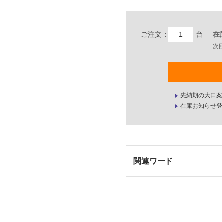
ご注文：
台
在
次
先納期の大口案
在庫お知らせ登