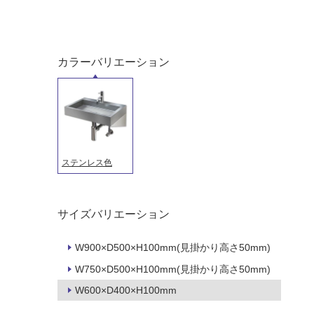
カラーバリエーション
ステンレス色
タイル
フローリ
サイズバリエーション
ング
W900×D500×H100mm(見掛かり高さ50mm)
屋内床・
W750×D500×H100mm(見掛かり高さ50mm)
屋外床・
土足・遮
浴室床・
W600×D400×H100mm
音・床暖
駐車場