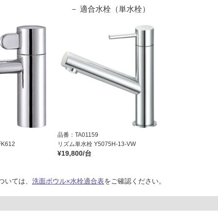
適合水栓（単水栓）
品番：TA01159
K612
リズム単水栓 Y5075H-13-VW
¥19,800/台
ついては、
洗面ボウル×水栓適合表
をご確認ください。