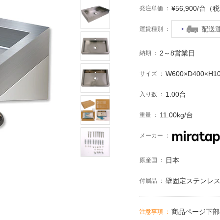
¥56,900/台（
発注単価
配送
運賃種別
2～8営業日
納期
W600×D400×H1
サイズ
1.00台
入り数
11.00kg/台
重量
メーカー
日本
原産国
壁固定ステンレ
付属品
商品ページ下部
注意事項