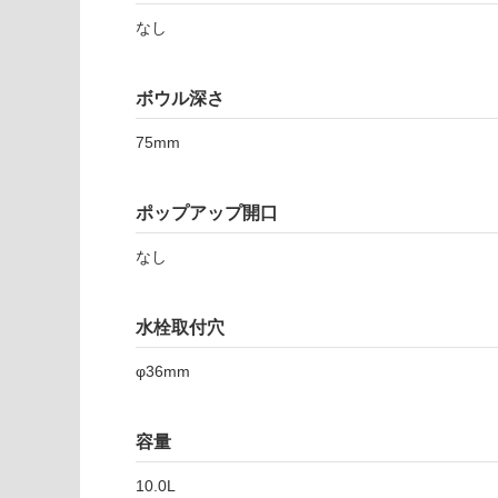
注
適
意
なし
し
が
て
必
い
ボウル深さ
要
な
※
い
75mm
商
屋内壁・屋外
品
壁・浴室壁
仕
ポップアップ開口
様
使用可
欄
能
なし
を
ご
使用可
確
水栓取付穴
能
認
(寒冷地
く
φ36mm
以外)
だ
さ
使用不
い
容量
可
対
10.0L