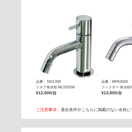
品番：TA01399
品番：MPK0009
リネア単水栓 ML050SW
フィクサー 単水栓F
¥12,600/台
¥13,800/台
ご注意事項：
適合条件やこちらに掲載のない水栓に