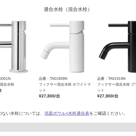
適合水栓（混合水栓）
001N
品番：TA01909N
品番：TA01919N
 混合水栓
フィクサー混合水栓 ホワイトマ
フィクサー混合水栓 ブ
台
ット
ット
¥27,800/台
¥27,800/台
のない水栓については、
洗面ボウル×水栓適合表
をご確認ください。