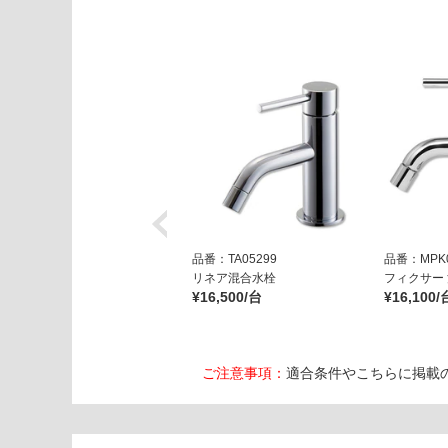
固
定
仕
様
運賃表
E
運
賃
合
計
品番：TA05299
品番：MPK0
:
リネア混合水栓
フィクサー
¥16,500/台
¥16,100/
¥1,
65
0/
台
ご注意事項：
適合条件やこちらに掲載