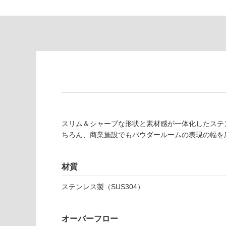
対
非
応
常
し
に
て
適
い
し
る
て
い
対
る
応
し
適
て
し
スリム＆シャープな形状と素材感が一体化したステ
い
て
ちろん、商業施設でもパウダールームの表現の幅を
る
い
が
る
制
が
材質
限
注
あ
意
ステンレス製（SUS304）
り
が
の
必
為
要
オーバーフロー