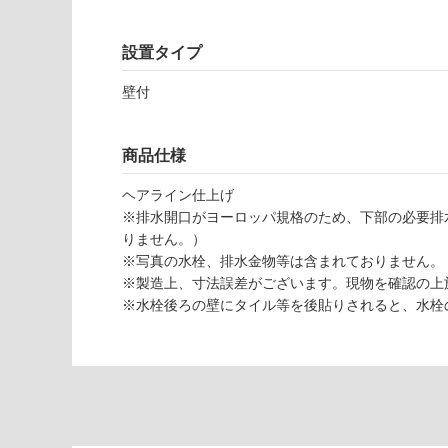
応
し
て
設置タイプ
W
い
A
な
壁付
1
い
4
2
商品仕様
2
1
ヘアライン仕上げ
S
※排水開口がヨーロッパ規格のため、下部の必要排
U
りません。）
S
※写真の水栓、排水金物等は含まれておりません。
カ
※製造上、寸法誤差がございます。現物を確認の上
リ
※水栓後ろの壁にタイル等を後貼りされると、水栓
ッ
サ
6
0
0
壁