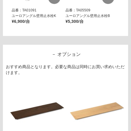
注
運
品番：TA01091
品番：TA05509
品番：T
意
賃
ユーロアングル壁用止水栓K
ユーロアングル壁用止水栓B
壁用ア
が
¥6,900/台
¥5,300/台
ー ブ
合
必
¥14,8
計
要
:
※
¥1,
商
65
品
オプション
0/
仕
台
様
おすすめ商品となります。必要な商品は同時にお買い求めいただ
欄
けます。
を
ご
確
認
く
だ
さ
い
対