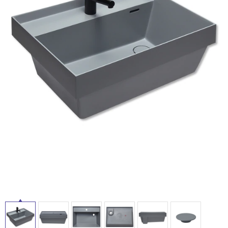
ム
修理お問い合わせ
クレーム公開
自分らしい家づくり
最高のリノベ会社が
みつ
照明
ペット用品
横浜スマート
ショールー
SUVACO
かる
リノベりす
ム
ウェルビーみのお
HDC
説明書・図面検索
水まわり
3年保証
BOX
内装用建材
パネル・壁材
お役立ち情報
住まいの
スタイリング
ロートアイアン
天然石・石材
アイデア
ミラタップ
チャンネル
メンテナンス・
施工材
新商品
オンライン相談