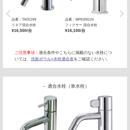
浴
室
品番：TA05299
品番：MPK0001N
品番：T
壁
リネア混合水栓
フィクサー 混合水栓
フィク
¥16,500/台
¥16,100/台
ット
使
¥27,8
用
可
能
ご注意事項：
適合条件やこちらに掲載のない水栓につ
いては、
洗面ボウル×水栓適合表
をご確認ください。
使
用
可
能
適合水栓（単水栓）
(寒
冷
地
以
外)
使
用