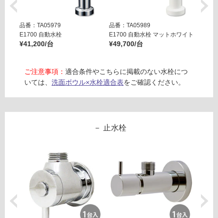
音・床暖
W
対
品番：TA05979
品番：TA05989
品番：T
A
応
E1700 自動水栓
E1700 自動水栓 マットホワイト
E170
2
し
¥41,200/台
¥49,700/台
¥49,7
6
て
5
い
0
る
ご注意事項：
適合条件やこちらに掲載のない水栓につ
1
いては、
洗面ボウル×水栓適合表
をご確認ください。
対
フ
応
ッ
し
カ
て
6
止水栓
い
0
る
0
が
グ
制
レ
限
ー
あ
り
運賃表
の
E
為