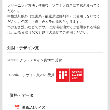
クリーニング方法：使用後、ソフトクロスにて拭き取ってく
室
ださい。
床・
中性洗剤以外（塩素系・酸素系漂白剤等）は使用しないでく
駐
ださい。色落ち・傷・色ムラの原因となります。
車
つけおき洗いなどでボウルにお湯を溜めてご使用される場合
場
は、ぬるま湯（40℃）以下の温度でご使用ください。
非
常
知財・デザイン賞
に
適
2021
年
グッドデザイン賞2021
受賞
し
て
い
2023
年
iFデザイン賞2023
受賞
る
適
し
資料・データ
て
い
る
型紙:A1サイズ