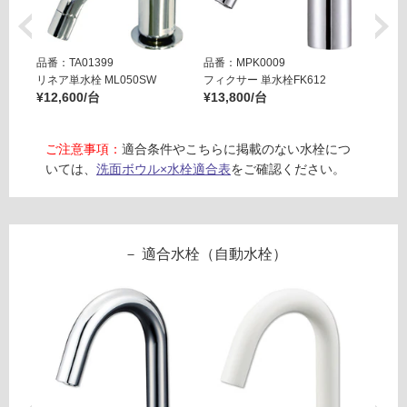
不
可
品番：TA01399
品番：MPK0009
品番：T
リネア単水栓 ML050SW
フィクサー 単水栓FK612
リズム単
¥12,600/台
¥13,800/台
¥19,8
フ
ご注意事項：
適合条件やこちらに掲載のない水栓につ
ロ
いては、
洗面ボウル×水栓適合表
をご確認ください。
ー
リ
適合水栓（自動水栓）
ン
グ
土足・遮