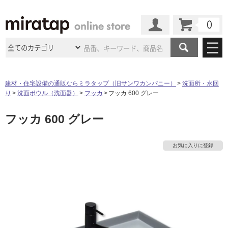
カート
マイページ
商品カテゴリ
建材・住宅設備の通販ならミラタップ（旧サンワカンパニー）
洗面所・水回
り
洗面ボウル（洗面器）
フッカ
フッカ 600 グレー
施工事例
洗面所・水回り
タイル
フッカ 600 グレー
ショールーム
施工事例
法人案件納入事例
キッチン
浴室（風呂・
バスルー
ム）・
トイレ
ショールームの
ご案内
東京
ショールーム
お気に入りに登録
ミラタップ
のあるくらし
お客様訪問
インタビュー
ドア（扉）・
建具・玄関
サポート
扉
エクステリア
（外構）
大阪
ショールーム
仙台
ショールーム
店舗・施設事例
その他サービス
ご利用ガイド
初めての方へ
ウッドデッキ
フローリング・
床材
名古屋
ショールーム
京都
ショールーム
ミラタップと
創る家
工事会社紹介
Coziコンシ
よくある質問
お問い合わせ
ASOLIE
ェルジュ
収納
インテリア・
家具
福岡
ショールーム
札幌スマート
ショールー