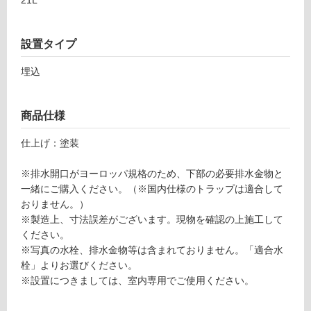
21L
設置タイプ
埋込
タ
商品仕様
イ
仕上げ：塗装
ル
※排水開口がヨーロッパ規格のため、下部の必要排水金物と
一緒にご購入ください。（※国内仕様のトラップは適合して
屋
おりません。）
内
※製造上、寸法誤差がございます。現物を確認の上施工して
ください。
床・
※写真の水栓、排水金物等は含まれておりません。「適合水
屋
栓」よりお選びください。
外
※設置につきましては、室内専用でご使用ください。
床・
浴