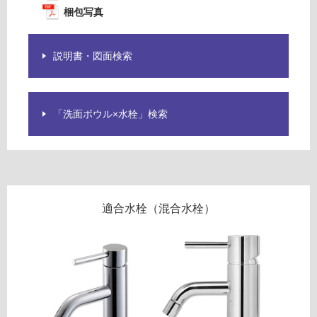
が
梱包写真
注
意
が
説明書・図面検索
必
要
適
「洗面ボウル×水栓」検索
し
て
い
な
い
適合水栓（混合水栓）
屋
内
壁・
屋
外
壁・