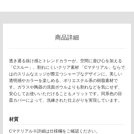
外
床・
浴
室
床・
商品詳細
駐
車
場
透き通る抜け感とトレンドカラーが、空間に遊び心を加える
非
「Cスルー」。割れにくいクリア素材 「Cマテリアル」ならで
常
はのスリムなエッジが際立つシャープなデザインに。美しい
に
透明感やカラーを楽しめる、ポリエステル系の樹脂素材で
適
す。ガラスや陶器の洗面ボウルよりも割れなどを気にせず、
し
安心してお使いいただけることもメリットです。同系色の目
て
皿カバーによって、洗練された仕上がりを実現しています。
い
る
材質
適
し
Cマテリアル※詳細は仕様欄をご確認ください。