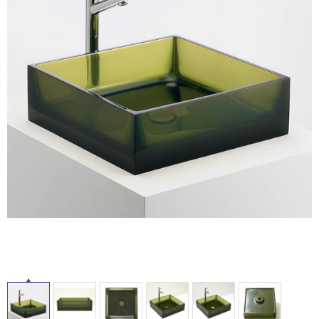
ム
修理お問い合わせ
クレーム公開
自分らしい家づくり
最高のリノベ会社が
みつ
照明
ペット用品
横浜スマート
ショールー
SUVACO
かる
リノベりす
ム
ウェルビーみのお
HDC
説明書・図面検索
水まわり
3年保証
BOX
内装用建材
パネル・壁材
お役立ち情報
住まいの
スタイリング
ロートアイアン
天然石・石材
アイデア
ミラタップ
チャンネル
メンテナンス・
施工材
新商品
オンライン相談