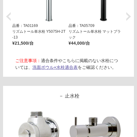
さ
い
対
応
品番：TA01169
品番：TA05709
品番：T
し
リズムトール単水栓 Y5075H-2T
リズムトール単水栓 マットブラ
コニフ
¥25,8
-13
ック
て
¥21,500/台
¥44,000/台
い
な
い
ご注意事項：
適合条件やこちらに掲載のない水栓につ
いては、
洗面ボウル×水栓適合表
をご確認ください。
止水栓