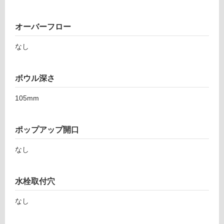
て
い
る
オーバーフロー
が
なし
注
意
が
ボウル深さ
必
要
105mm
適
し
て
ポップアップ開口
い
なし
な
い
水栓取付穴
屋
なし
内
壁・