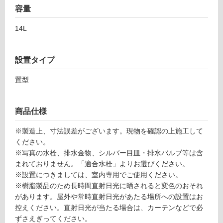
屋
容量
外
14L
壁・
浴
室
設置タイプ
壁
置型
使
用
可
商品仕様
能
※製造上、寸法誤差がございます。現物を確認の上施工して
使
ください。
用
※写真の水栓、排水金物、シルバー目皿・排水バルブ等は含
可
まれておりません。「適合水栓」よりお選びください。
能
※設置につきましては、室内専用でご使用ください。
(寒
※樹脂製品のため長時間直射日光に晒されると変色のおそれ
冷
があります。屋外や常時直射日光があたる場所への設置はお
地
控えください。直射日光が当たる場合は、カーテンなどで必
以
ずさえぎってください。
外)