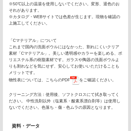
※50℃以上の温湯を使用しないでください。変形、退色のお
使
それがあります。
用
※カタログ・WEBサイトでは色差が生じます。現物を確認の
不
上施工してください。
可
「Cマテリアル」について
これまで国内の洗面ボウルにはなかった、割れにくいクリア
素材「Cマテリアル」。美しい透明感やカラーを楽しめる、ポ
フ
リエステル系の樹脂素材です。ガラスや陶器の洗面ボウルよ
りも割れなどを気にせず、安心してお使いいただけることも
ロ
メリットです。
物性表については、こちらのPDF
をご確認ください。
ー
クリーニング方法：使用後、ソフトクロスにて拭き取ってく
リ
ださい。 中性洗剤以外（塩素系・酸素系漂白剤等）は使用し
ないでください。色落ち・傷・色ムラの原因となります。
ン
グ
資料・データ