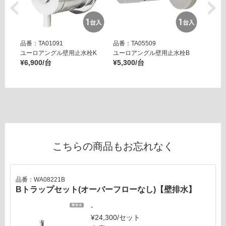
品番：TA01091
品番：TA05509
品番：T
ユーロアングル壁用止水栓K
ユーロアングル壁用止水栓B
壁用ア
¥6,900/台
¥5,300/台
ー ブ
¥14,8
こちらの商品もお忘れなく
品番：WA08221B
Bトラップセット(オーバーフローなし)【壁排水】
-
¥24,300/セット