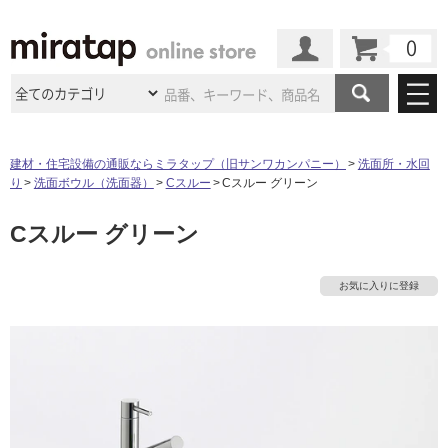
カート
マイページ
商品カテゴリ
建材・住宅設備の通販ならミラタップ（旧サンワカンパニー）
洗面所・水回
り
洗面ボウル（洗面器）
Cスルー
Cスルー グリーン
施工事例
洗面所・水回り
タイル
Cスルー グリーン
ショールーム
施工事例
法人案件納入事例
キッチン
浴室（風呂・
バスルー
ム）・
トイレ
ショールームの
ご案内
東京
ショールーム
お気に入りに登録
ミラタップ
のあるくらし
お客様訪問
インタビュー
ドア（扉）・
建具・玄関
サポート
扉
エクステリア
（外構）
大阪
ショールーム
仙台
ショールーム
店舗・施設事例
その他サービス
ご利用ガイド
初めての方へ
ウッドデッキ
フローリング・
床材
名古屋
ショールーム
京都
ショールーム
ミラタップと
創る家
工事会社紹介
Coziコンシ
よくある質問
お問い合わせ
ASOLIE
ェルジュ
収納
インテリア・
家具
福岡
ショールーム
札幌スマート
ショールー