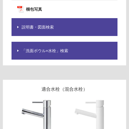
梱包写真
土足・遮
音・床暖
説明書・図面検索
対
W
応
A
し
2
て
6
「洗面ボウル×水栓」検索
い
8
る
0
1
対
C
応
ス
し
ル
て
適合水栓（混合水栓）
ー
い
グ
る
リ
が
ー
制
ン
限
あ