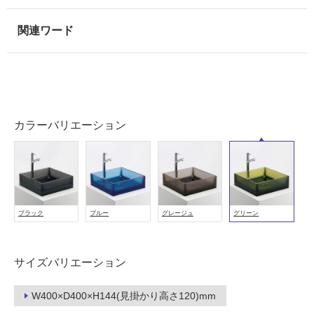
カラーバリエーション
タ
イ
ル
ブラック
ブルー
グレージュ
グリーン
屋
サイズバリエーション
内
床・
W400×D400×H144(見掛かり高さ120)mm
屋