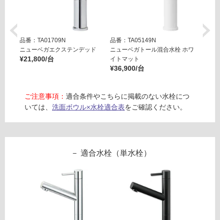
運賃表
り
E
の
為
注
運
品番：TA01709N
品番：TA05149N
品番：T
意
ニューベガエクステンデッド
ニューベガトール混合水栓 ホワ
ニュー
賃
¥21,800/台
イトマット
ックマ
が
合
¥36,900/台
¥36,9
必
計
要
:
※
¥1,
ご注意事項：
適合条件やこちらに掲載のない水栓につ
商
65
いては、
洗面ボウル×水栓適合表
をご確認ください。
品
0/
仕
台
様
欄
適合水栓（単水栓）
を
ご
確
認
く
だ