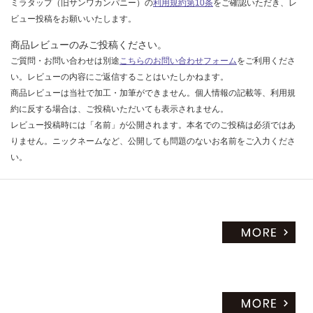
ミラタップ（旧サンワカンパニー）の
利用規約第10条
をご確認いただき、レ
だ
ビュー投稿をお願いいたします。
さ
商品レビューのみご投稿ください。
い
ご質問・お問い合わせは別途
こちらのお問い合わせフォーム
をご利用くださ
対
い。レビューの内容にご返信することはいたしかねます。
応
商品レビューは当社で加工・加筆ができません。個人情報の記載等、利用規
し
約に反する場合は、ご投稿いただいても表示されません。
て
レビュー投稿時には「名前」が公開されます。本名でのご投稿は必須ではあ
い
りません。ニックネームなど、公開しても問題のないお名前をご入力くださ
な
い。
い