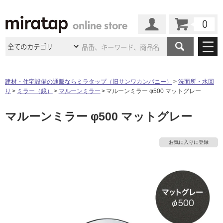
カート
マイページ
商品カテゴリ
建材・住宅設備の通販ならミラタップ（旧サンワカンパニー）
洗面所・水回
り
ミラー（鏡）
マルーンミラー
マルーンミラー φ500 マットグレー
施工事例
洗面所・水回り
タイル
マルーンミラー φ500 マットグレー
ショールーム
タ
施工事例
法人案件納入事例
キッチン
浴室（風呂・
バスルー
ム）・
トイレ
ショールームの
ご案内
東京
ショールーム
イ
お気に入りに登録
ミラタップ
のあるくらし
お客様訪問
インタビュー
ドア（扉）・
建具・玄関
サポート
扉
エクステリア
（外構）
大阪
ショールーム
仙台
ショールーム
ル
店舗・施設事例
その他サービス
ご利用ガイド
初めての方へ
ウッドデッキ
フローリング・
床材
名古屋
ショールーム
京都
ショールーム
屋
ミラタップと
創る家
工事会社紹介
Coziコンシ
よくある質問
お問い合わせ
内
ASOLIE
ェルジュ
収納
インテリア・
家具
福岡
ショールーム
札幌スマート
ショールー
床・