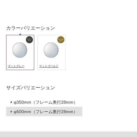
以
外)
使
カラーバリエーション
用
不
可
マットグレー
マットゴールド
フ
ロ
サイズバリエーション
ー
φ350mm（フレーム奥行28mm）
φ500mm（フレーム奥行28mm）
リ
ン