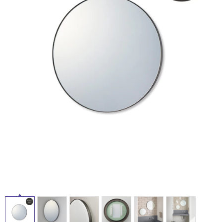
ム
修理お問い合わせ
クレーム公開
屋
自分らしい家づくり
最高のリノベ会社が
みつ
照明
ペット用品
横浜スマート
ショールー
外
SUVACO
かる
リノベりす
ム
ウェルビーみのお
HDC
説明書・図面検索
水まわり
3年保証
床・
BOX
内装用建材
パネル・壁材
浴
お役立ち情報
住まいの
スタイリング
室
ロートアイアン
天然石・石材
アイデア
床・
ミラタップ
チャンネル
駐
メンテナンス・
施工材
新商品
オンライン相談
車
場
非
常
に
適
し
て
い
る