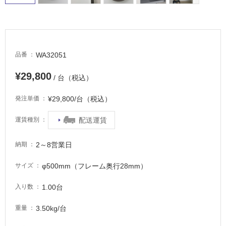
適
し
て
い
る
WA32051
品番
が
注
¥29,800
/ 台（税込）
意
が
¥29,800/台（税込）
発注単価
必
要
配送運賃
運賃種別
適
し
2～8営業日
納期
て
い
φ500mm（フレーム奥行28mm）
サイズ
な
い
1.00台
入り数
3.50kg/台
重量
屋
内