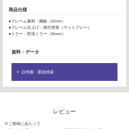
ト
限
グ
あ
商品仕様
レ
り
ー
●フレーム素材：鋼板（t2mm）
の
●フレーム仕上げ：焼付塗装（マットグレー）
為
運賃表
●ミラー：防湿ミラー（t5mm）
注
D
意
が
資料・データ
必
運
要
賃
※
合
商
説明書・図面検索
計
品
:
仕
¥2,
様
58
欄
0/
を
台
ご
レビュー
確
認
※ご投稿にあたって
く