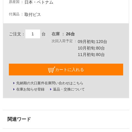
日本・ベトナム
原産国
壁・
屋
取付ビス
付属品
外
壁・
ご注文：
台
在庫
26台
浴
次回入荷予定
09月初旬:120台
室
10月初旬:80台
壁
11月初旬:80台
使
用
カートに入れる
可
能
先納期の大口案件在庫問い合わせはこちら
在庫お知らせ登録
返品・交換について
使
用
可
能
(寒
冷
地