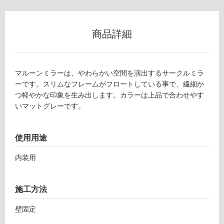
W
グ
A
3
商品詳細
土足・遮
2
音・床暖
0
5
対
マルーンミラーは、やわらかい空間を演出するサークルミラ
1
応
ーです。スリムなフレームがフロートしている事で、繊細か
マ
し
つ軽やかな印象を生み出します。カラーは上品で合わせやす
ル
て
いマットグレーです。
ー
い
ン
る
ミ
使用用途
ラ
対
ー
応
内装用
φ
し
5
て
0
い
施工方法
0
る
マ
が
壁固定
ッ
制