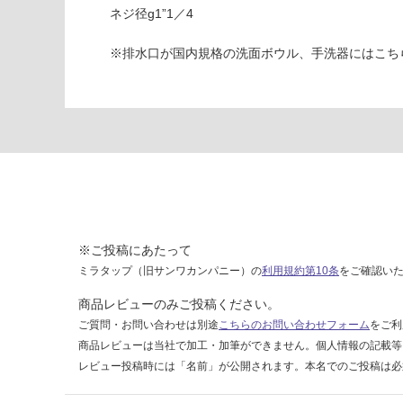
1
ネジ径g1”1／4
い
1
B
※排水口が国内規格の洗面ボウル、手洗器にはこち
排水
目皿
ブラ
ック
Bト
ラッ
プセ
ット
（オ
ーバ
※ご投稿にあたって
ーフ
ミラタップ（旧サンワカンパニー）の
利用規約第10条
をご確認い
ロー
商品レビューのみご投稿ください。
な
ご質問・お問い合わせは別途
こちらのお問い合わせフォーム
をご利
し）
商品レビューは当社で加工・加筆ができません。個人情報の記載等
-
レビュー投稿時には「名前」が公開されます。本名でのご投稿は必
W
A