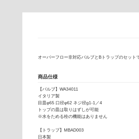
な
※
い
商
屋内壁・屋外
品
壁・浴室壁
仕
様
使用可
欄
能
を
ご
オーバーフロー非対応バルブとBトラップのセット
使用可
確
能
認
(寒冷地
く
商品仕様
以外)
だ
さ
【バルブ】WA34011
使用不
い
イタリア製
可
目皿φ65 口径φ62 ネジ径g1-1／4
対
W
トップの皿は取りはずしが可能
応
A
※水をためる栓の機能はありません
し
3
て
4
【トラップ】MBAD003
い
0
日本製
な