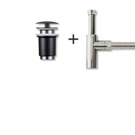
タイル
フローリ
ング
屋内床・
屋外床・
土足・遮
浴室床・
音・床暖
駐車場
対
非
応
常
し
に
て
適