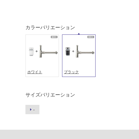
い
し
る
て
い
対
る
カラーバリエーション
応
し
適
て
し
い
て
る
い
が
る
制
が
ホワイト
ブラック
限
注
あ
意
り
が
サイズバリエーション
の
必
為
要
-
注
適
意
し
が
て
必
い
要