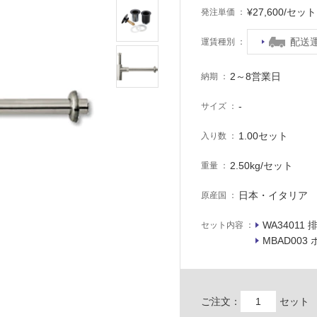
¥27,600/セ
発注単価
配送
運賃種別
2～8営業日
納期
-
サイズ
1.00セット
入り数
2.50kg/セット
重量
日本・イタリア
原産国
WA34011
セット内容
MBAD003
ご注文：
セット