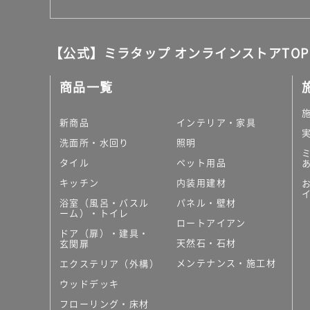
ク
運賃表
G
【公式】ミラタップ オンラインストアTOP
M
B
商品一覧
A
D
新商品
インテリア・家具
0
洗面所・水回り
照明
0
3
タイル
ペット用品
ボ
キッチン
内装用建材
ト
浴室（風呂・バスル
パネル・壁材
ル
ーム）・トイレ
ト
ロートアイアン
ドア（扉）・建具・
ラ
天然石・石材
玄関扉
ッ
メンテナンス・施工材
エクステリア（外構）
プ
(壁
ウッドデッキ
排
フローリング・床材
水)