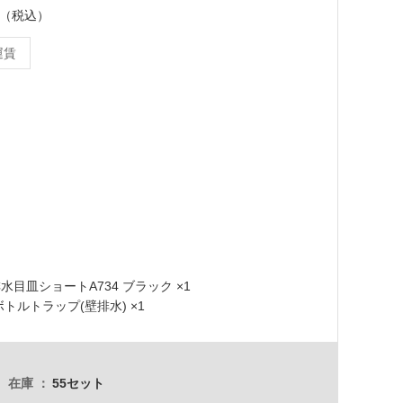
ット（税込）
運賃
 排水目皿ショートA734 ブラック ×1
 ボトルトラップ(壁排水) ×1
在庫
55セット