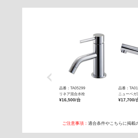
ッ
ト
運賃表
E
W
A
3
5
0
3
1
ピ
品番：TA05299
品番：TA01
ロ
リネア混合水栓
ニューベガ
¥16,500/台
¥17,700/
リ
排
水
バ
ご注意事項：
適合条件やこちらに掲載
ル
ブ