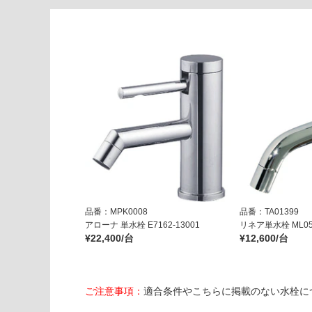
カ
フ
ェ
マ
ッ
ト
運賃表
G
運
賃
合
品番：MPK0008
品番：TA01399
計
アローナ 単水栓 E7162-13001
リネア単水栓 ML05
:
¥22,400/台
¥12,600/台
¥2,
54
0/
セ
ご注意事項：
適合条件やこちらに掲載のない水栓に
ッ