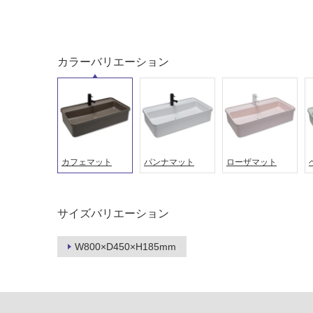
カラーバリエーション
カフェマット
パンナマット
ローザマット
タイル
フローリ
サイズバリエーション
ング
W800×D450×H185mm
屋内床・
屋外床・
土足・遮
浴室床・
音・床暖
駐車場