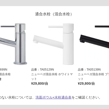
適合水栓（混合水栓）
699N
品番：TA05129N
品番：TA05139N
混合水栓
ニューベガ混合水栓 ホワイトマ
ニューベガ混合水栓 ブ
台
ット
ット
¥29,800/台
¥29,800/台
のない水栓については、
洗面ボウル×水栓適合表
をご確認ください。