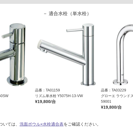
適合水栓（単水栓）
品番：TA01159
品番：TA03229
0SW
リズム単水栓 Y5075H-13-VW
グローエ ラウンドス
¥19,800/台
59001
¥19,800/台
ついては、
洗面ボウル×水栓適合表
をご確認ください。