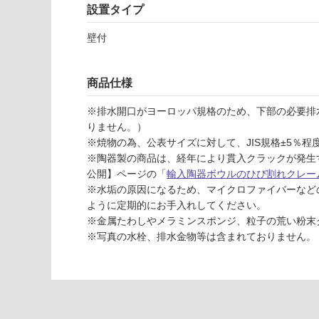
応
設置タイプ
ッ
し
ト
て
壁付
-
い
W
な
A
い
商品仕様
3
5
※排水開口がヨーロッパ規格のため、下部の必要排
1
りません。）
2
※焼物の為、公表サイズに対して、JIS規格±5％
1
※陶器製の商品は、経年により貫入クラックが発生
ピ
公開】ページの「
輸入陶器ボウルのひび割れクレー
ロ
※水垢の原因になるため、マイクロファイバーなど
リ
ように定期的にお手入れしてください。
8
※金属たわしやメラミンスポンジ、粒子の荒い粉末
0
※写真の水栓、排水金物等は含まれておりません。
0
カ
フ
ェ
マ