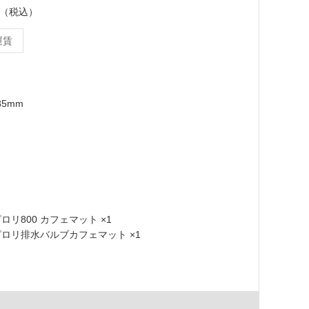
ット（税込）
運賃
85mm
 ピロリ800 カフェマット ×1
1 ピロリ排水バルブカフェマット ×1