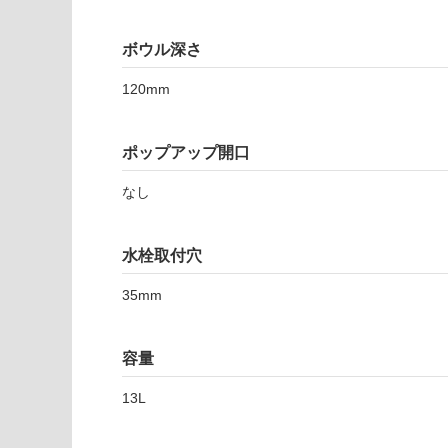
注
3
適
意
5
し
が
1
ボウル深さ
て
必
2
い
要
120mm
1
な
※
S
い
商
ピ
屋内壁・屋外
ポップアップ開口
品
ロ
壁・浴室壁
仕
リ
なし
様
8
使用可
欄
0
能
を
0
水栓取付穴
ご
カ
使用可
確
フ
35mm
能
認
ェ
(寒冷地
く
マ
以外)
だ
ッ
容量
さ
ト
使用不
い
13L
目
可
皿
対
セ