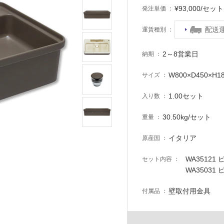
¥93,000/セ
発注単価
配送
運賃種別
2～8営業日
納期
W800×D450×H1
サイズ
1.00セット
入り数
30.50kg/セット
重量
イタリア
原産国
WA35121
セット内容
WA3503
壁取付用金具
付属品