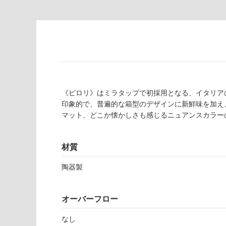
対
非
応
常
し
に
て
適
い
し
る
て
い
対
る
《ピロリ》はミラタップで初採用となる、イタリア
応
印象的で、普遍的な箱型のデザインに新鮮味を加え
し
適
マット、どこか懐かしさも感じるニュアンスカラー
て
し
い
て
る
い
材質
が
る
制
が
陶器製
限
注
あ
意
り
が
オーバーフロー
の
W
必
為
A
要
なし