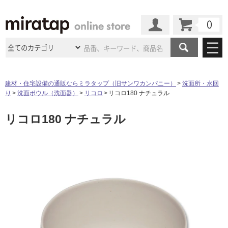
カート
マイページ
商品カテゴリ
建材・住宅設備の通販ならミラタップ（旧サンワカンパニー）
洗面所・水回
り
洗面ボウル（洗面器）
リコロ
リコロ180 ナチュラル
施工事例
洗面所・水回り
タイル
リコロ180 ナチュラル
ショールーム
施工事例
法人案件納入事例
キッチン
浴室（風呂・
バスルー
ム）・
トイレ
ショールームの
ご案内
東京
ショールーム
ミラタップ
のあるくらし
お客様訪問
インタビュー
ドア（扉）・
建具・玄関
サポート
扉
エクステリア
（外構）
大阪
ショールーム
仙台
ショールーム
店舗・施設事例
その他サービス
ご利用ガイド
初めての方へ
ウッドデッキ
フローリング・
床材
名古屋
ショールーム
京都
ショールーム
ミラタップと
創る家
工事会社紹介
Coziコンシ
よくある質問
お問い合わせ
ASOLIE
ェルジュ
収納
インテリア・
家具
福岡
ショールーム
札幌スマート
ショールー