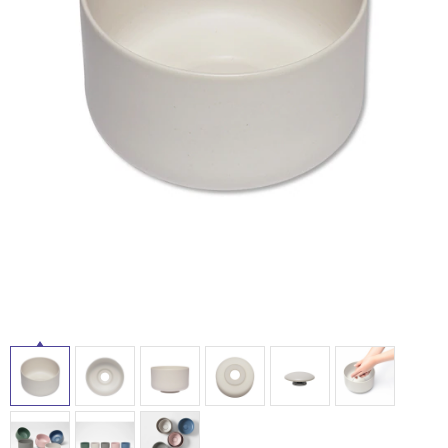
ム
修理お問い合わせ
クレーム公開
自分らしい家づくり
最高のリノベ会社が
みつ
照明
ペット用品
横浜スマート
ショールー
SUVACO
かる
リノベりす
ム
ウェルビーみのお
HDC
説明書・図面検索
水まわり
3年保証
BOX
内装用建材
パネル・壁材
お役立ち情報
住まいの
スタイリング
ロートアイアン
天然石・石材
アイデア
ミラタップ
チャンネル
メンテナンス・
施工材
新商品
オンライン相談