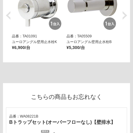
品番：TA01091
品番：TA05509
品番：T
ユーロアングル壁用止水栓K
ユーロアングル壁用止水栓B
壁用ア
¥6,900/台
¥5,300/台
ー ブ
¥14,8
こちらの商品もお忘れなく
品番：WA08221B
Bトラップセット(オーバーフローなし)【壁排水】
-