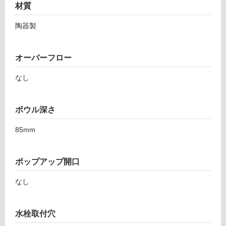
材質
非
常
陶器製
に
適
し
オーバーフロー
て
い
なし
る
適
ボウル深さ
し
て
85mm
い
る
が
ポップアップ開口
注
意
なし
が
必
水栓取付穴
要