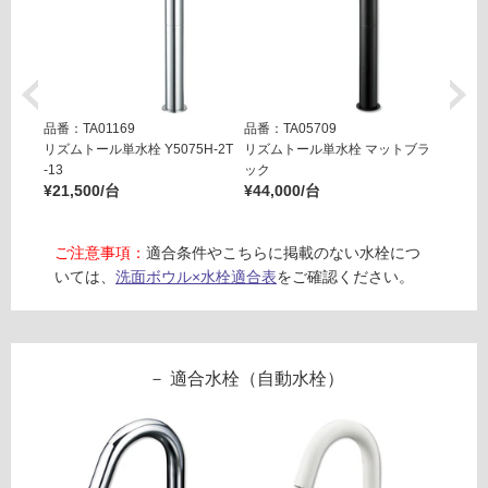
商
¥1,
品
65
仕
0/
様
台
欄
を
品番：TA01169
品番：TA05709
品番：T
ご
リズムトール単水栓 Y5075H-2T
リズムトール単水栓 マットブラ
コニフ
¥25,8
-13
ック
確
¥21,500/台
¥44,000/台
認
く
だ
ご注意事項：
適合条件やこちらに掲載のない水栓につ
さ
いては、
洗面ボウル×水栓適合表
をご確認ください。
い
対
応
し
適合水栓（自動水栓）
て
い
な
い