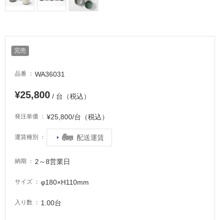
完売
WA36031
品番
¥25,800
/ 台（税込）
¥25,800/台（税込）
発注単価
配送運賃
運賃種別
2～8営業日
納期
φ180×H110mm
サイズ
1.00台
入り数