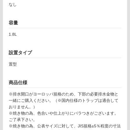
適
なし
し
て
い
容量
な
1.8L
い
屋
設置タイプ
内
置型
壁・
屋
外
商品仕様
壁・
※排水開口がヨーロッパ規格のため、下部の必要排水金物と
浴
一緒にご購入ください。（※国内仕様のトラップは適合して
室
おりません。）
壁
※焼き物の為、色合いや仕上がりにバラつきがございます。
ご了承下さい。
使
※焼き物の為、公表サイズに対して、JIS規格±5％程度の寸法
用