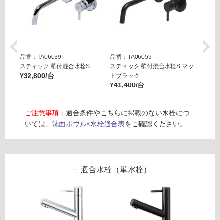
る
リ
対
コ
応
ロ
し
1
て
8
品番：TA06039
品番：TA06059
品番：T
い
0
スティック 壁付混合水栓S
スティック 壁付混合水栓S マッ
スティ
る
ナ
¥32,800/台
トブラック
ッシュ
が
¥41,400/台
¥55,0
チ
制
ュ
限
ラ
ご注意事項：
適合条件やこちらに掲載のない水栓につ
あ
ル
いては、
洗面ボウル×水栓適合表
をご確認ください。
り
の
運賃表
為
E
注
意
適合水栓（単水栓）
運
が
賃
必
合
要
計
※
: