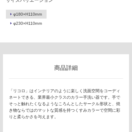
サイズバリエーション
イ
φ180×H110mm
φ230×H110mm
ル
屋
内
床・
屋
商品詳細
外
床・
浴
「リコロ」はインテリアのように楽しく洗面空間をコーディ
室
ネートできる、業界最小クラスのカラー手洗い器です。手で
そっと触れたくなるようなころんとしたサークル形状と、焼
床・
き物ならではのマットな質感を持つくすみカラーで空間に彩
駐
りと柔らかさを与えます。
車
場