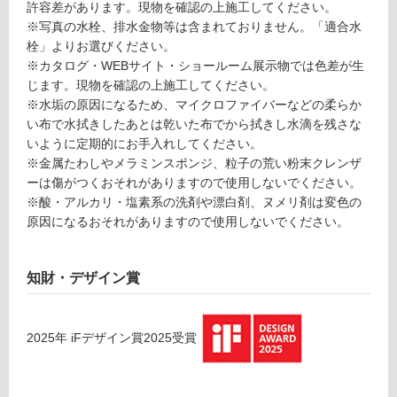
許容差があります。現物を確認の上施工してください。
可
※写真の水栓、排水金物等は含まれておりません。「適合水
能
栓」よりお選びください。
使
※カタログ・WEBサイト・ショールーム展示物では色差が生
用
じます。現物を確認の上施工してください。
可
※水垢の原因になるため、マイクロファイバーなどの柔らか
能
い布で水拭きしたあとは乾いた布でから拭きし水滴を残さな
(寒
いように定期的にお手入れしてください。
冷
※金属たわしやメラミンスポンジ、粒子の荒い粉末クレンザ
地
ーは傷がつくおそれがありますので使用しないでください。
以
※酸・アルカリ・塩素系の洗剤や漂白剤、ヌメリ剤は変色の
外)
原因になるおそれがありますので使用しないでください。
使
用
知財・デザイン賞
不
可
2025
年
iFデザイン賞2025
受賞
フ