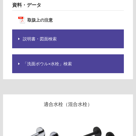
資料・データ
ロ
取扱上の注意
ー
リ
説明書・図面検索
ン
「洗面ボウル×水栓」検索
グ
土足・遮
音・床暖
W
A
対
適合水栓（混合水栓）
3
応
6
し
0
て
3
い
1