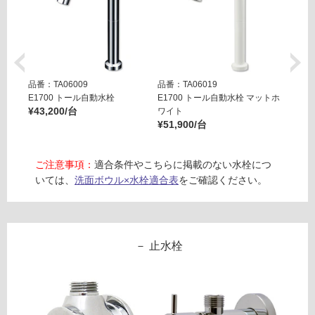
品番：TA06009
品番：TA06019
品番：T
E1700 トール自動水栓
E1700 トール自動水栓 マットホ
E170
¥43,200/台
ワイト
ラック
¥51,900/台
¥51,9
ご注意事項：
適合条件やこちらに掲載のない水栓につ
いては、
洗面ボウル×水栓適合表
をご確認ください。
止水栓