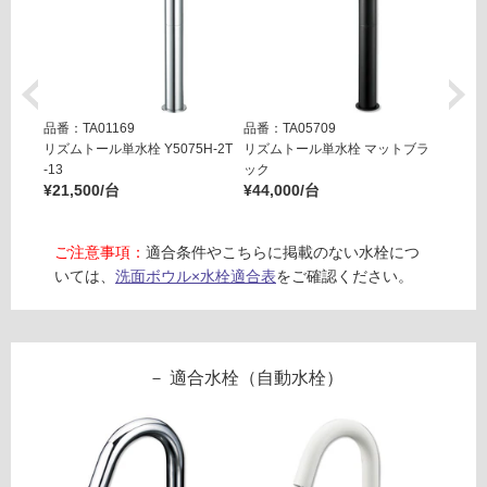
商
¥1,
品
65
仕
0/
様
台
欄
を
品番：TA01169
品番：TA05709
品番：T
ご
リズムトール単水栓 Y5075H-2T
リズムトール単水栓 マットブラ
コニフ
¥25,8
-13
ック
確
¥21,500/台
¥44,000/台
認
く
だ
ご注意事項：
適合条件やこちらに掲載のない水栓につ
さ
いては、
洗面ボウル×水栓適合表
をご確認ください。
い
対
応
し
適合水栓（自動水栓）
て
い
な
い