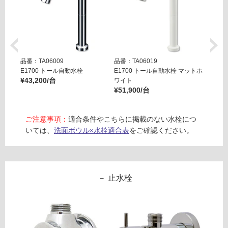
品番：TA06009
品番：TA06019
品番：T
E1700 トール自動水栓
E1700 トール自動水栓 マットホ
E170
¥43,200/台
ワイト
ラック
¥51,900/台
¥51,9
ご注意事項：
適合条件やこちらに掲載のない水栓につ
いては、
洗面ボウル×水栓適合表
をご確認ください。
止水栓