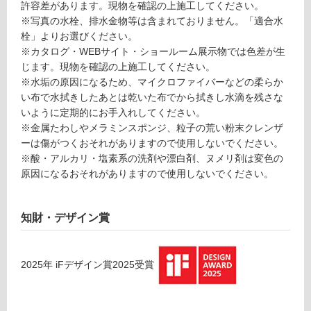
許容差があります。現物を確認の上施工してください。
可
※写真の水栓、排水金物等は含まれておりません。「適合水
能
栓」よりお選びください。
使
※カタログ・WEBサイト・ショールーム展示物では色差が生
用
じます。現物を確認の上施工してください。
可
※水垢の原因になるため、マイクロファイバーなどの柔らか
能
い布で水拭きしたあとは乾いた布でから拭きし水滴を残さな
(寒
いように定期的にお手入れしてください。
冷
※金属たわしやメラミンスポンジ、粒子の荒い粉末クレンザ
地
ーは傷がつくおそれがありますので使用しないでください。
以
※酸・アルカリ・塩素系の洗剤や漂白剤、ヌメリ剤は変色の
外)
原因になるおそれがありますので使用しないでください。
使
用
知財・デザイン賞
不
可
2025
年
iFデザイン賞2025
受賞
フ