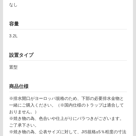
適
なし
し
て
い
容量
な
3.2L
い
屋
設置タイプ
内
置型
壁・
屋
外
商品仕様
壁・
※排水開口がヨーロッパ規格のため、下部の必要排水金物と
浴
一緒にご購入ください。（※国内仕様のトラップは適合して
室
おりません。）
壁
※焼き物の為、色合いや仕上がりにバラつきがございます。
ご了承下さい。
使
※焼き物の為、公表サイズに対して、JIS規格±5％程度の寸法
用