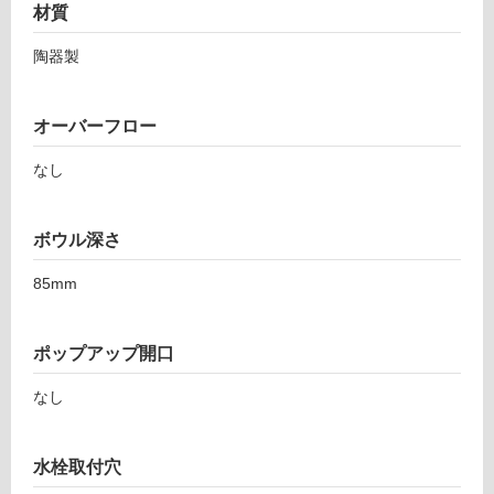
材質
非
常
陶器製
に
適
し
オーバーフロー
て
い
なし
る
適
ボウル深さ
し
て
85mm
い
る
が
ポップアップ開口
注
意
なし
が
必
水栓取付穴
要