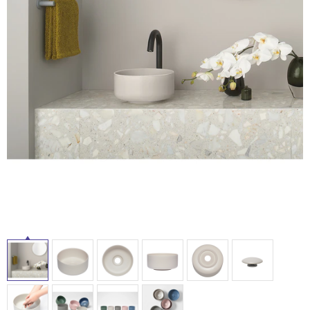
ム
修理お問い合わせ
クレーム公開
自分らしい家づくり
最高のリノベ会社が
みつ
照明
ペット用品
横浜スマート
ショールー
SUVACO
かる
リノベりす
ム
ウェルビーみのお
HDC
説明書・図面検索
水まわり
3年保証
BOX
内装用建材
パネル・壁材
お役立ち情報
住まいの
スタイリング
ロートアイアン
天然石・石材
アイデア
ミラタップ
チャンネル
メンテナンス・
施工材
新商品
オンライン相談