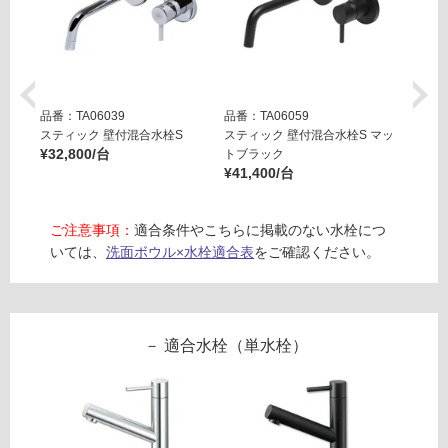
る
リ
対
コ
応
ロ
し
2
て
3
品番：TA06039
品番：TA06059
品番：T
い
0
スティック 壁付混合水栓S
スティック 壁付混合水栓S マッ
スティ
る
ナ
¥32,800/台
トブラック
ッシュ
が
¥41,400/台
¥55,0
チ
制
ュ
限
ラ
ご注意事項：
適合条件やこちらに掲載のない水栓につ
あ
ル
いては、
洗面ボウル×水栓適合表
をご確認ください。
り
の
運賃表
為
E
注
意
適合水栓（単水栓）
運
が
賃
必
合
要
計
※
: