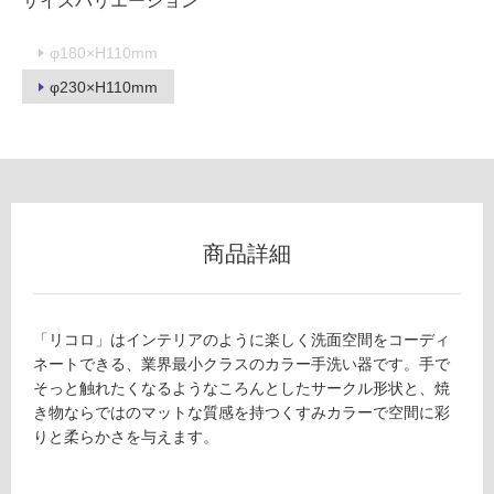
サイズバリエーション
イ
φ180×H110mm
φ230×H110mm
ル
屋
内
床・
屋
商品詳細
外
床・
浴
「リコロ」はインテリアのように楽しく洗面空間をコーディ
室
ネートできる、業界最小クラスのカラー手洗い器です。手で
そっと触れたくなるようなころんとしたサークル形状と、焼
床・
き物ならではのマットな質感を持つくすみカラーで空間に彩
駐
りと柔らかさを与えます。
車
場