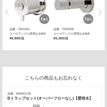
品番：TA01091
品番：TA05509
品番：T
ユーロアングル壁用止水栓K
ユーロアングル壁用止水栓B
壁用ア
¥6,900/台
¥5,300/台
ー ブ
¥14,8
こちらの商品もお忘れなく
品番：WA08221B
Bトラップセット(オーバーフローなし)【壁排水】
-