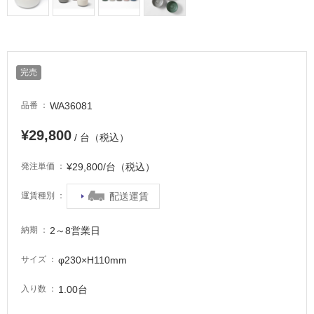
完売
WA36081
品番
¥29,800
/ 台（税込）
¥29,800/台（税込）
発注単価
配送運賃
運賃種別
2～8営業日
納期
φ230×H110mm
サイズ
1.00台
入り数