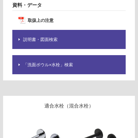
資料・データ
ロ
取扱上の注意
ー
リ
説明書・図面検索
ン
「洗面ボウル×水栓」検索
グ
土足・遮
音・床暖
W
A
対
適合水栓（混合水栓）
3
応
6
し
0
て
8
い
1