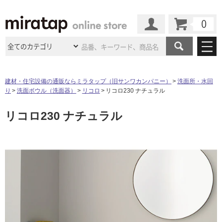
カート
マイページ
商品カテゴリ
建材・住宅設備の通販ならミラタップ（旧サンワカンパニー）
洗面所・水回
り
洗面ボウル（洗面器）
リコロ
リコロ230 ナチュラル
施工事例
洗面所・水回り
タイル
リコロ230 ナチュラル
ショールーム
施工事例
法人案件納入事例
キッチン
浴室（風呂・
バスルー
ム）・
トイレ
ショールームの
ご案内
東京
ショールーム
ミラタップ
のあるくらし
お客様訪問
インタビュー
ドア（扉）・
建具・玄関
サポート
扉
エクステリア
（外構）
大阪
ショールーム
仙台
ショールーム
店舗・施設事例
その他サービス
ご利用ガイド
初めての方へ
ウッドデッキ
フローリング・
床材
名古屋
ショールーム
京都
ショールーム
ミラタップと
創る家
工事会社紹介
Coziコンシ
よくある質問
お問い合わせ
ASOLIE
ェルジュ
収納
インテリア・
家具
福岡
ショールーム
札幌スマート
ショールー