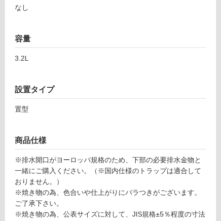
適
なし
し
て
い
容量
な
3.2L
い
屋
設置タイプ
内
置型
壁・
屋
外
商品仕様
壁・
※排水開口がヨーロッパ規格のため、下部の必要排水金物と
浴
一緒にご購入ください。（※国内仕様のトラップは適合して
室
おりません。）
壁
※焼き物の為、色合いや仕上がりにバラつきがございます。
ご了承下さい。
使
※焼き物の為、公表サイズに対して、JIS規格±5％程度の寸法
用