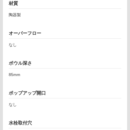
材質
非
常
陶器製
に
適
し
オーバーフロー
て
い
なし
る
適
ボウル深さ
し
て
85mm
い
る
が
ポップアップ開口
注
意
なし
が
必
水栓取付穴
要