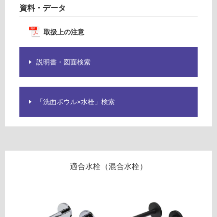
資料・データ
ロ
取扱上の注意
ー
リ
説明書・図面検索
ン
「洗面ボウル×水栓」検索
グ
土足・遮
W
音・床暖
A
3
対
適合水栓（混合水栓）
6
応
0
し
9
て
1
い
リ