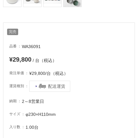
完売
WA36091
品番
¥29,800
/ 台（税込）
¥29,800/台（税込）
発注単価
配送運賃
運賃種別
2～8営業日
納期
φ230×H110mm
サイズ
1.00台
入り数