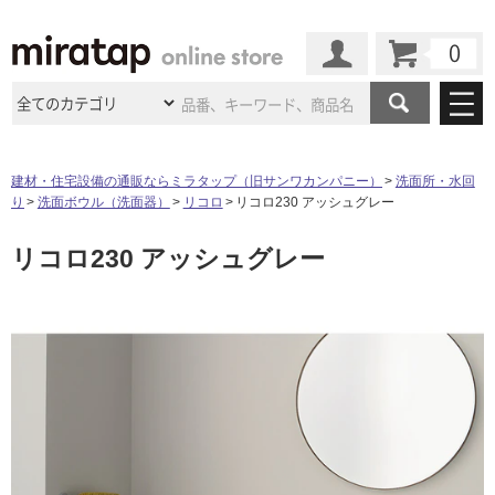
カート
マイページ
商品カテゴリ
建材・住宅設備の通販ならミラタップ（旧サンワカンパニー）
洗面所・水回
り
洗面ボウル（洗面器）
リコロ
リコロ230 アッシュグレー
施工事例
洗面所・水回り
タイル
リコロ230 アッシュグレー
ショールーム
施工事例
法人案件納入事例
キッチン
浴室（風呂・
バスルー
ム）・
トイレ
ショールームの
ご案内
東京
ショールーム
ミラタップ
のあるくらし
お客様訪問
インタビュー
ドア（扉）・
建具・玄関
サポート
扉
エクステリア
（外構）
大阪
ショールーム
仙台
ショールーム
店舗・施設事例
その他サービス
ご利用ガイド
初めての方へ
ウッドデッキ
フローリング・
床材
名古屋
ショールーム
京都
ショールーム
ミラタップと
創る家
工事会社紹介
Coziコンシ
よくある質問
お問い合わせ
ASOLIE
ェルジュ
収納
インテリア・
家具
福岡
ショールーム
札幌スマート
ショールー