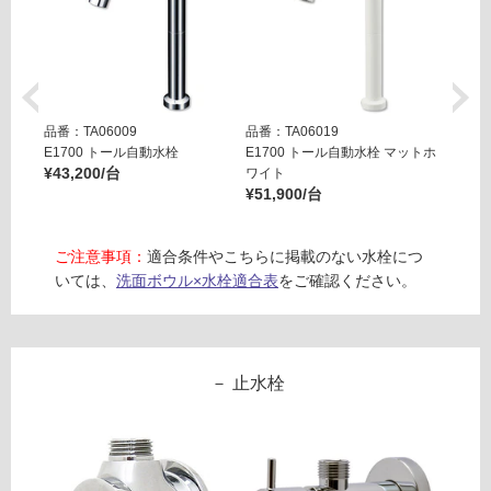
品番：TA06009
品番：TA06019
品番：T
E1700 トール自動水栓
E1700 トール自動水栓 マットホ
E170
¥43,200/台
ワイト
ラック
¥51,900/台
¥51,9
ご注意事項：
適合条件やこちらに掲載のない水栓につ
いては、
洗面ボウル×水栓適合表
をご確認ください。
止水栓