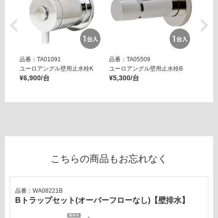
品番：TA01091
品番：TA05509
品番：T
ユーロアングル壁用止水栓K
ユーロアングル壁用止水栓B
壁用ア
¥6,900/台
¥5,300/台
ー ブ
¥14,8
こちらの商品もお忘れなく
品番：WA08221B
Bトラップセット(オーバーフローなし)【壁排水】
-