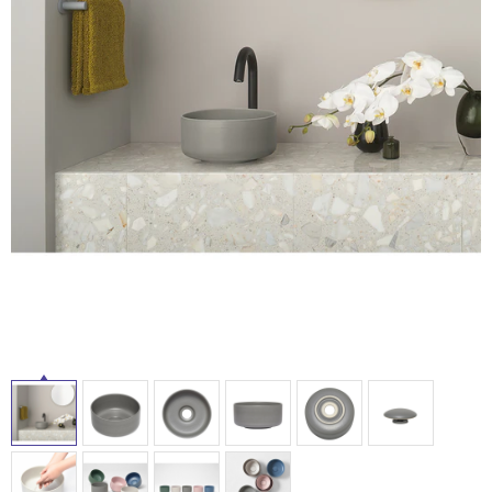
ム
修理お問い合わせ
クレーム公開
自分らしい家づくり
最高のリノベ会社が
みつ
照明
ペット用品
横浜スマート
ショールー
SUVACO
かる
リノベりす
ム
ウェルビーみのお
HDC
説明書・図面検索
水まわり
3年保証
BOX
内装用建材
パネル・壁材
お役立ち情報
住まいの
スタイリング
ロートアイアン
天然石・石材
アイデア
ミラタップ
チャンネル
メンテナンス・
施工材
新商品
オンライン相談