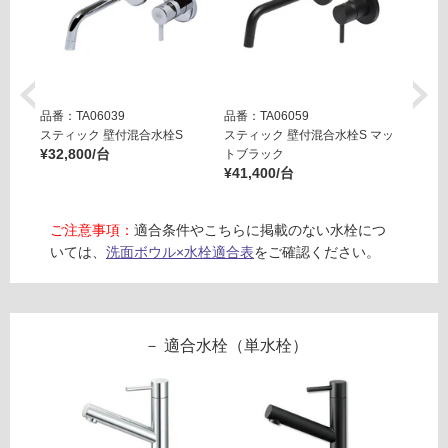
る
コ
対
ロ
応
2
し
3
て
0
品番：TA06039
品番：TA06059
品番：T
い
ア
スティック 壁付混合水栓S
スティック 壁付混合水栓S マッ
スティ
る
ッ
¥32,800/台
トブラック
ッシュ
が
¥41,400/台
¥55,0
シ
制
ュ
限
グ
ご注意事項：
適合条件やこちらに掲載のない水栓につ
あ
レ
いては、
洗面ボウル×水栓適合表
をご確認ください。
り
ー
の
為
運賃表
注
E
意
適合水栓（単水栓）
が
運
必
賃
要
合
※
計