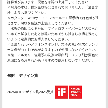
許容差があります。現物を確認の上施工してください。
可
※写真の水栓、排水金物等は含まれておりません。「適合水
能
栓」よりお選びください。
使
※カタログ・WEBサイト・ショールーム展示物では色差が生
用
じます。現物を確認の上施工してください。
可
※水垢の原因になるため、マイクロファイバーなどの柔らか
能
い布で水拭きしたあとは乾いた布でから拭きし水滴を残さな
(寒
いように定期的にお手入れしてください。
冷
※金属たわしやメラミンスポンジ、粒子の荒い粉末クレンザ
地
ーは傷がつくおそれがありますので使用しないでください。
以
※酸・アルカリ・塩素系の洗剤や漂白剤、ヌメリ剤は変色の
外)
原因になるおそれがありますので使用しないでください。
使
用
知財・デザイン賞
不
可
2025
年
iFデザイン賞2025
受賞
フ