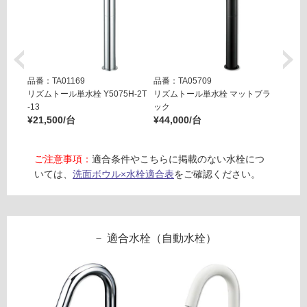
商
:
品
¥1,
仕
65
様
0/
欄
台
を
品番：TA01169
品番：TA05709
品番：T
ご
リズムトール単水栓 Y5075H-2T
リズムトール単水栓 マットブラ
コニフ
¥25,8
-13
ック
確
¥21,500/台
¥44,000/台
認
く
だ
ご注意事項：
適合条件やこちらに掲載のない水栓につ
さ
いては、
洗面ボウル×水栓適合表
をご確認ください。
い
対
応
し
適合水栓（自動水栓）
て
い
な
い