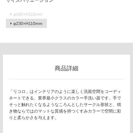
サイズバリエーション
イ
φ180×H110mm
φ230×H110mm
ル
屋
内
床・
屋
商品詳細
外
床・
浴
「リコロ」はインテリアのように楽しく洗面空間をコーディ
室
ネートできる、業界最小クラスのカラー手洗い器です。手で
そっと触れたくなるようなころんとしたサークル形状と、焼
床・
き物ならではのマットな質感を持つくすみカラーで空間に彩
駐
りと柔らかさを与えます。
車
場