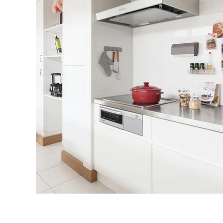
タイル
フローリ
ング
屋内床・
屋外床・