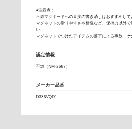
可
1
対
●注意点：
3
応
不燃マグボードへの直接の書き消しはおすすめして
0
し
マグネットの滑りやすさや相性など、保持力以外で
0
て
い。
9
い
マグネットでつけたアイテムの落下による事故・ケ
不
な
燃
い
マ
認定情報
グ
ボ
不燃（NM-2687）
ー
ド
パ
メーカー品番
ー
ル
D336VQD1
ホ
ワ
イ
ト
（3