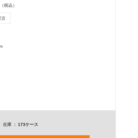
ース（税込）
運賃
mm
在庫
173ケース