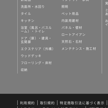
洗面所・水回り
照明
タイル
ペット用品
キッチン
内装用建材
浴室（風呂・バスル
パネル・壁材
ーム）・トイレ
ロートアイアン
ドア（扉）・建具・
天然石・石材
玄関扉
メンテナンス・施工材
エクステリア（外構）
ウッドデッキ
フローリング・床材
収納
利用規約
取引規約
特定商取引法に基づく表示