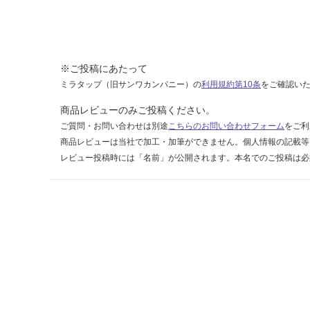
×
6）
2枚
入
※ご投稿にあたって
り
D3
ミラタップ（旧サンワカンパニー）の
利用規約第10条
をご確認い
36
商品レビューのみご投稿ください。
VQ
ご質問・お問い合わせは別途
こちらのお問い合わせフォーム
をご利
D1
商品レビューは当社で加工・加筆ができません。個人情報の記載等
レビュー投稿時には「名前」が公開されます。本名でのご投稿は必
運賃表
E
運
賃
合
計
:
¥1,
65