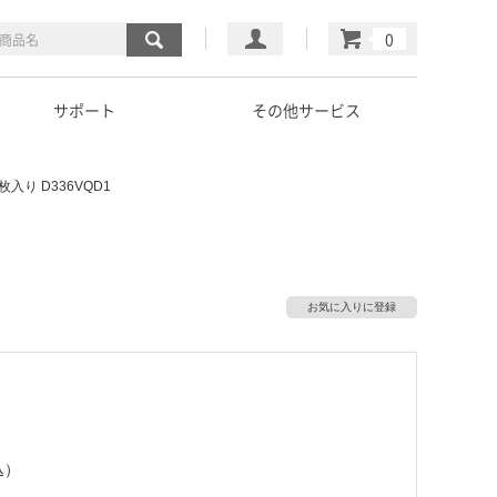
マイページ
カート
サポート
その他サービス
入り D336VQD1
お気に入りに登録
込）