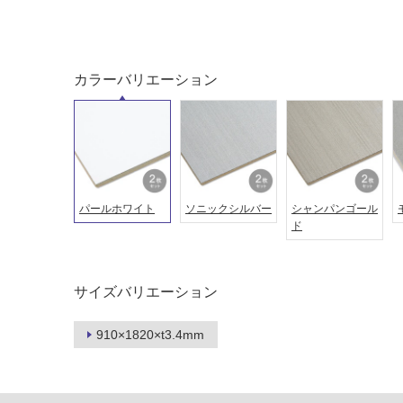
土足・遮
浴室床・
音・床暖
駐車場
対
非
応
常
カラーバリエーション
し
に
て
適
い
し
る
て
い
対
る
応
パールホワイト
ソニックシルバー
シャンパンゴール
し
適
ド
て
し
い
て
る
い
サイズバリエーション
が
る
制
が
910×1820×t3.4mm
限
注
あ
意
り
が
の