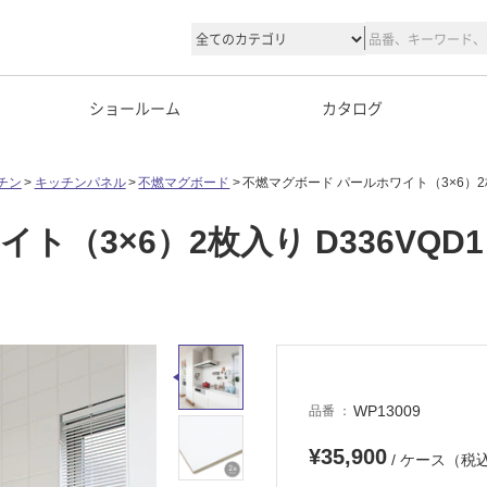
ショールーム
カタログ
チン
キッチンパネル
不燃マグボード
不燃マグボード パールホワイト（3×6）2枚
（3×6）2枚入り D336VQD1
WP13009
品番
¥35,900
/ ケース（税