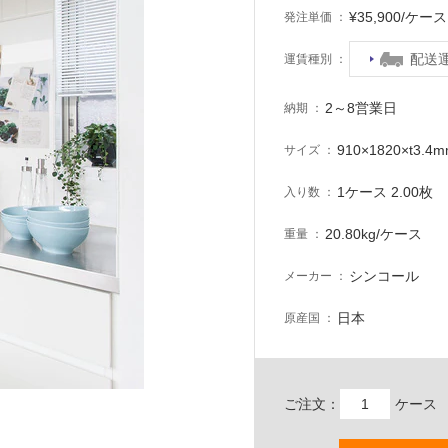
¥35,900/ケ
発注単価
配送
運賃種別
2～8営業日
納期
910×1820×t3.4
サイズ
1ケース 2.00枚
入り数
20.80kg/ケース
重量
シンコール
メーカー
日本
原産国
ご注文：
ケース