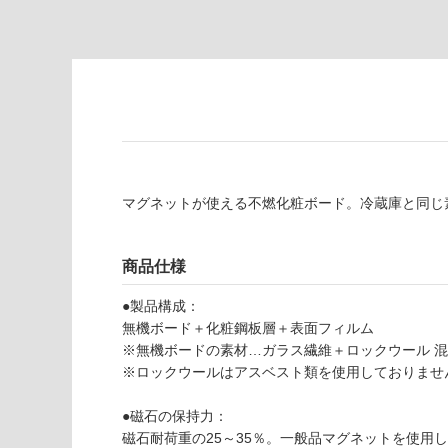
必
為
要
注
適
意
し
が
て
必
い
要
な
※
い
商
屋内壁・屋外
品
マグネットが使える不燃化粧ボード。冷蔵庫と同じ
壁・浴室壁
仕
様
使用可
欄
商品仕様
能
を
ご
●製品構成：
使用可
確
無機ボード＋化粧鋼板層＋表面フィルム
能
認
※無機ボードの素材…ガラス繊維＋ロックウール 
(寒冷地
く
※ロックウールはアスベスト類を使用しておりませ
以外)
だ
さ
●磁石の保持力：
W
使用不
い
磁石耐荷重の25～35％。一般品マグネットを使用
P