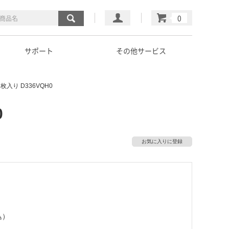
マイページ
カート
サポート
その他サービス
入り D336VQH0
0
お気に入りに登録
込）