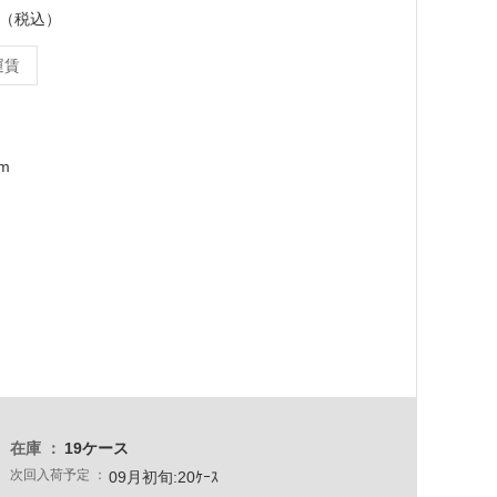
ース（税込）
運賃
mm
在庫
19ケース
次回入荷予定
09月初旬:20ｹｰｽ