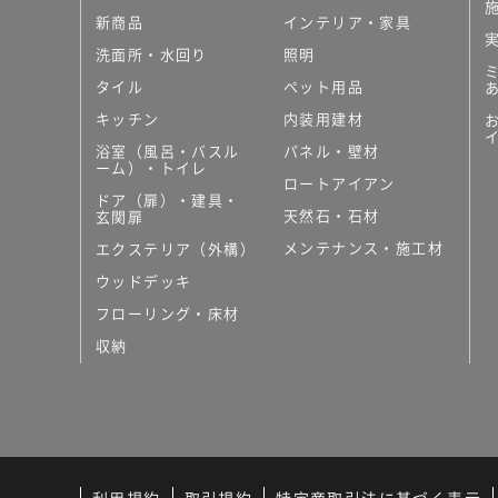
新商品
インテリア・家具
洗面所・水回り
照明
タイル
ペット用品
キッチン
内装用建材
浴室（風呂・バスル
パネル・壁材
ーム）・トイレ
ロートアイアン
ドア（扉）・建具・
天然石・石材
玄関扉
メンテナンス・施工材
エクステリア（外構）
ウッドデッキ
フローリング・床材
収納