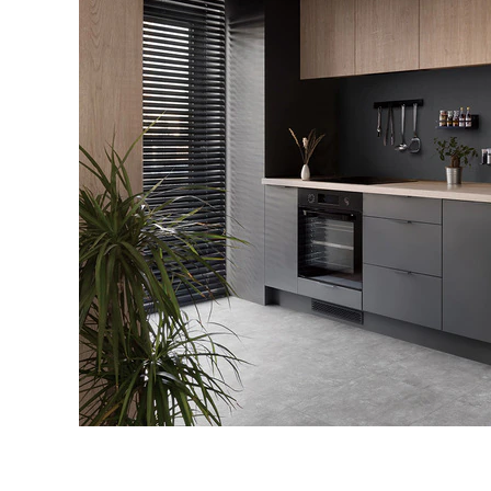
タイル
フローリ
ング
屋内床・
屋外床・