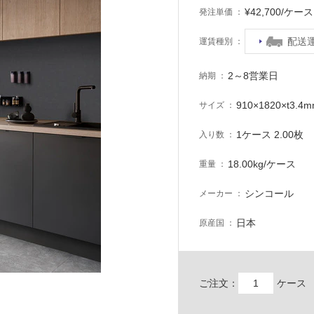
¥42,700/ケ
発注単価
配送
運賃種別
2～8営業日
納期
910×1820×t3.4
サイズ
1ケース 2.00枚
入り数
18.00kg/ケース
重量
シンコール
メーカー
日本
原産国
ご注文：
ケース