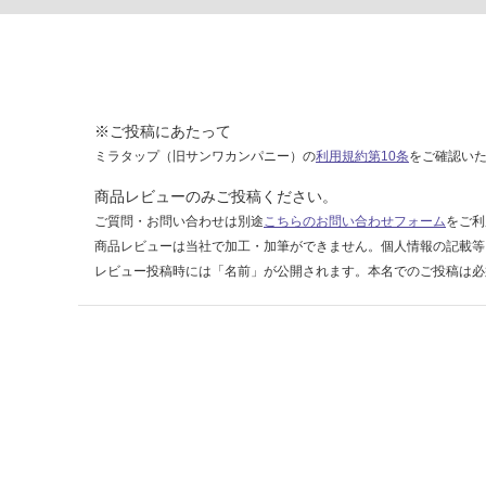
（3
×
6）
2枚
入
り
※ご投稿にあたって
D3
ミラタップ（旧サンワカンパニー）の
利用規約第10条
をご確認い
36
VQ
商品レビューのみご投稿ください。
H0
ご質問・お問い合わせは別途
こちらのお問い合わせフォーム
をご利
商品レビューは当社で加工・加筆ができません。個人情報の記載等
運賃表
レビュー投稿時には「名前」が公開されます。本名でのご投稿は必
E
運
賃
合
計
:
¥1,