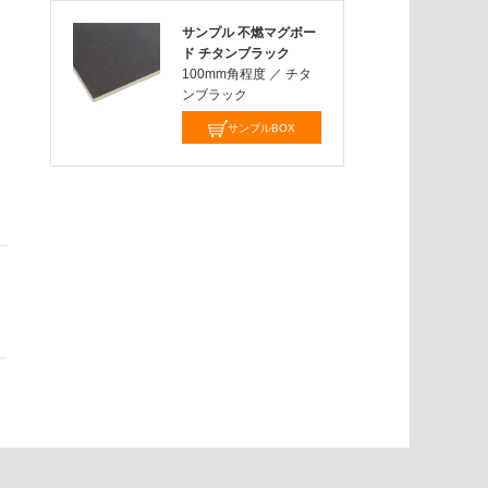
サンプル 不燃マグボー
ド チタンブラック
100mm角程度
／
チタ
ンブラック
サンプルBOX