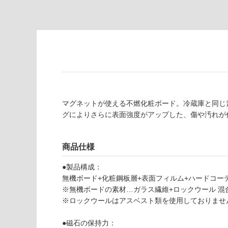
の
必
為
要
注
適
意
し
が
て
必
い
要
な
※
い
商
屋内壁・屋外
マグネットが使える不燃化粧ボード。冷蔵庫と同じ
品
壁・浴室壁
グによりさらに表面強度がアップした、傷や汚れが
仕
様
使用可
欄
能
商品仕様
を
ご
●製品構成：
使用可
確
無機ボード+化粧鋼板層+表面フィルム+ハードコー
能
認
※無機ボードの素材…ガラス繊維+ロックウール 混
(寒冷地
く
※ロックウールはアスベスト類を使用しておりませ
以外)
だ
さ
W
使用不
●磁石の保持力：