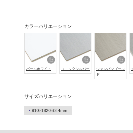
土足・遮
浴室床・
音・床暖
駐車場
対
非
カラーバリエーション
応
常
し
に
て
適
い
し
る
て
い
対
る
パールホワイト
ソニックシルバー
シャンパンゴール
応
ド
し
適
て
し
い
て
サイズバリエーション
る
い
が
る
制
が
910×1820×t3.4mm
限
注
あ
意
り
が