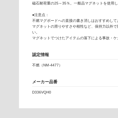
い
P
可
磁石耐荷重の25～35％。一般品マグネットを使用
1
対
3
応
●注意点：
9
し
不燃マグボードへの直接の書き消しはおすすめして
2
て
マグネットの滑りやすさや相性など、保持力以外で
9
い
い。
不
な
マグネットでつけたアイテムの落下による事故・ケ
燃
い
マ
グ
認定情報
ボ
不燃（NM-4477）
ー
ド
チ
メーカー品番
タ
ン
D336VQH0
ブ
ラ
ッ
ク