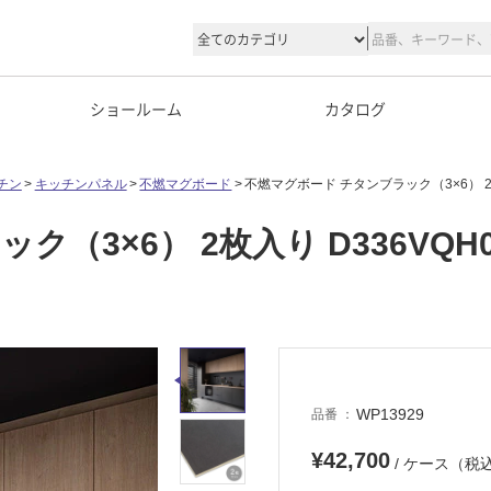
ショールーム
カタログ
チン
キッチンパネル
不燃マグボード
不燃マグボード チタンブラック（3×6） 2枚
（3×6） 2枚入り D336VQH
WP13929
品番
¥42,700
/ ケース（税