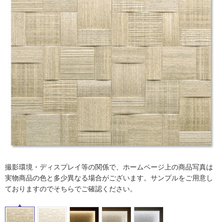
ム
修理お問い合わせ
クレーム公開
自分らしい家づくり
最高のリノベ会社が
みつ
照明
ペット用品
横浜スマート
ショールー
SUVACO
かる
リノベりす
ム
ウェルビーみのお
HDC
説明書・図面検索
水まわり
3年保証
BOX
内装用建材
パネル・壁材
お役立ち情報
住まいの
スタイリング
ロートアイアン
天然石・石材
アイデア
ミラタップ
チャンネル
メンテナンス・
施工材
新商品
オンライン相談
撮影環境・ディスプレイ等の関係で、ホームページ上の商品写真は
実物商品の色と多少異なる場合がございます。サンプルをご用意し
ておりますのでそちらでご確認ください。