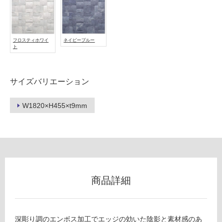
浴
室
壁
フロスティホワイ
ネイビーブルー
使
ト
用
可
能
サイズバリエーション
使
用
W1820×H455×t9mm
可
能
(寒
冷
地
以
商品詳細
外)
使
用
深彫り調のエンボス加工でエッジの効いた陰影と素材感のあ
不