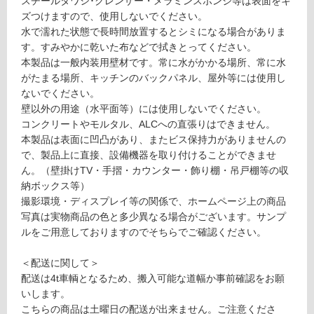
スチールタワシ･クレンザー・メラミンスポンジ等は表面をキ
5
対
ズつけますので、使用しないでください。
9
応
水で濡れた状態で長時間放置するとシミになる場合がありま
G
し
す。すみやかに乾いた布などで拭きとってください。
R
て
本製品は一般内装用壁材です。常に水がかかる場所、常に水
A
い
がたまる場所、キッチンのバックパネル、屋外等には使用し
VI
る
ないでください。
O
壁以外の用途（水平面等）には使用しないでください。
対
E
コンクリートやモルタル、ALCへの直張りはできません。
応
D
本製品は表面に凹凸があり、またビス保持力がありませんの
し
G
で、製品上に直接、設備機器を取り付けることができませ
て
E
ん。（壁掛けTV・手摺・カウンター・飾り棚・吊戸棚等の収
い
カ
納ボックス等）
る
ー
撮影環境・ディスプレイ等の関係で、ホームページ上の商品
が
ヴ
写真は実物商品の色と多少異なる場合がございます。サンプ
制
ァ
ルをご用意しておりますのでそちらでご確認ください。
限
ベ
あ
ー
＜配送に関して＞
り
ジ
配送は4t車輌となるため、搬入可能な道幅か事前確認をお願
の
ュ
いします。
為
こちらの商品は土曜日の配送が出来ません。ご注意くださ
注