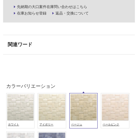
注
先納期の大口案件在庫問い合わせはこちら
意
在庫お知らせ登録
返品・交換について
が
必
要
適
し
て
い
な
い
カラーバリエーション
屋
内
壁・
屋
外
ホワイト
アイボリー
ベージュ
ペールピンク
壁・