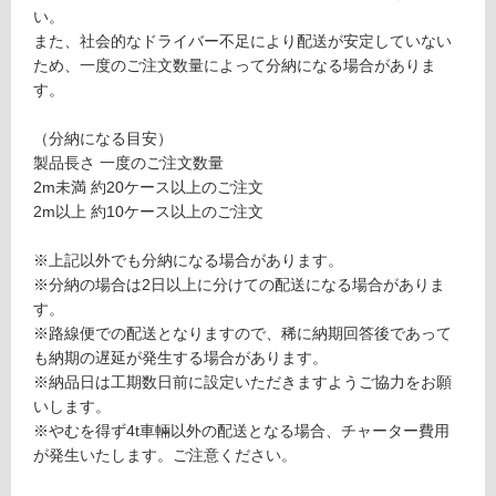
運賃表
い。
意
E
また、社会的なドライバー不足により配送が安定していない
が
ため、一度のご注文数量によって分納になる場合がありま
必
運
す。
要
賃
※
合
（分納になる目安）
商
計
製品長さ 一度のご注文数量
品
:
2m未満 約20ケース以上のご注文
仕
¥1,
2m以上 約10ケース以上のご注文
様
65
欄
0/
※上記以外でも分納になる場合があります。
を
ケ
※分納の場合は2日以上に分けての配送になる場合がありま
ご
ー
す。
確
ス
※路線便での配送となりますので、稀に納期回答後であって
認
も納期の遅延が発生する場合があります。
く
※納品日は工期数日前に設定いただきますようご協力をお願
だ
いします。
さ
※やむを得ず4t車輛以外の配送となる場合、チャーター費用
い
が発生いたします。ご注意ください。
対
応