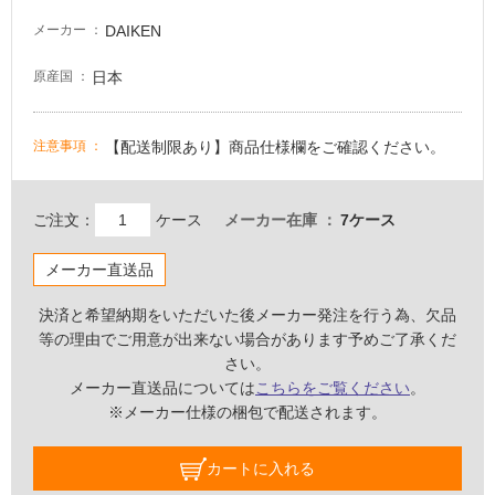
室
DAIKEN
メーカー
床・
駐
日本
原産国
車
場
【配送制限あり】商品仕様欄をご確認ください。
注意事項
非
常
に
ご注文：
ケース
メーカー在庫
7ケース
適
し
メーカー直送品
て
い
決済と希望納期をいただいた後メーカー発注を行う為、欠品
る
等の理由でご用意が出来ない場合があります予めご了承くだ
さい。
適
メーカー直送品については
こちらをご覧ください
。
し
※メーカー仕様の梱包で配送されます。
て
い
る
カートに入れる
が