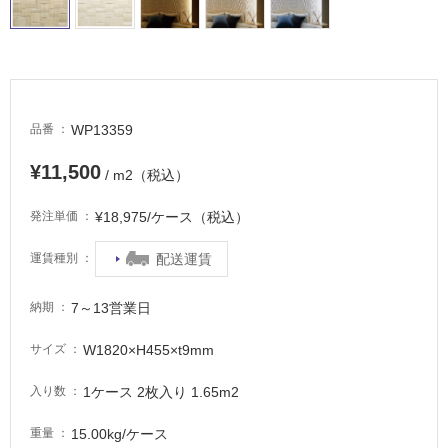
タ
WP13359
品番
イ
¥11,500
/ m2（税込）
ル
¥18,975/ケース（税込）
発注単価
配送運賃
運賃種別
屋
内
7～13営業日
納期
床・
屋
W1820×H455×t9mm
サイズ
外
1ケース 2枚入り 1.65m2
入り数
床・
浴
15.00kg/ケース
重量