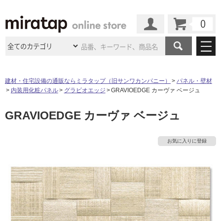
カート
マイページ
商品カテゴリ
建材・住宅設備の通販ならミラタップ（旧サンワカンパニー）
パネル・壁材
内装用化粧パネル
グラビオエッジ
GRAVIOEDGE カーヴァ ベージュ
施工事例
洗面所・水回り
タイル
GRAVIOEDGE カーヴァ ベージュ
ショールーム
施工事例
法人案件納入事例
キッチン
浴室（風呂・
バスルー
ム）・
トイレ
ショールームの
ご案内
東京
ショールーム
お気に入りに登録
ミラタップ
のあるくらし
お客様訪問
インタビュー
ドア（扉）・
建具・玄関
サポート
扉
エクステリア
（外構）
大阪
ショールーム
仙台
ショールーム
店舗・施設事例
その他サービス
ご利用ガイド
初めての方へ
ウッドデッキ
フローリング・
床材
名古屋
ショールーム
京都
ショールーム
ミラタップと
創る家
工事会社紹介
Coziコンシ
よくある質問
お問い合わせ
ASOLIE
ェルジュ
収納
インテリア・
家具
福岡
ショールーム
札幌スマート
ショールー