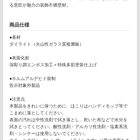
る意匠が魅力の装飾不燃壁材。
可
商品仕様
フ
●基材
ダイライト（火山性ガラス質複層板）
ロ
●表面化粧
ー
深彫り調エンボス加工＋特殊多彩塗装仕上げ
リ
●ホルムアルデヒド規制
告示対象外製品
ン
●注意点
本製品をきれいに保つために、ほこりはハンディモップ等で
グ
W
こまめに落としてください。
P
表面の汚れは中性洗剤で拭き落とし、乾いた布などで水分を
1
土足・遮
拭きとってください。酸性洗剤・アルカリ性洗剤・塩素系洗
3
剤・シンナーは使用しないでください。
音・床暖
3