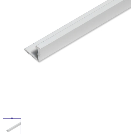
ム
修理お問い合わせ
クレーム公開
自分らしい家づくり
最高のリノベ会社が
みつ
照明
ペット用品
横浜スマート
ショールー
SUVACO
かる
リノベりす
ム
ウェルビーみのお
HDC
説明書・図面検索
水まわり
3年保証
BOX
内装用建材
パネル・壁材
タ
お役立ち情報
住まいの
スタイリング
ロートアイアン
天然石・石材
アイデア
イ
ミラタップ
チャンネル
メンテナンス・
施工材
新商品
ル
オンライン相談
屋
内
床・
屋
外
床・
浴
室