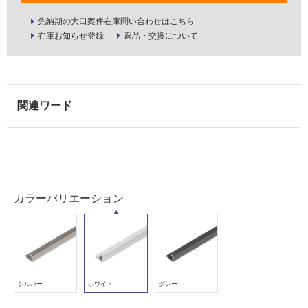
室
先納期の大口案件在庫問い合わせはこちら
壁
在庫お知らせ登録
返品・交換について
使
用
可
能
使
用
可
能
(寒
冷
カラーバリエーション
地
以
外)
使
用
シルバー
ホワイト
グレー
不
可