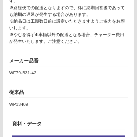
す。
O
が
※路線便での配送となりますので、稀に納期回答後であって
必
も納期の遅延が発生する場合があります。
要
運
※納品日は工期数日前に設定いただきますようご協力をお願
※
賃
いします。
商
合
※やむを得ず4t車輛以外の配送となる場合、チャーター費用
品
計
が発生いたします。ご注意ください。
仕
:
様
¥1,
欄
メーカー品番
27
を
0/
WF79-B31-42
ご
ケ
確
ー
認
ス
従来品
く
だ
WP13409
さ
い
対
資料・データ
応