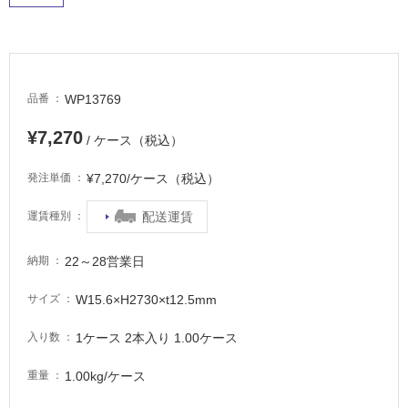
床・
駐
車
場
WP13769
品番
非
常
¥7,270
/ ケース（税込）
に
適
¥7,270/ケース（税込）
発注単価
し
て
配送運賃
運賃種別
い
る
22～28営業日
納期
適
W15.6×H2730×t12.5mm
サイズ
し
て
1ケース 2本入り 1.00ケース
入り数
い
る
1.00kg/ケース
重量
が
注