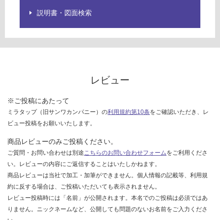
し
て
説明書・図面検索
い
な
い
レビュー
※ご投稿にあたって
ミラタップ（旧サンワカンパニー）の
利用規約第10条
をご確認いただき、レ
ビュー投稿をお願いいたします。
商品レビューのみご投稿ください。
ご質問・お問い合わせは別途
こちらのお問い合わせフォーム
をご利用くださ
い。レビューの内容にご返信することはいたしかねます。
商品レビューは当社で加工・加筆ができません。個人情報の記載等、利用規
約に反する場合は、ご投稿いただいても表示されません。
レビュー投稿時には「名前」が公開されます。本名でのご投稿は必須ではあ
りません。ニックネームなど、公開しても問題のないお名前をご入力くださ