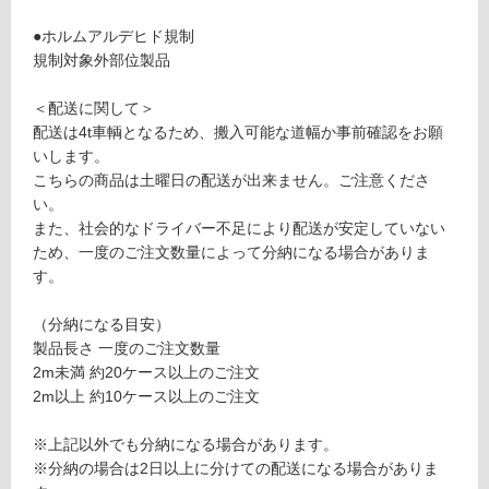
9
応
G
●ホルムアルデヒド規制
し
R
規制対象外部位製品
て
A
い
VI
＜配送に関して＞
る
O
配送は4t車輌となるため、搬入可能な道幅か事前確認をお願
E
対
いします。
D
応
こちらの商品は土曜日の配送が出来ません。ご注意くださ
G
し
い。
E
て
また、社会的なドライバー不足により配送が安定していない
J
い
ため、一度のご注文数量によって分納になる場合がありま
型
る
す。
見
が
切
制
（分納になる目安）
り
限
製品長さ 一度のご注文数量
ホ
あ
2m未満 約20ケース以上のご注文
ワ
り
2m以上 約10ケース以上のご注文
イ
の
ト
為
※上記以外でも分納になる場合があります。
注
※分納の場合は2日以上に分けての配送になる場合がありま
運賃表
意