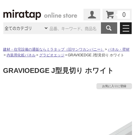
カート
マイページ
商品カテゴリ
建材・住宅設備の通販ならミラタップ（旧サンワカンパニー）
パネル・壁材
内装用化粧パネル
グラビオエッジ
GRAVIOEDGE J型見切り ホワイト
施工事例
洗面所・水回り
タイル
GRAVIOEDGE J型見切り ホワイト
ショールーム
施工事例
法人案件納入事例
キッチン
浴室（風呂・
バスルー
ム）・
トイレ
ショールームの
ご案内
東京
ショールーム
お気に入りに登録
ミラタップ
のあるくらし
お客様訪問
インタビュー
ドア（扉）・
建具・玄関
サポート
扉
エクステリア
（外構）
大阪
ショールーム
仙台
ショールーム
店舗・施設事例
その他サービス
ご利用ガイド
初めての方へ
ウッドデッキ
フローリング・
床材
名古屋
ショールーム
京都
ショールーム
ミラタップと
創る家
工事会社紹介
Coziコンシ
よくある質問
お問い合わせ
ASOLIE
ェルジュ
収納
インテリア・
家具
福岡
ショールーム
札幌スマート
ショールー