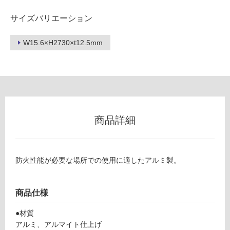
サイズバリエーション
フ
W15.6×H2730×t12.5mm
ロ
ー
リ
商品詳細
ン
防火性能が必要な場所での使用に適したアルミ製。
W
グ
P
1
商品仕様
土足・遮
3
7
音・床暖
●材質
6
アルミ、アルマイト仕上げ
対