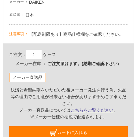
DAIKEN
メーカー
意
が
日本
原産国
必
要
【配送制限あり】商品仕様欄をご確認ください。
注意事項
適
し
て
ご注文：
ケース
い
な
メーカー在庫
ご注文頂けます。(納期ご確認下さい)
い
メーカー直送品
屋
決済と希望納期をいただいた後メーカー発注を行う為、欠品
内
等の理由でご用意が出来ない場合があります予めご了承くだ
壁・
さい。
屋
メーカー直送品については
こちらをご覧ください
。
外
※メーカー仕様の梱包で配送されます。
壁・
浴
カートに入れる