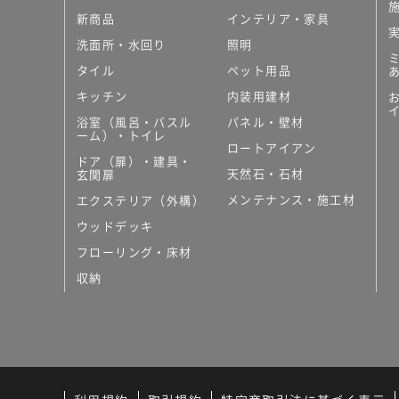
新商品
インテリア・家具
洗面所・水回り
照明
タイル
ペット用品
キッチン
内装用建材
浴室（風呂・バスル
パネル・壁材
ーム）・トイレ
ロートアイアン
ドア（扉）・建具・
天然石・石材
玄関扉
メンテナンス・施工材
エクステリア（外構）
ウッドデッキ
フローリング・床材
収納