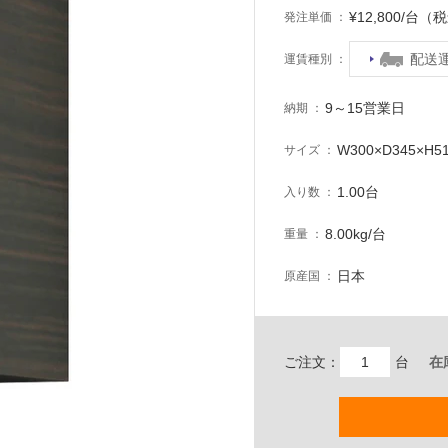
¥12,800/台（
発注単価
配送
運賃種別
9～15営業日
納期
W300×D345×H5
サイズ
1.00台
入り数
8.00kg/台
重量
日本
原産国
ご注文：
台
在