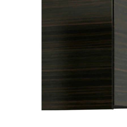
タイル
フローリ
ング
屋内床・
屋外床・