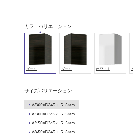
土足・遮
浴室床・
音・床暖
駐車場
対
非
カラーバリエーション
応
常
し
に
て
適
い
し
る
て
い
対
る
ダーク
ダーク
ホワイト
応
し
適
て
し
い
サイズバリエーション
て
る
い
が
る
W300×D345×H515mm
制
が
W300×D345×H515mm
限
注
あ
W450×D345×H515mm
意
り
が
W450×D345×H515mm