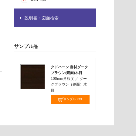
説明書・図面検索
サンプル品
クドハーン 扉材ダーク
ブラウン(鏡面)木目
100mm角程度
／
ダー
クブラウン（鏡面）木
目
サンプルBOX