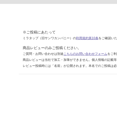
0
0
右
吊
元
ダ
※ご投稿にあたって
ー
ミラタップ（旧サンワカンパニー）の
利用規約第10条
をご確認い
ク
商品レビューのみご投稿ください。
運賃表
ご質問・お問い合わせは別途
こちらのお問い合わせフォーム
をご利
D
商品レビューは当社で加工・加筆ができません。個人情報の記載等
レビュー投稿時には「名前」が公開されます。本名でのご投稿は必
運
賃
合
計
:
¥2,
58
0/