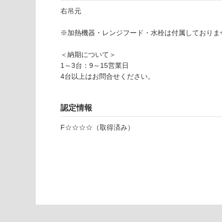
い
可
右吊元
対
応
※加熱機器・レンジフード・水栓は付属しておりま
Y
し
J
て
＜納期について＞
0
い
1～3台：9～15営業日
1
な
4台以上はお問合せください。
1
い
2
0
認定情報
ク
ド
F☆☆☆☆（取得済み）
ハ
ー
ン
吊
戸
棚
W
3