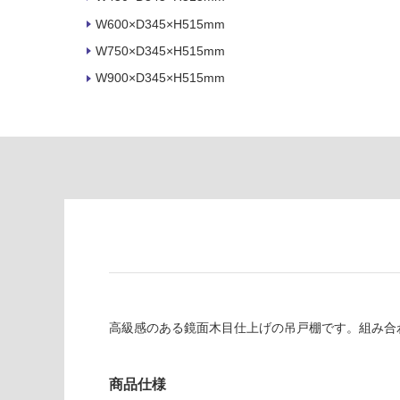
の
必
W600×D345×H515mm
為
要
注
W750×D345×H515mm
適
意
W900×D345×H515mm
し
が
て
必
い
要
な
※
い
商
屋内壁・屋外
品
壁・浴室壁
仕
様
使用可
欄
能
を
ご
使用可
確
能
認
高級感のある鏡面木目仕上げの吊戸棚です。組み合
(寒冷地
く
以外)
だ
さ
商品仕様
使用不