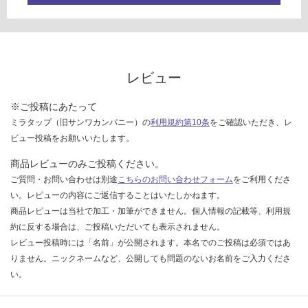
限
あ
運
り
賃
の
合
為
計
レビュー
注
:
意
¥8
※ご投稿にあたって
が
9
ミラタップ（旧サンワカンパニー）の
利用規約第10条
をご確認いただき、レ
必
0/
ビュー投稿をお願いいたします。
要
枚
※
商品レビューのみご投稿ください。
商
ご質問・お問い合わせは別途
こちらのお問い合わせフォーム
をご利用くださ
品
い。レビューの内容にご返信することはいたしかねます。
仕
商品レビューは当社で加工・加筆ができません。個人情報の記載等、利用規
様
約に反する場合は、ご投稿いただいても表示されません。
欄
レビュー投稿時には「名前」が公開されます。本名でのご投稿は必須ではあ
を
りません。ニックネームなど、公開しても問題のないお名前をご入力くださ
ご
い。
確
認
く