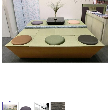
ム
修理お問い合わせ
クレーム公開
屋
自分らしい家づくり
最高のリノベ会社が
みつ
照明
ペット用品
横浜スマート
ショールー
外
SUVACO
かる
リノベりす
ム
ウェルビーみのお
HDC
説明書・図面検索
水まわり
3年保証
床・
BOX
内装用建材
パネル・壁材
浴
お役立ち情報
住まいの
スタイリング
室
ロートアイアン
天然石・石材
アイデア
床・
ミラタップ
チャンネル
駐
メンテナンス・
施工材
新商品
オンライン相談
車
場
非
常
に
適
し
て
い
る