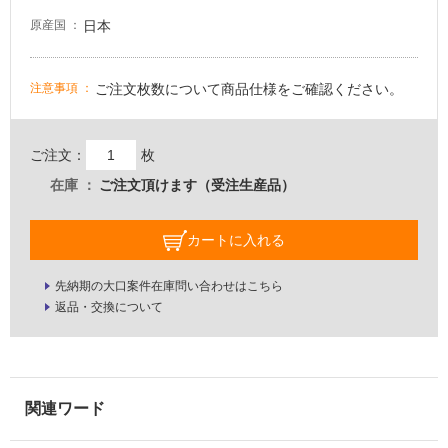
壁・
日本
原産国
屋
外
ご注文枚数について商品仕様をご確認ください。
注意事項
壁・
浴
室
ご注文：
枚
壁
在庫
ご注文頂けます（受注生産品）
使
用
カートに入れる
可
能
先納期の大口案件在庫問い合わせはこちら
返品・交換について
使
用
可
能
(寒
冷
地