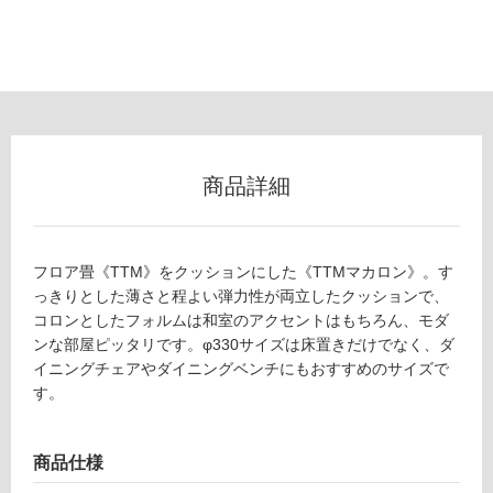
以
外)
使
用
不
可
商品詳細
フ
フロア畳《TTM》をクッションにした《TTMマカロン》。す
っきりとした薄さと程よい弾力性が両立したクッションで、
ロ
コロンとしたフォルムは和室のアクセントはもちろん、モダ
ンな部屋ピッタリです。φ330サイズは床置きだけでなく、ダ
ー
イニングチェアやダイニングベンチにもおすすめのサイズで
Z
す。
A
リ
0
8
ン
商品仕様
1