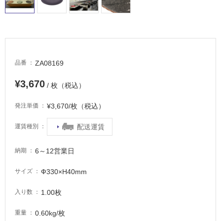
適
し
て
い
る
が
ZA08169
品番
注
意
¥3,670
/ 枚（税込）
が
必
¥3,670/枚（税込）
発注単価
要
適
配送運賃
運賃種別
し
て
6～12営業日
納期
い
な
Ф330×H40mm
サイズ
い
1.00枚
入り数
屋
0.60kg/枚
重量
内