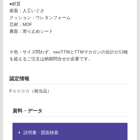
6
●材質
グ
9
座面：人工いぐさ
T
クッション：ウレタンフォーム
土足・遮
T
芯材：MDF
M
裏面：滑り止めシート
音・床暖
マ
対
カ
応
ロ
※色・サイズ問わず、neoTTMとTTMマカロンの合計が13枚
し
ン
を超えるご注文は納期問合せが必要です。
て
φ
い
3
る
認定情報
3
0
対
F☆☆☆☆（相当品）
パ
応
ー
し
プ
て
資料・データ
ル
い
る
運賃表
が
説明書・図面検索
G
制