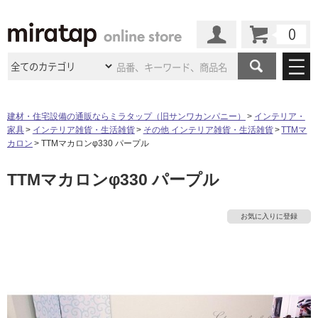
カート
マイページ
商品カテゴリ
建材・住宅設備の通販ならミラタップ（旧サンワカンパニー）
インテリア・
家具
インテリア雑貨・生活雑貨
その他 インテリア雑貨・生活雑貨
TTMマ
施工事例
洗面所・水回り
タイル
カロン
TTMマカロンφ330 パープル
ショールーム
タ
施工事例
法人案件納入事例
TTMマカロンφ330 パープル
キッチン
浴室（風呂・
バスルー
ム）・
トイレ
ショールームの
ご案内
東京
ショールーム
イ
ミラタップ
のあるくらし
お客様訪問
インタビュー
ドア（扉）・
建具・玄関
お気に入りに登録
サポート
扉
エクステリア
（外構）
大阪
ショールーム
仙台
ショールーム
ル
店舗・施設事例
その他サービス
ご利用ガイド
初めての方へ
ウッドデッキ
フローリング・
床材
名古屋
ショールーム
京都
ショールーム
屋
ミラタップと
創る家
工事会社紹介
Coziコンシ
よくある質問
お問い合わせ
内
ASOLIE
ェルジュ
収納
インテリア・
家具
福岡
ショールーム
札幌スマート
ショールー
床・