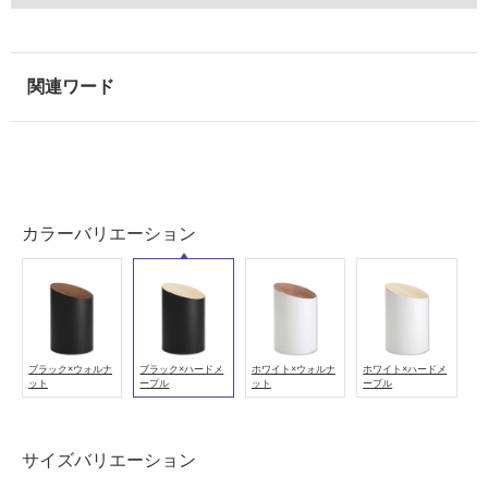
可
能
(寒
冷
地
以
外)
使
用
カラーバリエーション
不
可
フ
ブラック×ウォルナ
ブラック×ハードメ
ホワイト×ウォルナ
ホワイト×ハードメ
ット
ープル
ット
ープル
ロ
サイズバリエーション
ー