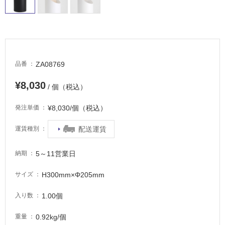
し
て
い
る
適
ZA08769
品番
し
て
¥8,030
/ 個（税込）
い
る
¥8,030/個（税込）
発注単価
が
注
配送運賃
運賃種別
意
が
5～11営業日
納期
必
要
H300mm×Φ205mm
サイズ
適
し
1.00個
入り数
て
い
0.92kg/個
重量