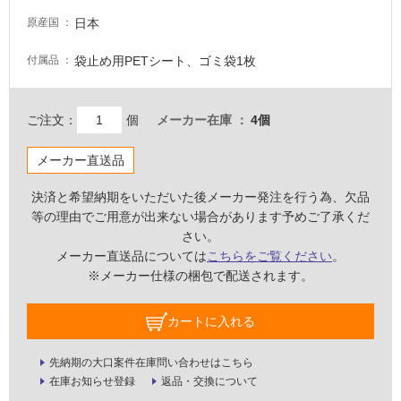
な
い
日本
原産国
袋止め用PETシート、ゴミ袋1枚
付属品
屋
内
壁・
ご注文：
個
メーカー在庫
4個
屋
メーカー直送品
外
壁・
決済と希望納期をいただいた後メーカー発注を行う為、欠品
浴
等の理由でご用意が出来ない場合があります予めご了承くだ
室
さい。
壁
メーカー直送品については
こちらをご覧ください
。
※メーカー仕様の梱包で配送されます。
使
用
カートに入れる
可
能
先納期の大口案件在庫問い合わせはこちら
使
在庫お知らせ登録
返品・交換について
用