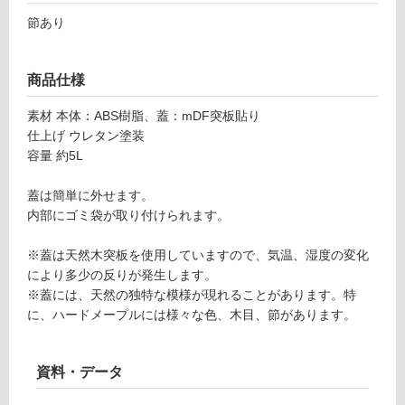
て
ラ
節あり
い
ッ
る
ク
が
×
商品仕様
制
ハ
限
ー
素材 本体：ABS樹脂、蓋：mDF突板貼り
あ
ド
仕上げ ウレタン塗装
り
メ
容量 約5L
の
ー
為
プ
蓋は簡単に外せます。
注
ル
内部にゴミ袋が取り付けられます。
意
が
運賃無
※蓋は天然木突板を使用していますので、気温、湿度の変化
必
料(離
により多少の反りが発生します。
要
島除
※蓋には、天然の独特な模様が現れることがあります。特
※
く)
に、ハードメープルには様々な色、木目、節があります。
商
品
運
仕
資料・データ
賃
様
合
欄