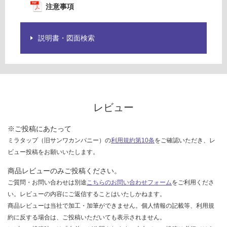
計
注意事項
を
:
ご
¥0/
確
説明書・図面検索
個
認
く
だ
さ
い
対
レビュー
応
し
※ご投稿にあたって
て
ミラタップ（旧サンワカンパニー）の
利用規約第10条
をご確認いただき、レ
い
ビュー投稿をお願いいたします。
な
い
商品レビューのみご投稿ください。
ご質問・お問い合わせは別途
こちらのお問い合わせフォーム
をご利用くださ
い。レビューの内容にご返信することはいたしかねます。
商品レビューは当社で加工・加筆ができません。個人情報の記載等、利用規
約に反する場合は、ご投稿いただいても表示されません。