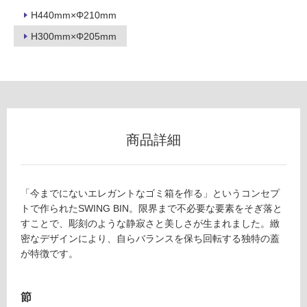
H440mm×Φ210mm
リ
H300mm×Φ205mm
ン
グ
Z
A
0
土足・遮
8
商品詳細
音・床暖
7
6
対
9
応
「今までにないエレガントなゴミ箱を作る」というコンセプ
S
し
トで作られたSWING BIN。限界まで不必要な要素をそぎ落と
W
て
すことで、彫刻のような静寂さと美しさが生まれました。緻
IN
い
密なデザインにより、自らバランスを保ち回転する独特の蓋
G
る
が特徴です。
BI
対
N
応
S
し
節
ブ