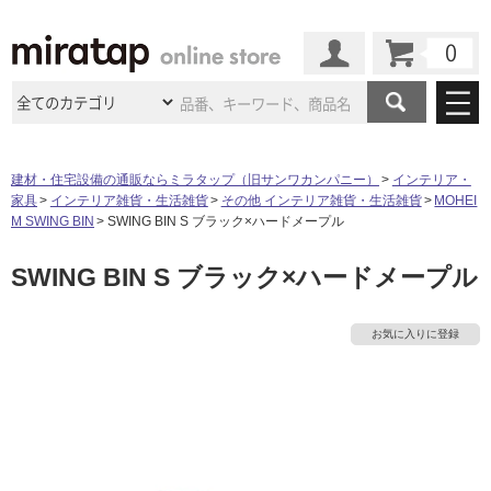
カート
マイページ
商品カテゴリ
建材・住宅設備の通販ならミラタップ（旧サンワカンパニー）
インテリア・
家具
インテリア雑貨・生活雑貨
その他 インテリア雑貨・生活雑貨
MOHEI
施工事例
洗面所・水回り
タイル
M SWING BIN
SWING BIN S ブラック×ハードメープル
ショールーム
施工事例
法人案件納入事例
SWING BIN S ブラック×ハードメープル
キッチン
浴室（風呂・
バスルー
ム）・
トイレ
ショールームの
ご案内
東京
ショールーム
ミラタップ
のあるくらし
お客様訪問
インタビュー
ドア（扉）・
建具・玄関
お気に入りに登録
サポート
扉
エクステリア
（外構）
大阪
ショールーム
仙台
ショールーム
店舗・施設事例
タ
その他サービス
ご利用ガイド
初めての方へ
ウッドデッキ
フローリング・
床材
名古屋
ショールーム
京都
ショールーム
イ
ミラタップと
創る家
工事会社紹介
Coziコンシ
よくある質問
お問い合わせ
ASOLIE
ェルジュ
収納
インテリア・
家具
福岡
ショールーム
札幌スマート
ショールー
ル