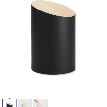
ム
修理お問い合わせ
クレーム公開
自分らしい家づくり
最高のリノベ会社が
みつ
照明
ペット用品
横浜スマート
ショールー
SUVACO
かる
リノベりす
屋
ム
ウェルビーみのお
HDC
説明書・図面検索
水まわり
3年保証
内
BOX
内装用建材
パネル・壁材
床・
お役立ち情報
住まいの
スタイリング
屋
ロートアイアン
天然石・石材
アイデア
外
ミラタップ
チャンネル
床・
メンテナンス・
施工材
新商品
オンライン相談
浴
室
床・
駐
車
場
非
常
に
適