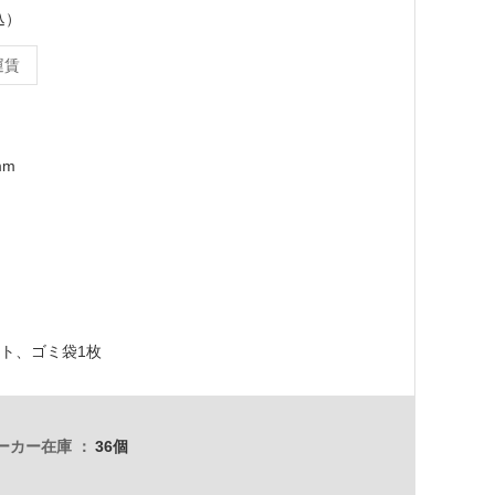
込）
運賃
mm
ート、ゴミ袋1枚
ーカー在庫
36個