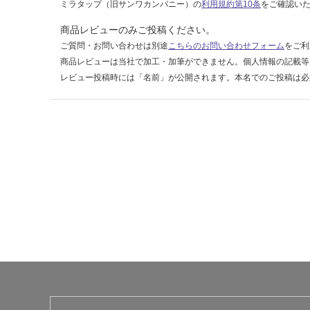
ミラタップ（旧サンワカンパニー）の
利用規約第10条
をご確認い
ド
メ
商品レビューのみご投稿ください。
ー
ご質問・お問い合わせは別途
こちらのお問い合わせフォーム
をご利
プ
商品レビューは当社で加工・加筆ができません。個人情報の記載等
ル
レビュー投稿時には「名前」が公開されます。本名でのご投稿は必
運賃無
料(離
島除
く)
運
賃
合
計
:
¥0/
個