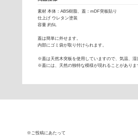
し
A
て
素材 本体：ABS樹脂、蓋：mDF突板貼り
0
い
仕上げ ウレタン塗装
8
な
容量 約5L
7
い
8
蓋は簡単に外せます。
9
内部にゴミ袋が取り付けられます。
S
W
※蓋は天然木突板を使用していますので、気温、湿
IN
※蓋には、天然の独特な模様が現れることがありま
G
BI
N
S
ホ
ワ
イ
ト
×
ハ
※ご投稿にあたって
ー