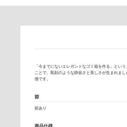
意
し
が
て
必
い
要
な
※
い
商
屋内壁・屋外
品
壁・浴室壁
仕
様
使用可
欄
能
を
「今までにないエレガントなゴミ箱を作る」というコ
ご
ことで、彫刻のような静寂さと美しさが生まれまし
使用可
確
徴です。
能
認
(寒冷地
く
以外)
だ
節
さ
使用不
い
節あり
可
対
応
Z
商品仕様