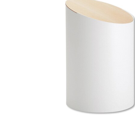
タイル
フローリ
ング
屋内床・
屋外床・
土足・遮
浴室床・
音・床暖
駐車場