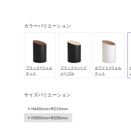
対
非
応
常
し
に
て
適
カラーバリエーション
い
し
る
て
い
対
る
応
し
適
て
し
ブラック×ウォル
ブラック×ハード
ホワイト×ウォル
い
て
ナット
メープル
ナット
る
い
が
る
制
が
限
サイズバリエーション
注
あ
意
り
が
H440mm×Φ210mm
の
必
H300mm×Φ205mm
為
要
注
適