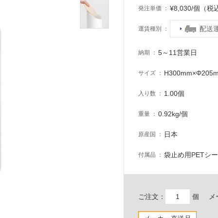
¥8,030/個（税
発注単価
配送
運賃種別
5～11営業日
納期
H300mm×Φ205
サイズ
1.00個
入り数
0.92kg/個
重量
日本
原産国
袋止め用PETシ
付属品
ご注文：
個
メ