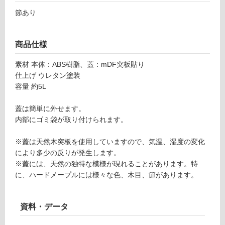
ホ
て
ワ
節あり
い
イ
る
ト
が
商品仕様
×
制
ウ
限
素材 本体：ABS樹脂、蓋：mDF突板貼り
ォ
あ
仕上げ ウレタン塗装
ル
り
容量 約5L
ナ
の
ッ
為
蓋は簡単に外せます。
ト
注
内部にゴミ袋が取り付けられます。
意
運賃無
が
※蓋は天然木突板を使用していますので、気温、湿度の変化
料(離
必
により多少の反りが発生します。
島除
要
※蓋には、天然の独特な模様が現れることがあります。特
く)
※
に、ハードメープルには様々な色、木目、節があります。
商
品
運
仕
賃
資料・データ
様
合
欄