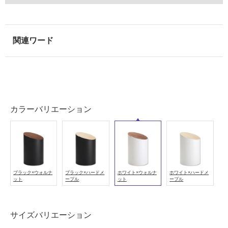
可
能
(寒
冷
地
以
外)
使
用
カラーバリエーション
不
可
フ
ブラック×ウォルナ
ブラック×ハードメ
ホワイト×ウォルナ
ホワイト×ハードメ
ット
ープル
ット
ープル
ロ
サイズバリエーション
ー