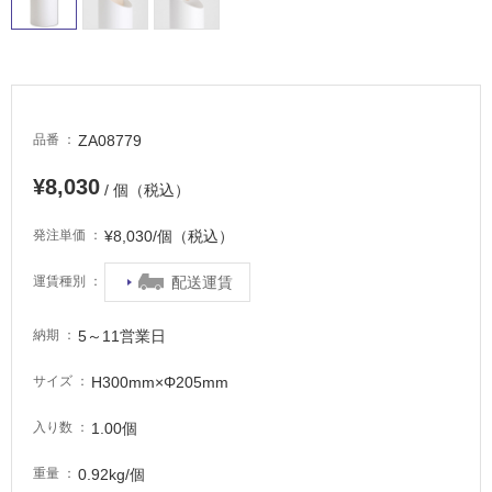
し
て
い
る
適
ZA08779
品番
し
て
¥8,030
/ 個（税込）
い
る
¥8,030/個（税込）
発注単価
が
注
配送運賃
運賃種別
意
が
5～11営業日
納期
必
要
H300mm×Φ205mm
サイズ
適
し
1.00個
入り数
て
い
0.92kg/個
重量