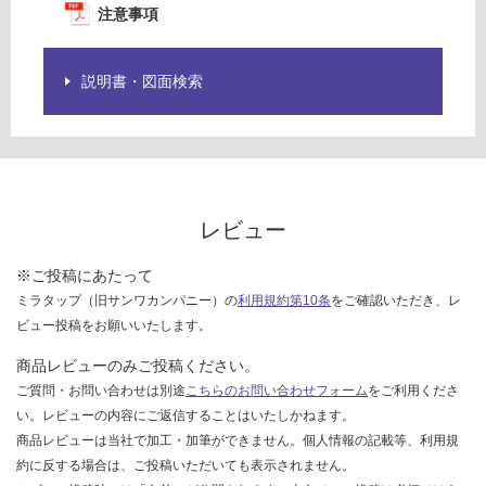
計
注意事項
を
:
ご
¥0/
確
個
説明書・図面検索
認
く
だ
さ
い
対
レビュー
応
し
※ご投稿にあたって
て
ミラタップ（旧サンワカンパニー）の
利用規約第10条
をご確認いただき、レ
い
ビュー投稿をお願いいたします。
な
い
商品レビューのみご投稿ください。
ご質問・お問い合わせは別途
こちらのお問い合わせフォーム
をご利用くださ
い。レビューの内容にご返信することはいたしかねます。
商品レビューは当社で加工・加筆ができません。個人情報の記載等、利用規
約に反する場合は、ご投稿いただいても表示されません。