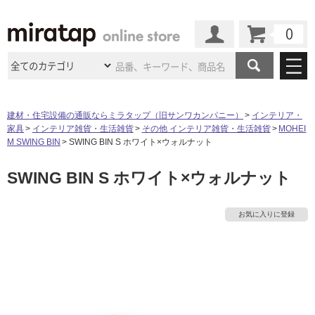
カート
マイページ
商品カテゴリ
建材・住宅設備の通販ならミラタップ（旧サンワカンパニー）
インテリア・
家具
インテリア雑貨・生活雑貨
その他 インテリア雑貨・生活雑貨
MOHEI
施工事例
洗面所・水回り
タイル
M SWING BIN
SWING BIN S ホワイト×ウォルナット
ショールーム
施工事例
法人案件納入事例
SWING BIN S ホワイト×ウォルナット
キッチン
浴室（風呂・
バスルー
ム）・
トイレ
ショールームの
ご案内
東京
ショールーム
ミラタップ
のあるくらし
お客様訪問
インタビュー
ドア（扉）・
建具・玄関
お気に入りに登録
サポート
扉
エクステリア
（外構）
大阪
ショールーム
仙台
ショールーム
店舗・施設事例
タ
その他サービス
ご利用ガイド
初めての方へ
ウッドデッキ
フローリング・
床材
名古屋
ショールーム
京都
ショールーム
イ
ミラタップと
創る家
工事会社紹介
Coziコンシ
よくある質問
お問い合わせ
ASOLIE
ェルジュ
収納
インテリア・
家具
福岡
ショールーム
札幌スマート
ショールー
ル