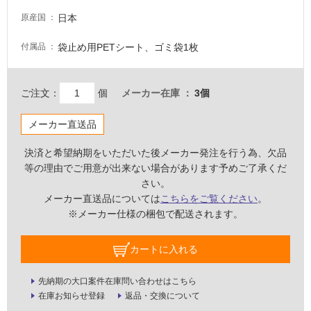
な
い
日本
原産国
袋止め用PETシート、ゴミ袋1枚
付属品
屋
内
壁・
ご注文：
個
メーカー在庫
3個
屋
メーカー直送品
外
壁・
決済と希望納期をいただいた後メーカー発注を行う為、欠品
浴
等の理由でご用意が出来ない場合があります予めご了承くだ
室
さい。
壁
メーカー直送品については
こちらをご覧ください
。
※メーカー仕様の梱包で配送されます。
使
用
カートに入れる
可
能
先納期の大口案件在庫問い合わせはこちら
使
在庫お知らせ登録
返品・交換について
用