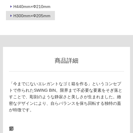
H440mm×Φ210mm
リ
H300mm×Φ205mm
ン
グ
Z
A
土足・遮
0
商品詳細
8
音・床暖
7
対
7
応
9
「今までにないエレガントなゴミ箱を作る」というコンセプ
し
S
トで作られたSWING BIN。限界まで不必要な要素をそぎ落と
て
W
すことで、彫刻のような静寂さと美しさが生まれました。緻
い
IN
密なデザインにより、自らバランスを保ち回転する独特の蓋
る
G
が特徴です。
BI
対
N
応
S
し
節