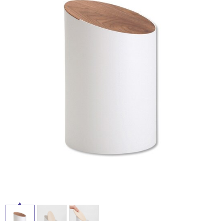
ム
修理お問い合わせ
クレーム公開
自分らしい家づくり
最高のリノベ会社が
みつ
照明
ペット用品
横浜スマート
ショールー
SUVACO
かる
リノベりす
屋
ム
ウェルビーみのお
HDC
説明書・図面検索
水まわり
3年保証
内
BOX
内装用建材
パネル・壁材
床・
お役立ち情報
住まいの
スタイリング
屋
ロートアイアン
天然石・石材
アイデア
外
ミラタップ
チャンネル
床・
メンテナンス・
施工材
新商品
オンライン相談
浴
室
床・
駐
車
場
非
常
に
適