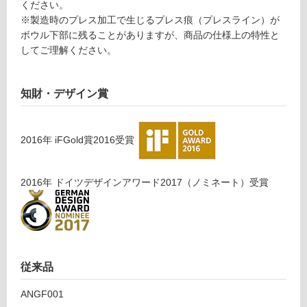
ください。
運賃表
※製造時のプレス加工で生じるプレス痕（プレスライン）が
対
E
ボウル下部に残ることがありますが、商品の仕様上の特性と
応
T
してご理解ください。
し
A
て
0
い
1
知財・デザイン賞
る
4
が
4
制
9
2016
年
iFGold賞2016
受賞
限
リネ
あ
ア単
り
水栓
2016
年
ドイツデザインアワード2017（ノミネート）
受賞
の
＃M
為
L05
注
0
意
（専
が
用水
必
従来品
栓）
要
φ22
※
ANGF001
～2