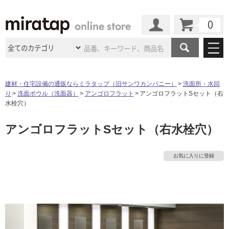
カート
マイページ
商品カテゴリ
建材・住宅設備の通販ならミラタップ（旧サンワカンパニー）
洗面所・水回
り
洗面ボウル（洗面器）
アンゴロフラット
アンゴロフラットSセット（右
施工事例
洗面所・水回り
タイル
水栓穴）
ショールーム
施工事例
法人案件納入事例
アンゴロフラットSセット（右水栓穴）
キッチン
浴室（風呂・
バスルー
ム）・
トイレ
ショールームの
ご案内
東京
ショールーム
ミラタップ
のあるくらし
お客様訪問
インタビュー
ドア（扉）・
建具・玄関
お気に入りに登録
サポート
扉
エクステリア
（外構）
大阪
ショールーム
仙台
ショールーム
店舗・施設事例
その他サービス
ご利用ガイド
初めての方へ
ウッドデッキ
フローリング・
床材
名古屋
ショールーム
京都
ショールーム
ミラタップと
創る家
工事会社紹介
Coziコンシ
よくある質問
お問い合わせ
ASOLIE
ェルジュ
収納
インテリア・
家具
福岡
ショールーム
札幌スマート
ショールー