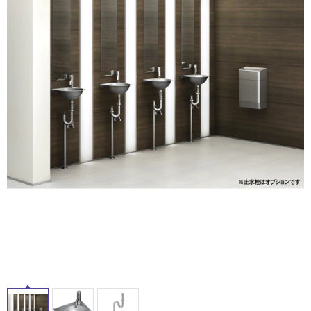
ム
修理お問い合わせ
クレーム公開
自分らしい家づくり
最高のリノベ会社が
みつ
照明
ペット用品
横浜スマート
ショールー
SUVACO
かる
リノベりす
ム
ウェルビーみのお
HDC
説明書・図面検索
水まわり
3年保証
BOX
内装用建材
パネル・壁材
お役立ち情報
住まいの
スタイリング
ロートアイアン
天然石・石材
アイデア
ミラタップ
チャンネル
メンテナンス・
施工材
新商品
オンライン相談
タ