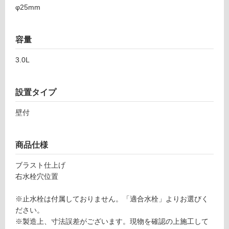
φ25mm
0
ロ
1
ア
ー
容量
ン
ゴ
3.0L
リ
ロ
フ
ン
ラ
設置タイプ
ッ
ト
グ
壁付
(右
水
土足・遮
商品仕様
栓)
音・床暖
手
ブラスト仕上げ
洗
対
右水栓穴位置
器
応
(目
し
※止水栓は付属しておりません。「適合水栓」よりお選びく
皿
て
ださい。
付)
い
※製造上、寸法誤差がございます。現物を確認の上施工して
る