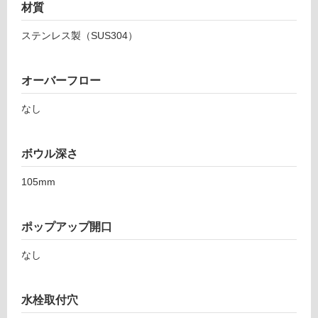
N
可
材質
G
能
F
ステンレス製（SUS304）
使
0
用
1
可
3
オーバーフロー
能
アン
(寒
なし
ゴロ
冷
フラ
地
ット
以
ボウル深さ
Sセ
外)
ット
105mm
（右
使
水栓
用
穴）
不
ポップアップ開口
-
可
なし
W
A
1
水栓取付穴
フ
4
5