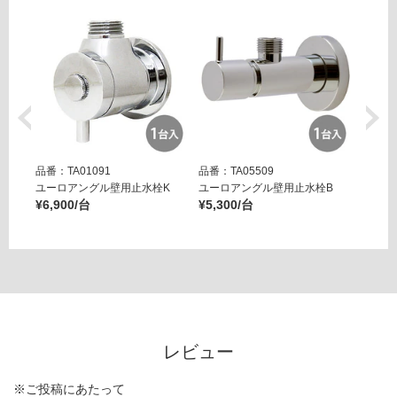
E
(床
排
水)
運賃表
G
運
品番：TA01091
品番：TA05509
品番：T
ユーロアングル壁用止水栓K
ユーロアングル壁用止水栓B
壁用ア
賃
¥6,900/台
¥5,300/台
ー ブ
合
¥14,8
計
:
¥3,
43
0/
セ
ッ
レビュー
ト
※ご投稿にあたって