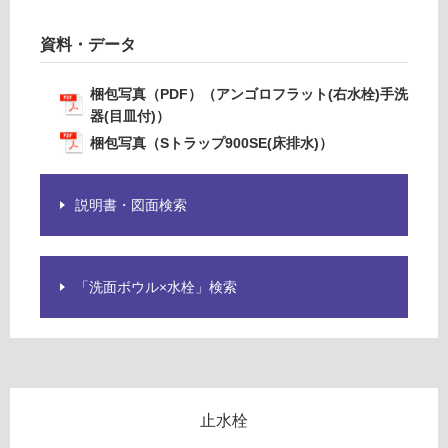
商
6m
品
m対
資料・データ
仕
応
様
欄
梱包写真（PDF）（アンゴロフラット(右水栓)手洗
運賃表
を
器(目皿付)）
G
ご
梱包写真（Sトラップ900SE(床排水)）
W
確
A
認
0
く
説明書・図面検索
0
だ
2
さ
3
い
1
「洗面ボウル×水栓」検索
対
S
応
ト
し
ラ
て
ッ
い
プ
な
90
止水栓
い
0S