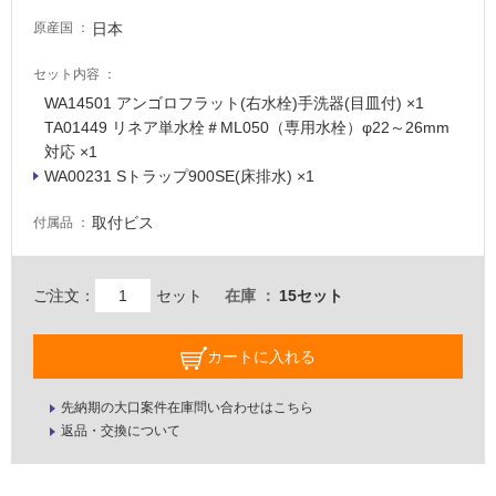
非
日本
原産国
常
に
セット内容
適
WA14501 アンゴロフラット(右水栓)手洗器(目皿付) ×1
し
TA01449 リネア単水栓＃ML050（専用水栓）φ22～26mm
て
対応 ×1
い
WA00231 Sトラップ900SE(床排水) ×1
る
取付ビス
付属品
適
し
て
ご注文：
セット
在庫
15セット
い
る
が
カートに入れる
注
意
先納期の大口案件在庫問い合わせはこちら
が
返品・交換について
必
要