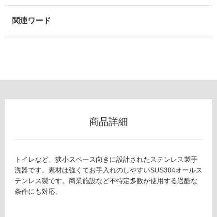
適
し
て
い
な
い
屋
内
壁・
屋
商品詳細
外
壁・
浴
トイレなど、狭小スペース向きに設計されたステンレス製手
室
洗器です。素材は強くてお手入れのしやすいSUS304オールス
テンレス製です。商業施設など不特定多数が使用する過酷な
壁
条件にも対応。
使
A
用