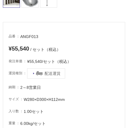
イ
ル
ANGF013
品番
屋
¥55,540
内
/ セット（税込）
床・
¥55,540/セット（税込）
発注単価
屋
外
配送運賃
運賃種別
床・
浴
2～8営業日
納期
室
W280×D300×H112mm
サイズ
床・
駐
1.00セット
入り数
車
場
6.00kg/セット
重量