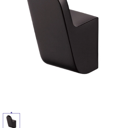
ム
修理お問い合わせ
クレーム公開
屋
自分らしい家づくり
最高のリノベ会社が
みつ
照明
ペット用品
横浜スマート
ショールー
外
SUVACO
かる
リノベりす
ム
ウェルビーみのお
HDC
説明書・図面検索
水まわり
3年保証
床・
BOX
内装用建材
パネル・壁材
浴
お役立ち情報
住まいの
スタイリング
室
ロートアイアン
天然石・石材
アイデア
床・
ミラタップ
チャンネル
駐
メンテナンス・
施工材
新商品
オンライン相談
車
場
非
常
に
適
し
て
い
る