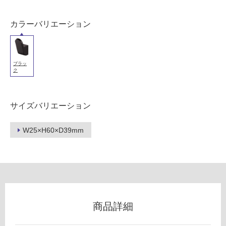
以
外)
カラーバリエーション
使
用
不
ブラッ
可
ク
サイズバリエーション
フ
W25×H60×D39mm
ロ
ー
リ
商品詳細
ン