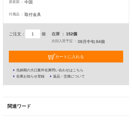
中国
原産国
壁・
屋
取付金具
付属品
外
壁・
ご注文：
個
在庫
152個
浴
次回入荷予定
08月中旬:84個
室
壁
カートに入れる
使
用
先納期の大口案件在庫問い合わせはこちら
可
在庫お知らせ登録
返品・交換について
能
使
用
可
能
(寒
冷
地