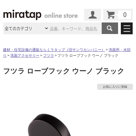
カート
マイページ
商品カテゴリ
建材・住宅設備の通販ならミラタップ（旧サンワカンパニー）
洗面所・水回
り
洗面アクセサリー
フツラ
フツラ ローブフック ウーノ ブラック
施工事例
洗面所・水回り
タイル
フツラ ローブフック ウーノ ブラック
ショールーム
タ
施工事例
法人案件納入事例
キッチン
浴室（風呂・
バスルー
ム）・
トイレ
ショールームの
ご案内
東京
ショールーム
イ
お気に入りに登録
ミラタップ
のあるくらし
お客様訪問
インタビュー
ドア（扉）・
建具・玄関
サポート
扉
エクステリア
（外構）
大阪
ショールーム
仙台
ショールーム
ル
店舗・施設事例
その他サービス
ご利用ガイド
初めての方へ
ウッドデッキ
フローリング・
床材
名古屋
ショールーム
京都
ショールーム
屋
ミラタップと
創る家
工事会社紹介
Coziコンシ
よくある質問
お問い合わせ
内
ASOLIE
ェルジュ
収納
インテリア・
家具
福岡
ショールーム
札幌スマート
ショールー
床・