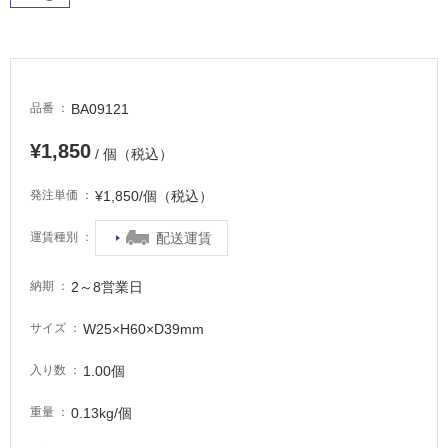
適
し
て
い
る
BA09121
品番
が
注
¥1,850
/ 個（税込）
意
が
¥1,850/個（税込）
発注単価
必
要
配送運賃
運賃種別
適
し
2～8営業日
納期
て
い
W25×H60×D39mm
サイズ
な
い
1.00個
入り数
0.13kg/個
重量
屋
内