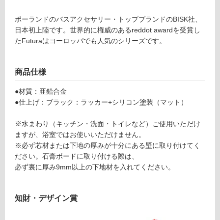
B
グ
A
ポーランドのバスアクセサリー・トップブランドのBISK社、
0
日本初上陸です。世界的に権威のあるreddot awardを受賞し
土足・遮
9
たFuturaはヨーロッパでも人気のシリーズです。
1
音・床暖
2
対
1
商品仕様
応
フ
し
ツ
●材質：亜鉛合金
て
ラ
●仕上げ：ブラック：ラッカー+シリコン塗装（マット）
い
ロ
る
ー
※水まわり（キッチン・洗面・トイレなど）ご使用いただけ
ブ
ますが、浴室ではお使いいただけません。
対
フ
※必ず芯材または下地の厚みが十分にある壁に取り付けてく
応
ッ
ださい。石膏ボードに取り付ける際は、
し
ク
必ず裏に厚み9mm以上の下地材を入れてください。
て
ウ
い
ー
る
知財・デザイン賞
ノ
が
ブ
制