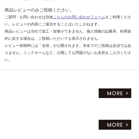
だ
商品レビューのみご投稿ください。
さ
ご質問・お問い合わせは別途
こちらのお問い合わせフォーム
をご利用くださ
い
い。レビューの内容にご返信することはいたしかねます。
対
商品レビューは当社で加工・加筆ができません。個人情報の記載等、利用規
応
約に反する場合は、ご投稿いただいても表示されません。
し
レビュー投稿時には「名前」が公開されます。本名でのご投稿は必須ではあ
て
りません。ニックネームなど、公開しても問題のないお名前をご入力くださ
い
い。
な
い