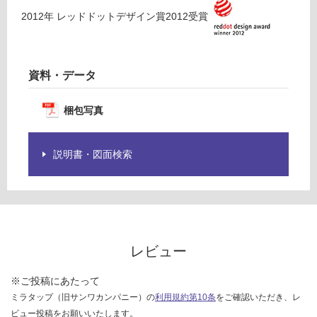
ラ
限
2012
年
レッドドットデザイン賞2012
受賞
ッ
あ
ク
り
の
運賃表
為
資料・データ
G
注
意
梱包写真
が
運
必
賃
要
合
説明書・図面検索
※
計
商
:
品
¥8
仕
9
様
0/
欄
個
レビュー
を
ご
※ご投稿にあたって
確
ミラタップ（旧サンワカンパニー）の
利用規約第10条
をご確認いただき、レ
認
ビュー投稿をお願いいたします。
く