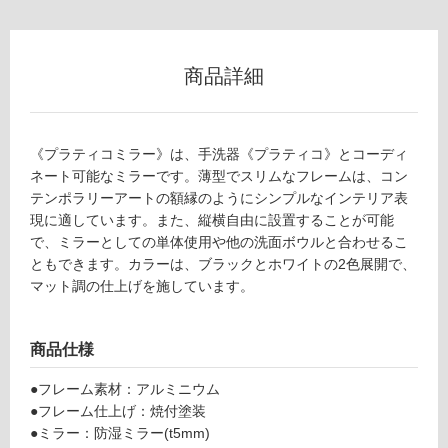
0
グ
5
1
9
商品詳細
土足・遮
プ
音・床暖
ラ
テ
対
《プラティコミラー》は、手洗器《プラティコ》とコーディ
ィ
応
ネート可能なミラーです。薄型でスリムなフレームは、コン
コ
し
テンポラリーアートの額縁のようにシンプルなインテリア表
ミ
て
現に適しています。また、縦横自由に設置することが可能
ラ
い
で、ミラーとしての単体使用や他の洗面ボウルと合わせるこ
ー
る
ともできます。カラーは、ブラックとホワイトの2色展開で、
4
対
マット調の仕上げを施しています。
5
応
0
し
×
て
商品仕様
6
い
0
る
●フレーム素材：アルミニウム
0
が
●フレーム仕上げ：焼付塗装
ホ
制
●ミラー：防湿ミラー(t5mm)
ワ