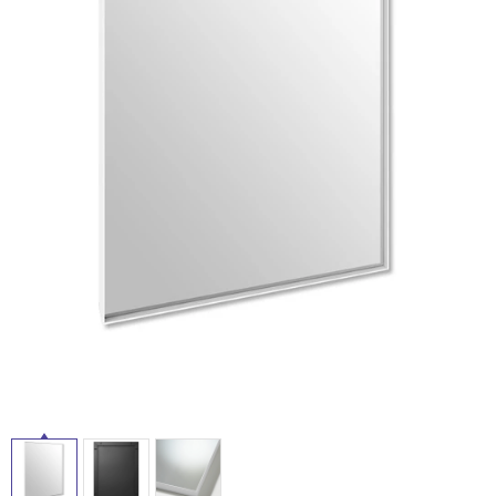
ム
修理お問い合わせ
クレーム公開
屋
自分らしい家づくり
最高のリノベ会社が
みつ
照明
ペット用品
横浜スマート
ショールー
外
SUVACO
かる
リノベりす
ム
ウェルビーみのお
HDC
説明書・図面検索
水まわり
3年保証
床・
BOX
内装用建材
パネル・壁材
浴
お役立ち情報
住まいの
スタイリング
室
ロートアイアン
天然石・石材
アイデア
床・
ミラタップ
チャンネル
駐
メンテナンス・
施工材
新商品
オンライン相談
車
場
非
常
に
適
し
て
い
る