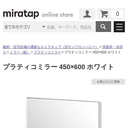
カート
マイページ
商品カテゴリ
建材・住宅設備の通販ならミラタップ（旧サンワカンパニー）
洗面所・水回
り
ミラー（鏡）
プラティコミラー
プラティコミラー 450×600 ホワイト
施工事例
洗面所・水回り
タイル
プラティコミラー 450×600 ホワイト
ショールーム
タ
施工事例
法人案件納入事例
キッチン
浴室（風呂・
バスルー
ム）・
トイレ
ショールームの
ご案内
東京
ショールーム
イ
お気に入りに登録
ミラタップ
のあるくらし
お客様訪問
インタビュー
ドア（扉）・
建具・玄関
サポート
扉
エクステリア
（外構）
大阪
ショールーム
仙台
ショールーム
ル
店舗・施設事例
その他サービス
ご利用ガイド
初めての方へ
ウッドデッキ
フローリング・
床材
名古屋
ショールーム
京都
ショールーム
屋
ミラタップと
創る家
工事会社紹介
Coziコンシ
よくある質問
お問い合わせ
内
ASOLIE
ェルジュ
収納
インテリア・
家具
福岡
ショールーム
札幌スマート
ショールー
床・