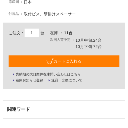
日本
原産国
壁・
屋
取付ビス、壁掛けスペーサー
付属品
外
壁・
ご注文：
台
在庫
11台
浴
次回入荷予定
10月中旬:24台
室
10月下旬:72台
壁
使
カートに入れる
用
可
先納期の大口案件在庫問い合わせはこちら
能
在庫お知らせ登録
返品・交換について
使
用
可
能
(寒
冷
地