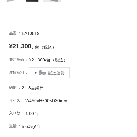
適
し
て
い
る
BA10519
品番
が
注
¥21,300
/ 台（税込）
意
が
¥21,300/台（税込）
発注単価
必
要
配送運賃
運賃種別
適
し
2～8営業日
納期
て
い
W450×H600×D30mm
サイズ
な
い
1.00台
入り数
5.60kg/台
重量
屋
内