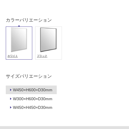
以
外)
カラーバリエーション
使
用
不
可
ホワイト
ブラック
フ
サイズバリエーション
ロ
W450×H600×D30mm
ー
W300×H600×D30mm
リ
W450×H450×D30mm
B
A
ン
1