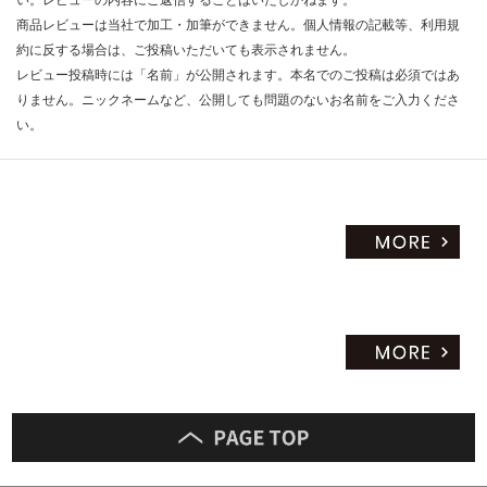
い。レビューの内容にご返信することはいたしかねます。
だ
商品レビューは当社で加工・加筆ができません。個人情報の記載等、利用規
さ
約に反する場合は、ご投稿いただいても表示されません。
い
レビュー投稿時には「名前」が公開されます。本名でのご投稿は必須ではあ
りません。ニックネームなど、公開しても問題のないお名前をご入力くださ
対
い。
応
し
て
い
な
い