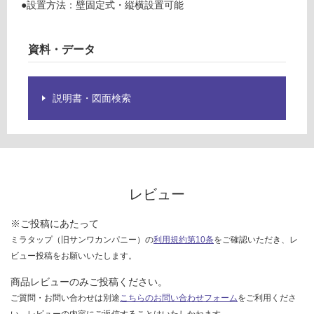
限
●設置方法：壁固定式・縦横設置可能
イ
あ
ト
り
資料・データ
の
運賃表
為
E
注
意
説明書・図面検索
運
が
賃
必
合
要
計
※
:
商
¥1,
品
レビュー
65
仕
0/
様
※ご投稿にあたって
台
欄
ミラタップ（旧サンワカンパニー）の
利用規約第10条
をご確認いただき、レ
を
ビュー投稿をお願いいたします。
ご
商品レビューのみご投稿ください。
確
認
ご質問・お問い合わせは別途
こちらのお問い合わせフォーム
をご利用くださ
く