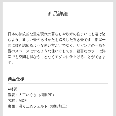
ロ
商品詳細
ー
日本の伝統的な畳を現代の暮らしや欧米の住まいにも溶け込
リ
むよう、新しい畳のありかたを追及した置き畳です。部屋一
面に敷き詰めるような使い方だけでなく、リビングの一画を
ン
畳のスペースにするような使い方もでき、豊富なカラーは洋
室でも空間を損なうことなくモダンに仕上げることができま
グ
す。
土足・遮
C
商品仕様
音・床暖
T
●材質
0
対
畳表：人工いぐさ（樹脂PP）
4
応
芯材：MDF
9
し
裏面：滑り止めフェルト（樹脂加工）
4
て
9
い