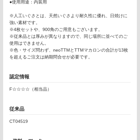
●使用用途：内装用
n
る
e
対
※人工いぐさとは、天然いぐさより耐久性に優れ、日焼けに
o
応
強い素材です。
T
し
※4枚セットや、900角のご用意もございます。
T
て
※従来品とは厚みが異なりますので、同じ場所に並べてのご
M
い
使用はできません。
4
る
※色・サイズ問わず、neoTTMとTTMマカロンの合計が13枚
5
が
を超えるご注文は納期問合せが必要です。
0
制
パ
限
ー
あ
認定情報
プ
り
ル
F☆☆☆☆（相当品）
の
為
運賃表
注
G
従来品
意
が
CT04519
運
必
賃
要
合
※