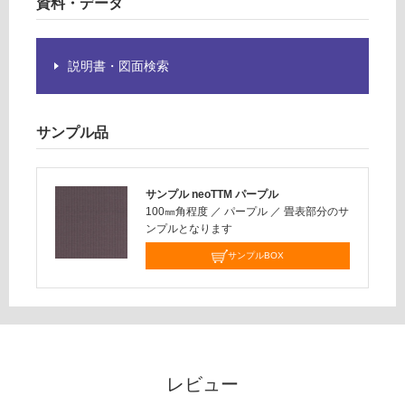
資料・データ
計
商
:
品
¥8
仕
説明書・図面検索
9
様
0/
欄
枚
を
サンプル品
ご
確
認
く
サンプル neoTTM パープル
だ
100㎜角程度
／
パープル
／
畳表部分のサ
ンプルとなります
さ
い
サンプルBOX
対
応
し
て
い
な
レビュー
い