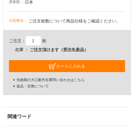
日本
原産国
適
し
て
ご注文枚数について商品仕様をご確認ください。
注意事項
い
な
い
ご注文：
枚
在庫
ご注文頂けます（受注生産品）
屋
内
カートに入れる
壁・
屋
先納期の大口案件在庫問い合わせはこちら
外
返品・交換について
壁・
浴
室
壁
使
用