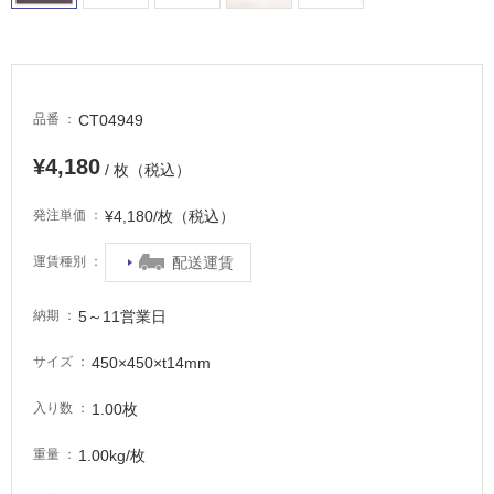
非
常
に
適
CT04949
品番
し
て
¥4,180
/ 枚（税込）
い
る
¥4,180/枚（税込）
発注単価
適
し
配送運賃
運賃種別
て
い
5～11営業日
納期
る
が
450×450×t14mm
サイズ
注
意
1.00枚
入り数
が
1.00kg/枚
重量
必
要