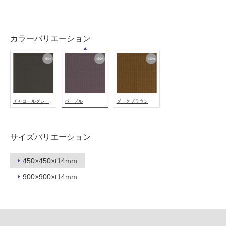
可
能
使
カラーバリエーション
用
可
能
(寒
冷
チャコールグレー
パープル
ダークブラウン
地
以
外)
サイズバリエーション
使
用
450×450×t14mm
不
可
900×900×t14mm
フ