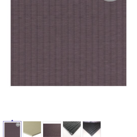
タ
ム
修理お問い合わせ
クレーム公開
自分らしい家づくり
最高のリノベ会社が
みつ
照明
ペット用品
横浜スマート
ショールー
SUVACO
かる
リノベりす
イ
ム
ウェルビーみのお
HDC
説明書・図面検索
水まわり
3年保証
BOX
内装用建材
パネル・壁材
ル
お役立ち情報
住まいの
スタイリング
ロートアイアン
天然石・石材
アイデア
屋
ミラタップ
チャンネル
内
メンテナンス・
施工材
新商品
オンライン相談
床・
屋
外
床・
浴
室
床・
駐
車
場