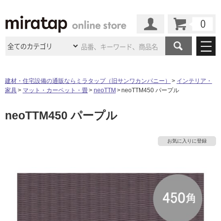
カート
マイページ
商品カテゴリ
建材・住宅設備の通販ならミラタップ（旧サンワカンパニー）
インテリア・
家具
マット・カーペット・畳
neoTTM
neoTTM450 パープル
施工事例
洗面所・水回り
タイル
neoTTM450 パープル
ショールーム
施工事例
法人案件納入事例
キッチン
浴室（風呂・
バスルー
ム）・
トイレ
ショールームの
ご案内
東京
ショールーム
お気に入りに登録
ミラタップ
のあるくらし
お客様訪問
インタビュー
ドア（扉）・
建具・玄関
サポート
扉
エクステリア
（外構）
大阪
ショールーム
仙台
ショールーム
店舗・施設事例
その他サービス
ご利用ガイド
初めての方へ
ウッドデッキ
フローリング・
床材
名古屋
ショールーム
京都
ショールーム
ミラタップと
創る家
工事会社紹介
Coziコンシ
よくある質問
お問い合わせ
ASOLIE
ェルジュ
収納
インテリア・
家具
福岡
ショールーム
札幌スマート
ショールー