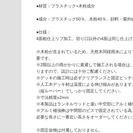
応
●材質：プラスチック+木粉成分
D
し
E
て
●成分：プラスチック50％、木粉40％、顔料・紫外
1
い
2
な
●仕様：
5
い
4面粗仕上リブ加工。切り口以外の4面は同じ仕上げ
3
1
※木粉が含まれているため、天然木同様雨水により
ラ
要です。
ン
※2階以上の雨がかりに素通しで施工される場合は
ネ
りますので、設計には十分ご配慮ください。
ル
※デッキの施工時は必ずクリアランスと固定ピッチ
ウ
※人工木デッキ材は温度による伸び縮みがあります。躯
ッ
（縦ルーバー）でしっかり固定してください。
ド
※寸法精度±2mm
A
※本製品はランネルウッドと違い中空部にアルミ補
S
※アルミ補強棒は中間部のビスで固定されている為
ブ
必要な長さに一番近い長さをオーダーしてください
ラ
ウ
※固定金物は付属しておりません。
ン