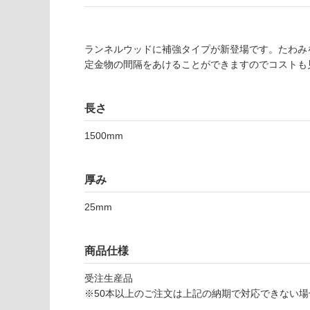
注
適
意
し
が
て
必
ランネルウッドに補強タイプが新登場です。たわみ
い
要
定金物の間隔をあけることができますのでコストも
な
※
い
商
屋内壁・屋外
品
長さ
壁・浴室壁
仕
1500mm
様
使用可
欄
能
を
厚み
ご
使用可
確
25mm
能
認
(寒冷地
く
以外)
だ
商品仕様
さ
使用不
い
受注生産品
可
※50本以上のご注文は上記の納期で対応できない
対