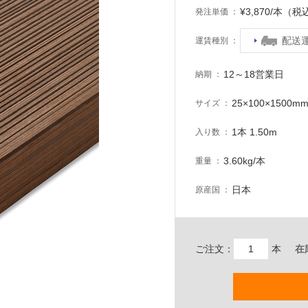
¥3,870/本（税
発注単価
配送
運賃種別
12～18営業日
納期
25×100×1500m
サイズ
1本 1.50m
入り数
3.60kg/本
重量
日本
原産国
ご注文：
本
在