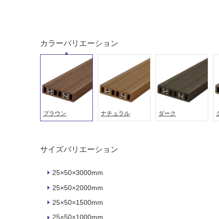
カラーバリエーション
ブラウン
ナチュラル
ダーク
タイル
フローリ
サイズバリエーション
ング
25×50×3000mm
屋内床・
25×50×2000mm
屋外床・
土足・遮
浴室床・
25×50×1500mm
音・床暖
駐車場
25×50×1000mm