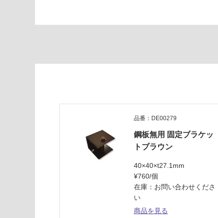
1.
5
2
5
×
1
0
0
要確認
品番：DE00279
運
鋼板無用 固定ブラケッ
賃
トブラウン
合
計
40×40×t27.1mm
:
¥760/個
¥0/
在庫：お問い合わせくださ
本
い
商品を見る