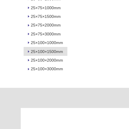
対
非
25×75×1000mm
応
常
25×75×1500mm
し
に
て
25×75×2000mm
適
い
し
25×75×3000mm
る
て
25×100×1000mm
い
対
る
25×100×1500mm
応
し
25×100×2000mm
適
て
し
25×100×3000mm
い
て
る
い
が
る
制
が
限
注
あ
意
り
が
の
必
為
要