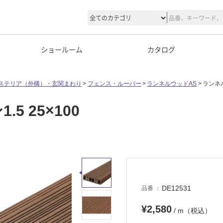
ショールーム
カタログ
ステリア（外構）・玄関まわり
フェンス・ルーバー
ランネルウッドAS
ランネル
 25×100
DE12531
品番
¥2,580
/ m（税込）