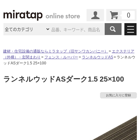
カート
マイページ
商品カテゴリ
建材・住宅設備の通販ならミラタップ（旧サンワカンパニー）
エクステリア
（外構）・玄関まわり
フェンス・ルーバー
ランネルウッドAS
ランネルウ
施工事例
洗面所・水回り
タイル
ッドASダーク1.5 25×100
ショールーム
施工事例
法人案件納入事例
ランネルウッドASダーク1.5 25×100
キッチン
浴室（風呂・
バスルー
ム）・
トイレ
ショールームの
ご案内
東京
ショールーム
ミラタップ
のあるくらし
お客様訪問
インタビュー
ドア（扉）・
建具・玄関
お気に入りに登録
サポート
扉
エクステリア
（外構）
大阪
ショールーム
仙台
ショールーム
店舗・施設事例
その他サービス
ご利用ガイド
初めての方へ
ウッドデッキ
フローリング・
床材
名古屋
ショールーム
京都
ショールーム
ミラタップと
創る家
工事会社紹介
Coziコンシ
よくある質問
お問い合わせ
ASOLIE
ェルジュ
収納
インテリア・
家具
福岡
ショールーム
札幌スマート
ショールー