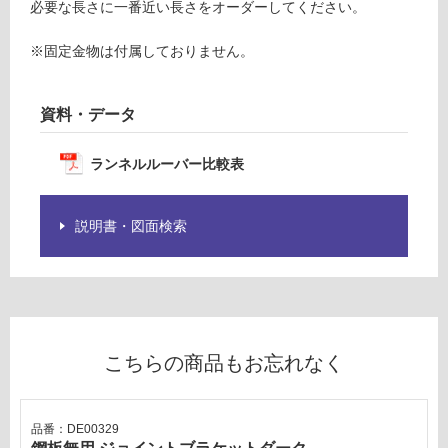
意
必要な長さに一番近い長さをオーダーしてください。
0
が
0
必
※固定金物は付属しておりません。
要
要確認
※
資料・データ
商
運
品
賃
仕
ランネルルーバー比較表
合
様
計
欄
:
を
説明書・図面検索
¥0/
ご
本
確
認
く
だ
さ
こちらの商品もお忘れなく
い
対
品番：DE00329
応