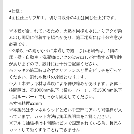
対
5
応
●仕様：
1
し
4面粗仕上リブ加工。切り口以外の4面は同じ仕上げです。
ラ
て
ン
い
※木粉が含まれているため、天然木同様雨水によりアクが染
ネ
る
み出し周辺に付着する場合があり、施工場所には十分注意が
ル
対
必要です。
ウ
応
※2階以上の雨がかりに素通しで施工される場合は、1階の
ッ
し
床・壁・自動車・洗濯物にアクの染み出しが付着する可能性
ド
て
がありますので、設計には十分ご配慮ください。
A
い
※デッキの施工時は必ずクリアランスと固定ピッチを守って
S
る
ください。割れや反りの原因となります。
ダ
が
※人工木デッキ材は温度による伸び縮みがあります。躯体・
ー
制
柱間隔は、芯1000mm以下（横ルーバー）、芯1500mm以下
ク
限
（縦ルーバー）でしっかり固定してください。
1.
あ
※寸法精度±2mm
5
り
※本製品はランネルウッドと違い中空部にアルミ補強棒が入
2
の
っています。カット方法は施工説明書をご覧ください。
5
為
※アルミ補強棒は中間部のビスで固定されている為、長尺を
×
注
カットして短くすることはできません。
1