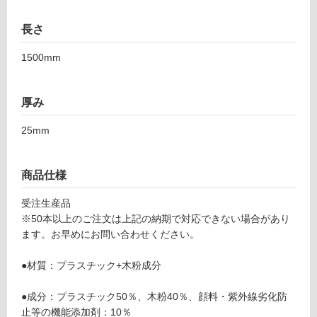
可
長さ
1500mm
フ
ロ
厚み
25mm
ー
リ
商品仕様
ン
受注生産品
※50本以上のご注文は上記の納期で対応できない場合があり
ます。お早めにお問い合わせください。
グ
D
●材質：プラスチック+木粉成分
E
土足・遮
1
音・床暖
●成分：プラスチック50％、木粉40％、顔料・紫外線劣化防
2
止等の機能添加剤：10％
5