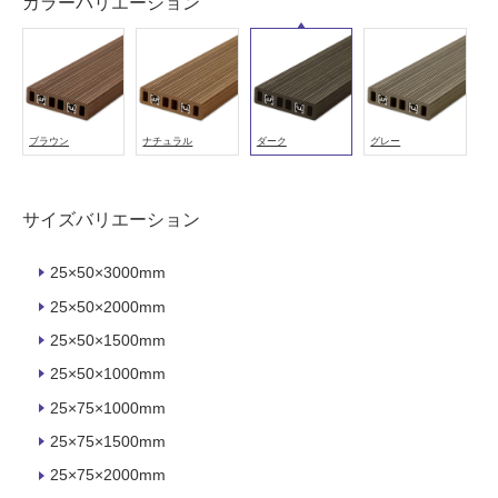
注
カラーバリエーション
意
が
必
要
適
ブラウン
ナチュラル
ダーク
グレー
し
て
い
サイズバリエーション
な
い
25×50×3000mm
25×50×2000mm
屋
25×50×1500mm
内
壁・
25×50×1000mm
屋
25×75×1000mm
外
25×75×1500mm
壁・
25×75×2000mm
浴