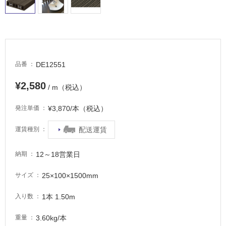
タ
DE12551
品番
イ
¥2,580
/ m（税込）
ル
¥3,870/本（税込）
発注単価
屋
配送運賃
運賃種別
内
12～18営業日
納期
床・
屋
25×100×1500mm
サイズ
外
床・
1本 1.50m
入り数
浴
3.60kg/本
重量
室