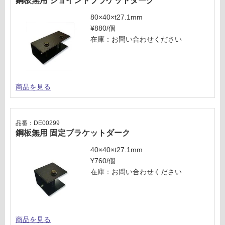
鋼板無用 ジョイントブラケットダーク
し
て
80×40×t27.1mm
い
¥880/個
な
在庫：お問い合わせください
い
商品を見る
品番：DE00299
鋼板無用 固定ブラケットダーク
40×40×t27.1mm
¥760/個
在庫：お問い合わせください
商品を見る