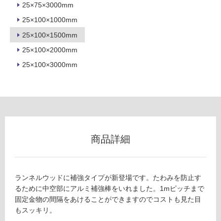
25×75×3000mm
室
25×100×1000mm
壁
25×100×1500mm
使
用
25×100×2000mm
可
25×100×3000mm
能
使
用
可
能
(寒
商品詳細
冷
地
以
外)
ランネルウッドに補強タイプが新登場です。たわみを防止す
るために中空部にアルミ補強棒をいれました。1mピッチまで
使
固定金物の間隔をあけることができますのでコストも見た目
用
もスッキリ。
不