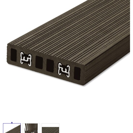
ム
修理お問い合わせ
クレーム公開
自分らしい家づくり
最高のリノベ会社が
みつ
照明
ペット用品
横浜スマート
ショールー
SUVACO
かる
リノベりす
ム
ウェルビーみのお
HDC
説明書・図面検索
水まわり
3年保証
BOX
内装用建材
パネル・壁材
お役立ち情報
住まいの
スタイリング
ロートアイアン
天然石・石材
アイデア
ミラタップ
チャンネル
メンテナンス・
施工材
新商品
オンライン相談