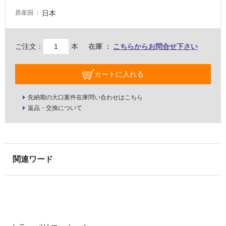
床・
日本
原産国
駐
車
ご注文：
本
在庫
こちらからお問合せ下さい
場
非
カートに入れる
常
に
先納期の大口案件在庫問い合わせはこちら
適
返品・交換について
し
て
い
る
適
し
て
い
る
が