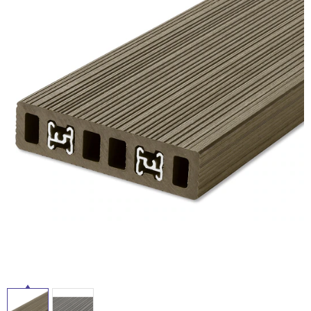
ム
修理お問い合わせ
クレーム公開
自分らしい家づくり
最高のリノベ会社が
みつ
照明
ペット用品
横浜スマート
ショールー
SUVACO
かる
リノベりす
ム
ウェルビーみのお
HDC
説明書・図面検索
水まわり
3年保証
BOX
内装用建材
パネル・壁材
お役立ち情報
住まいの
スタイリング
ロートアイアン
天然石・石材
アイデア
ミラタップ
チャンネル
メンテナンス・
施工材
新商品
オンライン相談