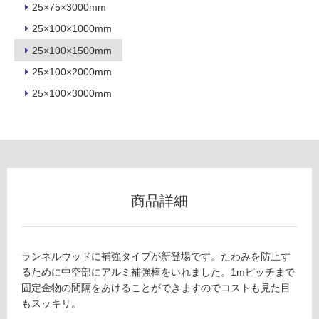
25×75×3000mm
室
25×100×1000mm
壁
25×100×1500mm
使
用
25×100×2000mm
可
25×100×3000mm
能
使
用
可
能
(寒
商品詳細
冷
地
以
外)
ランネルウッドに補強タイプが新登場です。たわみを防止す
るために中空部にアルミ補強棒をいれました。1mピッチまで
使
固定金物の間隔をあけることができますのでコストも見た目
用
もスッキリ。
不