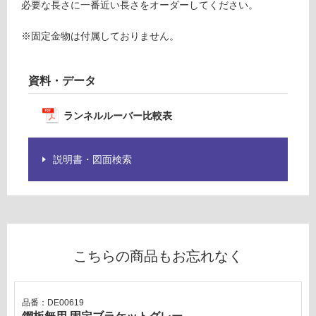
意
必要な長さに一番近い長さをオーダーしてください。
0
が
0
必
※固定金物は付属しておりません。
要
要確認
※
資料・データ
商
運
品
賃
仕
ランネルルーバー比較表
合
様
計
欄
:
を
説明書・図面検索
¥0/
ご
本
確
認
く
だ
さ
こちらの商品もお忘れなく
い
対
品番：DE00619
応