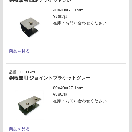
鋼板無用 固定ブラケットグレー
し
て
40×40×t27.1mm
い
¥760/個
な
在庫：お問い合わせください
い
商品を見る
品番：DE00629
鋼板無用 ジョイントブラケットグレー
80×40×t27.1mm
¥880/個
在庫：お問い合わせください
商品を見る