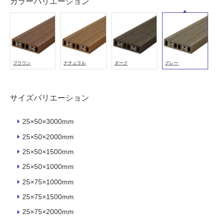
注
カラーバリエーション
意
が
必
要
適
ブラウン
ナチュラル
ダーク
グレー
し
て
い
サイズバリエーション
な
い
25×50×3000mm
25×50×2000mm
屋
25×50×1500mm
内
壁・
25×50×1000mm
屋
25×75×1000mm
外
25×75×1500mm
壁・
25×75×2000mm
浴