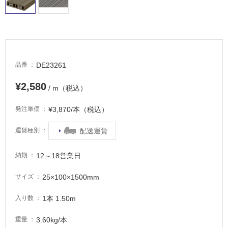
タ
DE23261
品番
イ
¥2,580
/ m（税込）
ル
¥3,870/本（税込）
発注単価
屋
配送運賃
運賃種別
内
12～18営業日
納期
床・
屋
25×100×1500mm
サイズ
外
床・
1本 1.50m
入り数
浴
3.60kg/本
重量
室