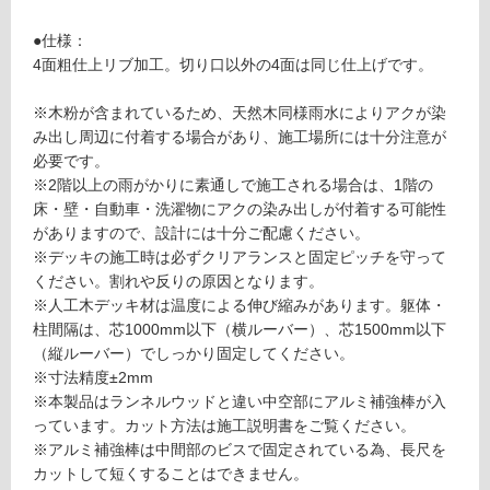
対
6
応
●仕様：
1
し
4面粗仕上リブ加工。切り口以外の4面は同じ仕上げです。
ラ
て
ン
い
※木粉が含まれているため、天然木同様雨水によりアクが染
ネ
る
み出し周辺に付着する場合があり、施工場所には十分注意が
ル
対
必要です。
ウ
応
※2階以上の雨がかりに素通しで施工される場合は、1階の
ッ
し
床・壁・自動車・洗濯物にアクの染み出しが付着する可能性
ド
て
がありますので、設計には十分ご配慮ください。
A
い
※デッキの施工時は必ずクリアランスと固定ピッチを守って
S
る
ください。割れや反りの原因となります。
グ
が
※人工木デッキ材は温度による伸び縮みがあります。躯体・
レ
制
柱間隔は、芯1000mm以下（横ルーバー）、芯1500mm以下
ー
限
（縦ルーバー）でしっかり固定してください。
1.
あ
※寸法精度±2mm
5
り
※本製品はランネルウッドと違い中空部にアルミ補強棒が入
2
の
っています。カット方法は施工説明書をご覧ください。
5
為
※アルミ補強棒は中間部のビスで固定されている為、長尺を
×
注
カットして短くすることはできません。
1