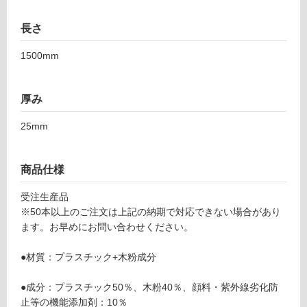
可
長さ
1500mm
フ
ロ
厚み
25mm
ー
リ
商品仕様
ン
受注生産品
※50本以上のご注文は上記の納期で対応できない場合があり
ます。お早めにお問い合わせください。
グ
D
●材質：プラスチック+木粉成分
E
土足・遮
2
音・床暖
●成分：プラスチック50％、木粉40％、顔料・紫外線劣化防
3
止等の機能添加剤：10％
2