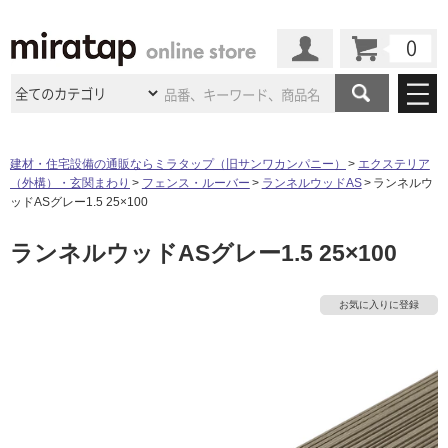
カート
マイページ
商品カテゴリ
建材・住宅設備の通販ならミラタップ（旧サンワカンパニー）
エクステリア
（外構）・玄関まわり
フェンス・ルーバー
ランネルウッドAS
ランネルウ
施工事例
洗面所・水回り
タイル
ッドASグレー1.5 25×100
ショールーム
施工事例
法人案件納入事例
ランネルウッドASグレー1.5 25×100
キッチン
浴室（風呂・
バスルー
ム）・
トイレ
ショールームの
ご案内
東京
ショールーム
ミラタップ
のあるくらし
お客様訪問
インタビュー
ドア（扉）・
建具・玄関
お気に入りに登録
サポート
扉
エクステリア
（外構）
大阪
ショールーム
仙台
ショールーム
店舗・施設事例
その他サービス
ご利用ガイド
初めての方へ
ウッドデッキ
フローリング・
床材
名古屋
ショールーム
京都
ショールーム
ミラタップと
創る家
工事会社紹介
Coziコンシ
よくある質問
お問い合わせ
ASOLIE
ェルジュ
収納
インテリア・
家具
福岡
ショールーム
札幌スマート
ショールー