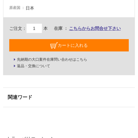
床・
日本
原産国
駐
車
ご注文：
本
在庫
こちらからお問合せ下さい
場
非
カートに入れる
常
に
先納期の大口案件在庫問い合わせはこちら
適
返品・交換について
し
て
い
る
適
し
て
い
る
が