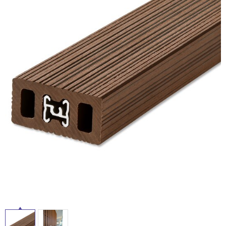
ム
修理お問い合わせ
クレーム公開
自分らしい家づくり
最高のリノベ会社が
みつ
照明
ペット用品
横浜スマート
ショールー
SUVACO
かる
リノベりす
ム
ウェルビーみのお
HDC
説明書・図面検索
水まわり
3年保証
BOX
内装用建材
パネル・壁材
お役立ち情報
住まいの
スタイリング
ロートアイアン
天然石・石材
アイデア
ミラタップ
チャンネル
メンテナンス・
施工材
新商品
オンライン相談