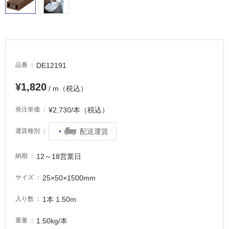
タ
DE12191
品番
イ
¥1,820
/ m（税込）
ル
¥2,730/本（税込）
発注単価
屋
配送運賃
運賃種別
内
12～18営業日
納期
床・
屋
25×50×1500mm
サイズ
外
床・
1本 1.50m
入り数
浴
1.50kg/本
重量
室