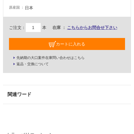
床・
日本
原産国
駐
車
ご注文：
本
在庫
こちらからお問合せ下さい
場
非
カートに入れる
常
に
先納期の大口案件在庫問い合わせはこちら
適
返品・交換について
し
て
い
る
適
し
て
い
る
が