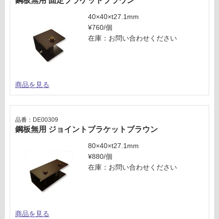
鋼板無用 固定ブラケットブラウン
し
て
40×40×t27.1mm
い
¥760/個
な
在庫：お問い合わせください
い
商品を見る
品番：DE00309
鋼板無用 ジョイントブラケットブラウン
80×40×t27.1mm
¥880/個
在庫：お問い合わせください
商品を見る