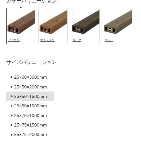
注
カラーバリエーション
意
が
必
要
適
ブラウン
ナチュラル
ダーク
グレー
し
て
い
サイズバリエーション
な
い
25×50×3000mm
25×50×2000mm
屋
25×50×1500mm
内
壁・
25×50×1000mm
屋
25×75×1000mm
外
25×75×1500mm
壁・
25×75×2000mm
浴