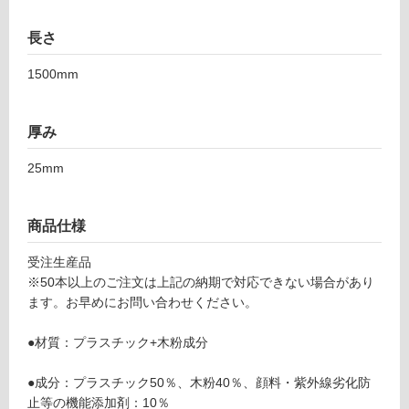
可
長さ
1500mm
フ
ロ
厚み
25mm
ー
リ
商品仕様
ン
受注生産品
※50本以上のご注文は上記の納期で対応できない場合があり
ます。お早めにお問い合わせください。
グ
●材質：プラスチック+木粉成分
土足・遮
D
音・床暖
●成分：プラスチック50％、木粉40％、顔料・紫外線劣化防
E
止等の機能添加剤：10％