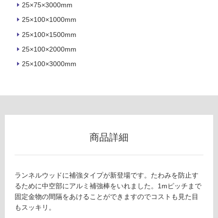
25×75×3000mm
室
25×100×1000mm
壁
25×100×1500mm
使
用
25×100×2000mm
可
25×100×3000mm
能
使
用
可
能
(寒
商品詳細
冷
地
以
外)
ランネルウッドに補強タイプが新登場です。たわみを防止す
るために中空部にアルミ補強棒をいれました。1mピッチまで
使
固定金物の間隔をあけることができますのでコストも見た目
用
もスッキリ。
不