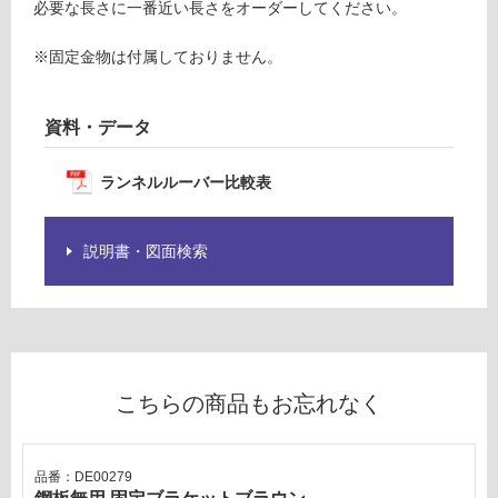
意
必要な長さに一番近い長さをオーダーしてください。
要確認
が
必
※固定金物は付属しておりません。
要
運
※
賃
資料・データ
商
合
品
計
仕
:
ランネルルーバー比較表
様
¥0/
欄
本
を
説明書・図面検索
ご
確
認
く
だ
さ
こちらの商品もお忘れなく
い
対
品番：DE00279
応