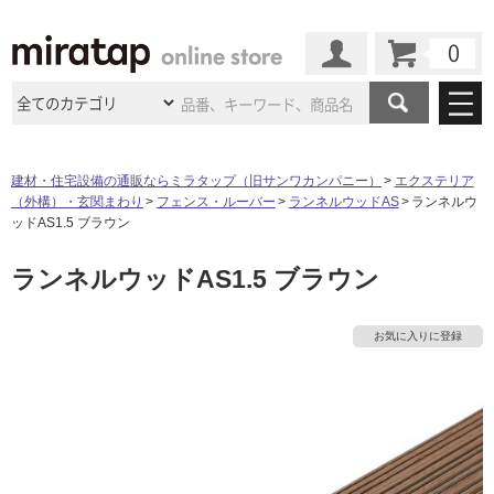
カート
マイページ
商品カテゴリ
建材・住宅設備の通販ならミラタップ（旧サンワカンパニー）
エクステリア
（外構）・玄関まわり
フェンス・ルーバー
ランネルウッドAS
ランネルウ
施工事例
洗面所・水回り
タイル
ッドAS1.5 ブラウン
ショールーム
施工事例
法人案件納入事例
ランネルウッドAS1.5 ブラウン
キッチン
浴室（風呂・
バスルー
ム）・
トイレ
ショールームの
ご案内
東京
ショールーム
ミラタップ
のあるくらし
お客様訪問
インタビュー
ドア（扉）・
建具・玄関
お気に入りに登録
サポート
扉
エクステリア
（外構）
大阪
ショールーム
仙台
ショールーム
店舗・施設事例
その他サービス
ご利用ガイド
初めての方へ
ウッドデッキ
フローリング・
床材
名古屋
ショールーム
京都
ショールーム
ミラタップと
創る家
工事会社紹介
Coziコンシ
よくある質問
お問い合わせ
ASOLIE
ェルジュ
収納
インテリア・
家具
福岡
ショールーム
札幌スマート
ショールー