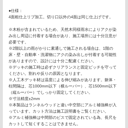
対
1
応
2
●仕様：
し
1
4面粗仕上リブ加工。切り口以外の4面は同じ仕上げです。
て
9
い
1
※木粉が含まれているため、天然木同様雨水によりアクが染
る
ラ
み出し周辺に付着する場合があり、施工場所には十分注意が
ン
対
必要です。
ネ
応
※2階以上の雨がかりに素通しで施工される場合は、1階の
ル
し
床・壁・自動車・洗濯物にアクの染み出しが付着する可能性
ウ
て
がありますので、設計には十分ご配慮ください。
ッ
い
※デッキの施工時は必ずクリアランスと固定ピッチを守って
ド
る
ください。割れや反りの原因となります。
A
が
※人工木デッキ材は温度による伸び縮みがあります。躯体・
S
制
柱間隔は、芯1000mm以下（横ルーバー）、芯1500mm以下
1.
限
（縦ルーバー）でしっかり固定してください。
5
あ
※寸法精度±2mm
ブ
り
※本製品はランネルウッドと違い中空部にアルミ補強棒が入
ラ
の
っています。カット方法は施工説明書をご覧ください。
ウ
為
※アルミ補強棒は中間部のビスで固定されている為、長尺を
ン
注
カットして短くすることはできません。