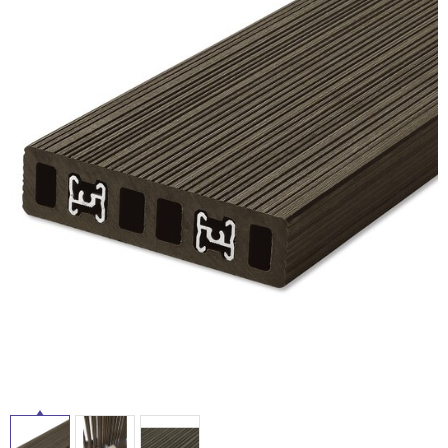
ム
修理お問い合わせ
クレーム公開
自分らしい家づくり
最高のリノベ会社が
みつ
照明
ペット用品
横浜スマート
ショールー
SUVACO
かる
リノベりす
ム
ウェルビーみのお
HDC
説明書・図面検索
水まわり
3年保証
BOX
内装用建材
パネル・壁材
お役立ち情報
住まいの
スタイリング
ロートアイアン
天然石・石材
アイデア
ミラタップ
チャンネル
メンテナンス・
施工材
新商品
オンライン相談