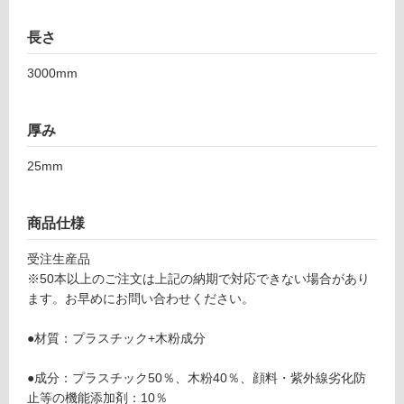
可
長さ
3000mm
フ
ロ
厚み
25mm
ー
リ
商品仕様
ン
受注生産品
※50本以上のご注文は上記の納期で対応できない場合があり
ます。お早めにお問い合わせください。
グ
D
●材質：プラスチック+木粉成分
E
土足・遮
1
音・床暖
●成分：プラスチック50％、木粉40％、顔料・紫外線劣化防
2
止等の機能添加剤：10％
6