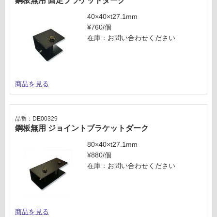
鋼板無用 固定ブラケットダーク
し
て
40×40×t27.1mm
い
¥760/個
な
在庫：お問い合わせください
い
商品を見る
品番：DE00329
鋼板無用 ジョイントブラケットダーク
80×40×t27.1mm
¥880/個
在庫：お問い合わせください
商品を見る