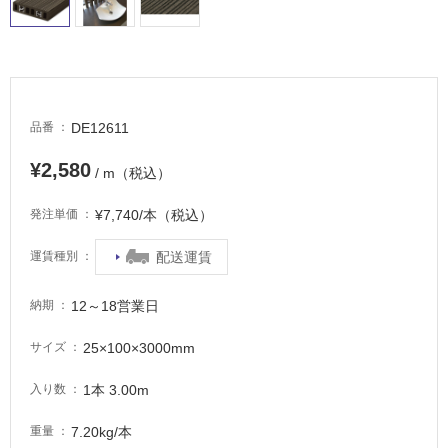
タ
DE12611
品番
イ
¥2,580
/ m（税込）
ル
¥7,740/本（税込）
発注単価
屋
配送運賃
運賃種別
内
12～18営業日
納期
床・
屋
25×100×3000mm
サイズ
外
床・
1本 3.00m
入り数
浴
7.20kg/本
重量
室