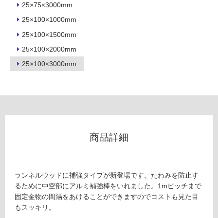
25×75×3000mm
室
25×100×1000mm
壁
25×100×1500mm
使
用
25×100×2000mm
可
25×100×3000mm
能
使
用
可
能
(寒
商品詳細
冷
地
以
外)
ランネルウッドに補強タイプが新登場です。たわみを防止す
るために中空部にアルミ補強棒をいれました。1mピッチまで
使
固定金物の間隔をあけることができますのでコストも見た目
用
もスッキリ。
不