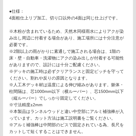
対
1
応
●仕様：
1
し
4面粗仕上リブ加工。切り口以外の4面は同じ仕上げです。
ラ
て
ン
い
※木粉が含まれているため、天然木同様雨水によりアクが染
ネ
る
み出し周辺に付着する場合があり、施工場所には十分注意が
ル
対
必要です。
ウ
応
※2階以上の雨がかりに素通しで施工される場合は、1階の
ッ
し
床・壁・自動車・洗濯物にアクの染み出しが付着する可能性
ド
て
がありますので、設計には十分ご配慮ください。
A
い
※デッキの施工時は必ずクリアランスと固定ピッチを守って
S
る
ください。割れや反りの原因となります。
ダ
が
※人工木デッキ材は温度による伸び縮みがあります。躯体・
ー
制
柱間隔は、芯1000mm以下（横ルーバー）、芯1500mm以下
ク
限
（縦ルーバー）でしっかり固定してください。
3.
あ
※寸法精度±2mm
0
り
※本製品はランネルウッドと違い中空部にアルミ補強棒が入
2
の
っています。カット方法は施工説明書をご覧ください。
5
為
※アルミ補強棒は中間部のビスで固定されている為、長尺を
×
注
カットして短くすることはできません。
1