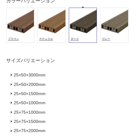
注
カラーバリエーション
意
が
必
要
適
ブラウン
ナチュラル
ダーク
グレー
し
て
い
サイズバリエーション
な
い
25×50×3000mm
25×50×2000mm
屋
25×50×1500mm
内
壁・
25×50×1000mm
屋
25×75×1000mm
外
25×75×1500mm
壁・
25×75×2000mm
浴