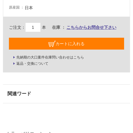
床・
日本
原産国
駐
車
ご注文：
本
在庫
こちらからお問合せ下さい
場
非
カートに入れる
常
に
先納期の大口案件在庫問い合わせはこちら
適
返品・交換について
し
て
い
る
適
し
て
い
る
が