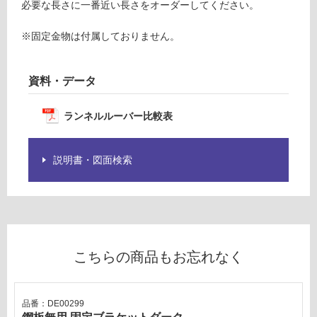
意
必要な長さに一番近い長さをオーダーしてください。
0
が
0
必
※固定金物は付属しておりません。
要
要確認
※
資料・データ
商
運
品
賃
仕
ランネルルーバー比較表
合
様
計
欄
:
を
説明書・図面検索
¥0/
ご
本
確
認
く
だ
さ
こちらの商品もお忘れなく
い
対
品番：DE00299
応