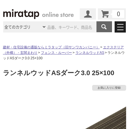
カート
マイページ
商品カテゴリ
建材・住宅設備の通販ならミラタップ（旧サンワカンパニー）
エクステリア
（外構）・玄関まわり
フェンス・ルーバー
ランネルウッドAS
ランネルウ
施工事例
洗面所・水回り
タイル
ッドASダーク3.0 25×100
ショールーム
施工事例
法人案件納入事例
ランネルウッドASダーク3.0 25×100
キッチン
浴室（風呂・
バスルー
ム）・
トイレ
ショールームの
ご案内
東京
ショールーム
ミラタップ
のあるくらし
お客様訪問
インタビュー
ドア（扉）・
建具・玄関
お気に入りに登録
サポート
扉
エクステリア
（外構）
大阪
ショールーム
仙台
ショールーム
店舗・施設事例
その他サービス
ご利用ガイド
初めての方へ
ウッドデッキ
フローリング・
床材
名古屋
ショールーム
京都
ショールーム
ミラタップと
創る家
工事会社紹介
Coziコンシ
よくある質問
お問い合わせ
ASOLIE
ェルジュ
収納
インテリア・
家具
福岡
ショールーム
札幌スマート
ショールー