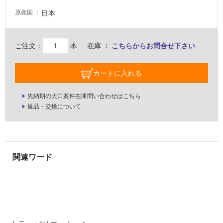
床・
日本
原産国
駐
車
ご注文：
本
在庫
こちらからお問合せ下さい
場
非
カートに入れる
常
に
先納期の大口案件在庫問い合わせはこちら
適
返品・交換について
し
て
い
る
適
し
て
い
る
が