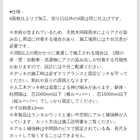
対
4
応
3
●仕様：
し
1
4面粗仕上リブ加工。切り口以外の4面は同じ仕上げです。
て
ラ
い
ン
※木粉が含まれているため、天然木同様雨水によりアクが染
る
ネ
み出し周辺に付着する場合があり、施工場所には十分注意が
ル
対
必要です。
ウ
応
※2階以上の雨がかりに素通しで施工される場合は、1階の
ッ
し
床・壁・自動車・洗濯物にアクの染み出しが付着する可能性
ド
て
がありますので、設計には十分ご配慮ください。
A
い
※デッキの施工時は必ずクリアランスと固定ピッチを守って
S
る
ください。割れや反りの原因となります。
ダ
が
※人工木デッキ材は温度による伸び縮みがあります。躯体・
ー
制
柱間隔は、芯1000mm以下（横ルーバー）、芯1500mm以下
ク
限
（縦ルーバー）でしっかり固定してください。
3.
あ
※寸法精度±2mm
0
り
※本製品はランネルウッドと違い中空部にアルミ補強棒が入
2
の
っています。カット方法は施工説明書をご覧ください。
5
為
※アルミ補強棒は中間部のビスで固定されている為、長尺を
×
注
カットして短くすることはできません。