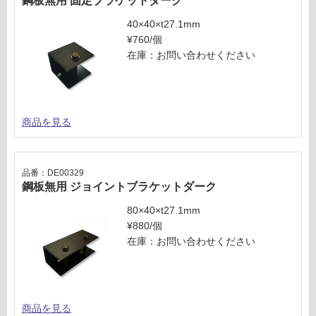
鋼板無用 固定ブラケットダーク
し
て
40×40×t27.1mm
い
¥760/個
な
在庫：お問い合わせください
い
商品を見る
品番：DE00329
鋼板無用 ジョイントブラケットダーク
80×40×t27.1mm
¥880/個
在庫：お問い合わせください
商品を見る