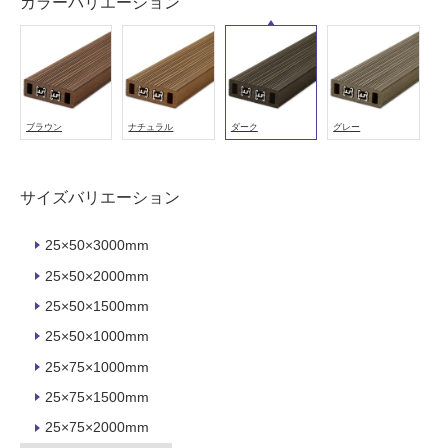
注
カラーバリエーション
意
が
必
要
適
ブラウン
ナチュラル
ダーク
グレー
し
て
い
サイズバリエーション
な
い
25×50×3000mm
25×50×2000mm
屋
25×50×1500mm
内
壁・
25×50×1000mm
屋
25×75×1000mm
外
25×75×1500mm
壁・
25×75×2000mm
浴