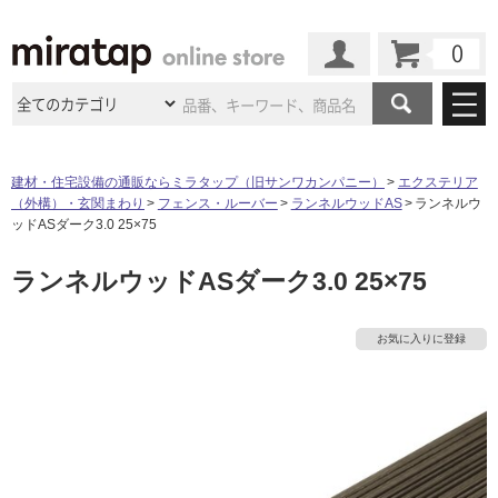
カート
マイページ
商品カテゴリ
建材・住宅設備の通販ならミラタップ（旧サンワカンパニー）
エクステリア
（外構）・玄関まわり
フェンス・ルーバー
ランネルウッドAS
ランネルウ
施工事例
洗面所・水回り
タイル
ッドASダーク3.0 25×75
ショールーム
施工事例
法人案件納入事例
ランネルウッドASダーク3.0 25×75
キッチン
浴室（風呂・
バスルー
ム）・
トイレ
ショールームの
ご案内
東京
ショールーム
ミラタップ
のあるくらし
お客様訪問
インタビュー
ドア（扉）・
建具・玄関
お気に入りに登録
サポート
扉
エクステリア
（外構）
大阪
ショールーム
仙台
ショールーム
店舗・施設事例
その他サービス
ご利用ガイド
初めての方へ
ウッドデッキ
フローリング・
床材
名古屋
ショールーム
京都
ショールーム
ミラタップと
創る家
工事会社紹介
Coziコンシ
よくある質問
お問い合わせ
ASOLIE
ェルジュ
収納
インテリア・
家具
福岡
ショールーム
札幌スマート
ショールー