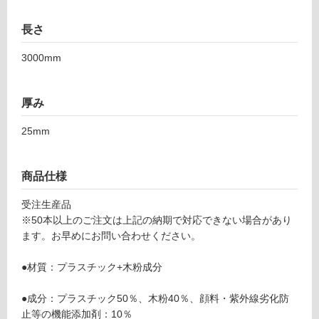
可
長さ
3000mm
フ
ロ
厚み
25mm
ー
リ
商品仕様
ン
受注生産品
※50本以上のご注文は上記の納期で対応できない場合があり
ます。お早めにお問い合わせください。
グ
D
●材質：プラスチック+木粉成分
土足・遮
E
1
音・床暖
●成分：プラスチック50％、木粉40％、顔料・紫外線劣化防
2
止等の機能添加剤：10％