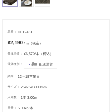
タ
DE12431
品番
イ
¥2,190
/ m（税込）
ル
¥6,570/本（税込）
発注単価
屋
配送運賃
運賃種別
内
12～18営業日
納期
床・
屋
25×75×3000mm
サイズ
外
床・
1本 3.00m
入り数
浴
5.90kg/本
重量
室