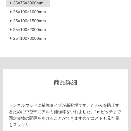
25×75×3000mm
室
25×100×1000mm
壁
25×100×1500mm
使
用
25×100×2000mm
可
25×100×3000mm
能
使
用
可
能
(寒
商品詳細
冷
地
以
外)
ランネルウッドに補強タイプが新登場です。たわみを防止す
るために中空部にアルミ補強棒をいれました。1mピッチまで
使
固定金物の間隔をあけることができますのでコストも見た目
用
もスッキリ。
不