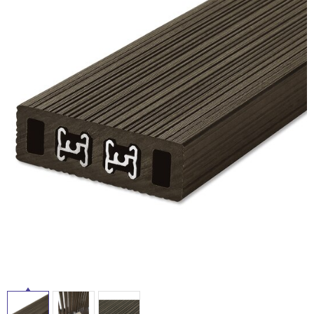
ム
修理お問い合わせ
クレーム公開
自分らしい家づくり
最高のリノベ会社が
みつ
照明
ペット用品
横浜スマート
ショールー
SUVACO
かる
リノベりす
ム
ウェルビーみのお
HDC
説明書・図面検索
水まわり
3年保証
BOX
内装用建材
パネル・壁材
お役立ち情報
住まいの
スタイリング
ロートアイアン
天然石・石材
アイデア
ミラタップ
チャンネル
メンテナンス・
施工材
新商品
オンライン相談