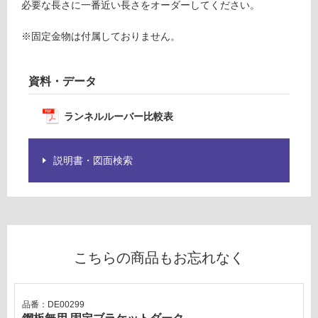
7
意
必要な長さに一番近い長さをオーダーしてください。
5
が
必
※固定金物は付属しておりません。
要確認
要
※
資料・データ
商
運
品
賃
仕
合
ランネルルーバー比較表
様
計
欄
:
を
説明書・図面検索
¥0/
ご
本
確
認
く
だ
さ
こちらの商品もお忘れなく
い
対
品番：DE00299
応