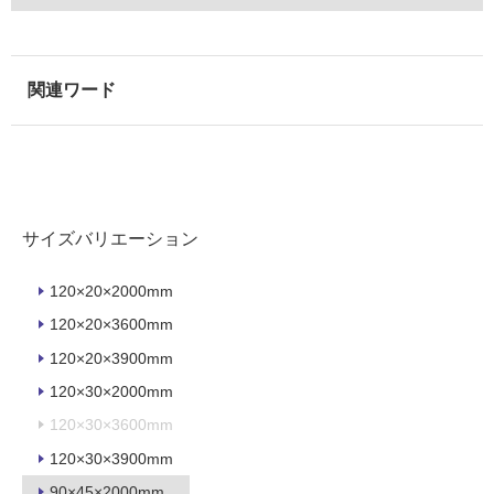
内
壁・
屋
外
壁・
浴
室
壁
サイズバリエーション
使
用
120×20×2000mm
可
120×20×3600mm
能
120×20×3900mm
使
用
120×30×2000mm
可
120×30×3600mm
能
120×30×3900mm
(寒
冷
90×45×2000mm