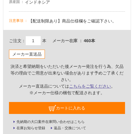
インドネシア
原産国
適
し
て
【配送制限あり】商品仕様欄をご確認下さい。
注意事項
い
る
が
ご注文：
本
メーカー在庫
460本
注
意
メーカー直送品
が
決済と希望納期をいただいた後メーカー発注を行う為、欠品
必
等の理由でご用意が出来ない場合があります予めご了承くだ
要
さい。
適
メーカー直送品については
こちらをご覧ください
。
し
※メーカー仕様の梱包で配送されます。
て
い
カートに入れる
な
い
先納期の大口案件在庫問い合わせはこちら
在庫お知らせ登録
返品・交換について
屋