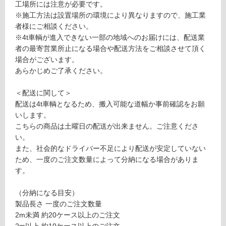
5
制
工場所には注意が必要です。
×
限
※施工方法は設置場所の環境により異なりますので、施工業
2
あ
者様にご相談ください。
0
り
※4t車輌が進入できない一部の地域へのお届けには、配送業
0
の
者の最寄営業所止になる場合や配送方法をご相談させて頂く
0
為
場合がございます。
注
あらかじめご了承ください。
要確認
意
が
＜配送に関して＞
必
配送は4t車輌となるため、搬入可能な道幅か事前確認をお願
運
要
いします。
賃
※
こちらの商品は土曜日の配送が出来ません。ご注意くださ
合
商
い。
計
品
また、社会的なドライバー不足により配送が安定していない
:
仕
ため、一度のご注文数量によって分納になる場合がありま
¥0/
様
す。
本
欄
を
（分納になる目安）
ご
製品長さ 一度のご注文数量
確
2m未満 約20ケース以上のご注文
認
2m以上 約10ケース以上のご注文