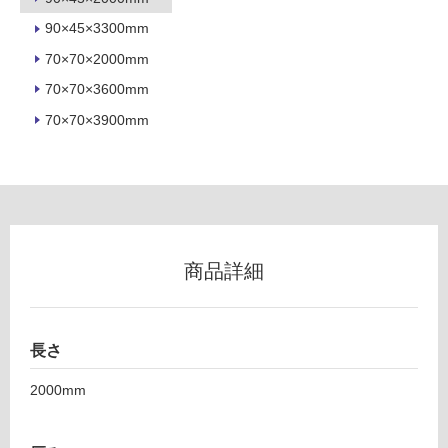
地
90×45×3300mm
以
70×70×2000mm
外)
70×70×3600mm
使
用
70×70×3900mm
不
可
フ
商品詳細
ロ
ー
長さ
2000mm
リ
ン