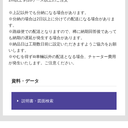
く
だ
※上記以外でも分納になる場合があります。
さ
※分納の場合は2日以上に分けての配送になる場合がありま
い
す。
※路線便での配送となりますので、稀に納期回答後であって
対
も納期の遅延が発生する場合があります。
応
※納品日は工期数日前に設定いただきますようご協力をお願
し
いします。
て
※やむを得ず4t車輛以外の配送となる場合、チャーター費用
い
が発生いたします。ご注意ください。
な
い
資料・データ
説明書・図面検索