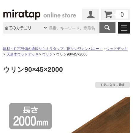
カート
マイページ
商品カテゴリ
建材・住宅設備の通販ならミラタップ（旧サンワカンパニー）
ウッドデッキ
天然木ウッドデッキ
ウリン
ウリン90×45×2000
施工事例
洗面所・水回り
タイル
ウリン90×45×2000
ショールーム
施工事例
法人案件納入事例
キッチン
浴室（風呂・
バスルー
ム）・
トイレ
ショールームの
ご案内
東京
ショールーム
お気に入りに登録
ミラタップ
のあるくらし
お客様訪問
インタビュー
ドア（扉）・
建具・玄関
サポート
扉
エクステリア
（外構）
大阪
ショールーム
仙台
ショールーム
店舗・施設事例
その他サービス
ご利用ガイド
初めての方へ
ウッドデッキ
フローリング・
床材
名古屋
ショールーム
京都
ショールーム
ミラタップと
創る家
工事会社紹介
Coziコンシ
よくある質問
お問い合わせ
ASOLIE
ェルジュ
収納
インテリア・
家具
福岡
ショールーム
札幌スマート
ショールー