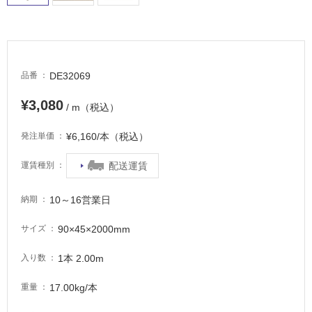
床・
屋
外
床・
DE32069
品番
浴
室
¥3,080
/ m（税込）
床・
¥6,160/本（税込）
発注単価
駐
車
配送運賃
運賃種別
場
非
10～16営業日
納期
常
90×45×2000mm
サイズ
に
適
1本 2.00m
入り数
し
て
17.00kg/本
重量
い
る