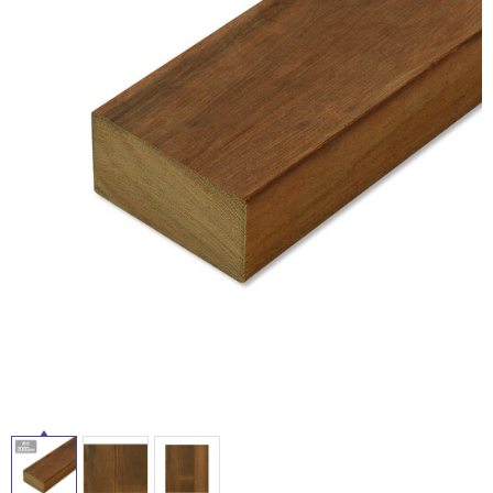
ム
修理お問い合わせ
クレーム公開
自分らしい家づくり
最高のリノベ会社が
みつ
照明
ペット用品
横浜スマート
ショールー
SUVACO
かる
リノベりす
ム
ウェルビーみのお
HDC
説明書・図面検索
水まわり
3年保証
BOX
内装用建材
パネル・壁材
お役立ち情報
住まいの
スタイリング
ロートアイアン
天然石・石材
アイデア
ミラタップ
チャンネル
メンテナンス・
施工材
新商品
オンライン相談
タ
イ
ル
屋
内