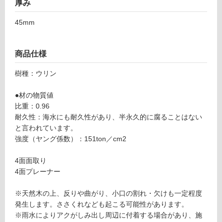
厚み
グ
45mm
土足・遮
商品仕様
音・床暖
D
樹種：ウリン
対
E
応
3
●材の物質値
し
2
比重：0.96
て
0
耐久性：海水にも耐久性があり、半永久的に腐ることはない
い
6
と言われています。
る
9
強度（ヤング係数）：151ton／cm2
ウ
対
リ
応
4面面取り
ン
し
4面プレーナー
9
て
0
い
※天然木の上、反りや曲がり、小口の割れ・欠けも一定程度
×
る
発生します。ささくれなども起こる可能性があります。
4
が
※雨水によりアクがしみ出し周辺に付着する場合があり、施