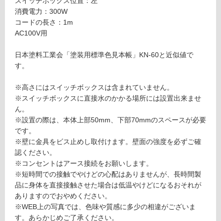
スイッチボックス位置：左
る
ウ
消費電力：300W
ォ
対
コードの長さ：1m
ー
応
AC100V用
マ
し
ー
て
日本塗料工業会「塗装用標準色見本帳」KN-60と近似値で
グ
い
す。
レ
る
ー
が
※高さにはスイッチボックスは含まれていません。
左
制
※スイッチボックスに直接水のかかる場所には設置出来ませ
ス
限
ん。
イ
あ
※設置の際は、本体上部50mm、下部70mmのスペースが必要
ッ
り
です。
チ
の
※壁に金具をビス止めし取付けます。壁面の強度を必ずご確
T
為
認ください。
S
注
※コンセントはアース接続をお願いします。
N
意
※短時間での接触でやけどの心配はありませんが、長時間製
E
が
品に身体を直接接触させた場合は低温やけどになるおそれが
0
必
ありますのでおやめください。
3
要
※WEB上の写真では、色味や質感に多少の相違がございま
0
※
す。あらかじめご了承ください。