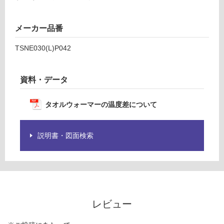
商
運賃表
品
U
仕
メーカー品番
様
欄
TSNE030(L)P042
運
を
賃
ご
合
資料・データ
確
計
認
:
く
タオルウォーマーの温度差について
¥5,
だ
04
さ
0/
い
説明書・図面検索
台
対
応
し
て
い
レビュー
な
い