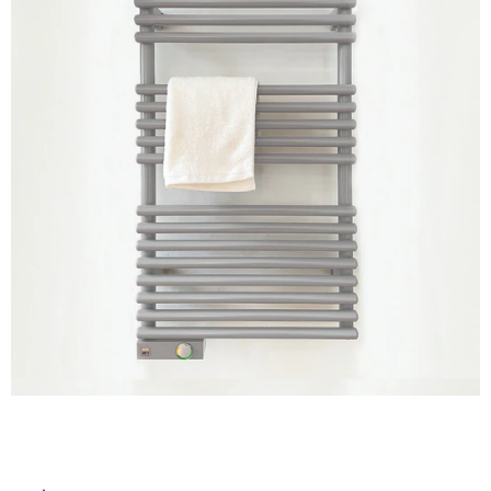
ム
修理お問い合わせ
クレーム公開
自分らしい家づくり
最高のリノベ会社が
みつ
照明
ペット用品
横浜スマート
ショールー
イ
SUVACO
かる
リノベりす
ム
ウェルビーみのお
HDC
説明書・図面検索
水まわり
3年保証
BOX
内装用建材
パネル・壁材
ル
お役立ち情報
住まいの
スタイリング
ロートアイアン
天然石・石材
アイデア
屋
内
ミラタップ
チャンネル
メンテナンス・
施工材
新商品
オンライン相談
床・
屋
外
床・
浴
室
床・
駐
車
場