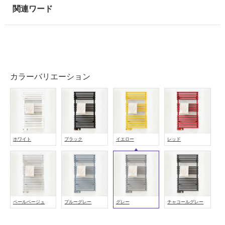
可
能
使
用
可
能
カラーバリエーション
(寒
冷
地
以
外)
使
ホワイト
ブラック
イエロー
レッド
用
不
可
ペールベージュ
ブルーグレー
グレー
チャコールグレー
フ