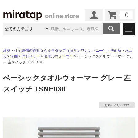
カート
マイページ
商品カテゴリ
建材・住宅設備の通販ならミラタップ（旧サンワカンパニー）
洗面所・水回
り
洗面アクセサリー
タオルウォーマー
ベーシックタオルウォーマー グレ
施工事例
洗面所・水回り
タイル
ー 左スイッチ TSNE030
ショールーム
施工事例
法人案件納入事例
ベーシックタオルウォーマー グレー 左
キッチン
浴室（風呂・
バスルー
ム）・
トイレ
ショールームの
ご案内
東京
ショールーム
スイッチ TSNE030
ミラタップ
のあるくらし
お客様訪問
インタビュー
ドア（扉）・
建具・玄関
サポート
扉
エクステリア
（外構）
大阪
ショールーム
仙台
ショールーム
店舗・施設事例
お気に入りに登録
その他サービス
ご利用ガイド
初めての方へ
ウッドデッキ
フローリング・
床材
名古屋
ショールーム
京都
ショールーム
ミラタップと
創る家
工事会社紹介
Coziコンシ
よくある質問
お問い合わせ
ASOLIE
ェルジュ
収納
インテリア・
家具
福岡
ショールーム
札幌スマート
ショールー
タ