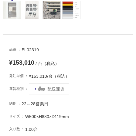
非
常
に
適
し
て
い
EL02319
品番
る
¥153,010
適
/ 台（税込）
し
¥153,010/台（税込）
て
発注単価
い
配送運賃
運賃種別
る
が
注
22～28営業日
納期
意
が
W500×H880×D119mm
サイズ
必
1.00台
入り数
要