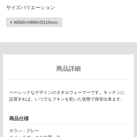
サイズバリエーション
ロ
W500×H880×D119mm
ー
リ
E
L
0
ン
2
3
商品詳細
グ
1
9
土足・遮
ベ
ベーシックなデザインのタオルウォーマーです。キッチンに
ー
音・床暖
設置すれば、いつでもフキンを乾いた状態で保管出来ます。
シ
対
ッ
応
ク
し
商品仕様
タ
て
オ
カラ―：グレー
い
ル