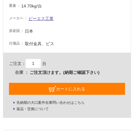
適
14.70kg/台
重量
し
て
ピーエス工業
メーカー
い
な
日本
原産国
い
取付金具、ビス
付属品
屋
内
ご注文：
台
壁・
在庫
ご注文頂けます。(納期ご確認下さい)
屋
外
カートに入れる
壁・
浴
先納期の大口案件在庫問い合わせはこちら
室
返品・交換について
壁
使
用