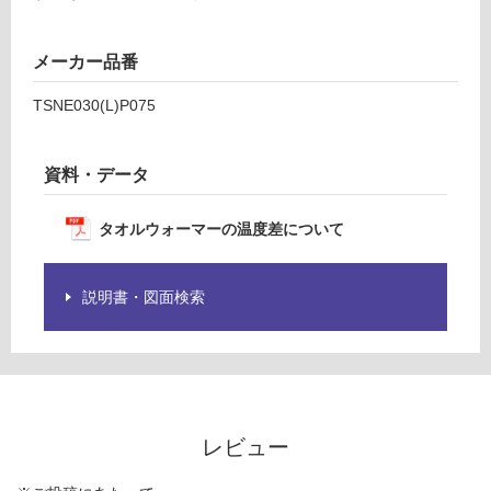
商
0
品
仕
メーカー品番
運賃表
様
U
欄
TSNE030(L)P075
を
運
ご
賃
資料・データ
確
合
認
計
く
タオルウォーマーの温度差について
:
だ
¥5,
さ
04
い
説明書・図面検索
0/
対
台
応
し
て
い
レビュー
な
い