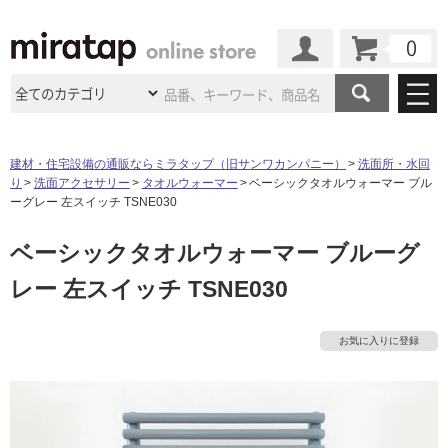
カート
マイページ
商品カテゴリ
建材・住宅設備の通販ならミラタップ（旧サンワカンパニー）
洗面所・水回
り
洗面アクセサリー
タオルウォーマー
ベーシックタオルウォーマー ブル
施工事例
洗面所・水回り
タイル
ーグレー 左スイッチ TSNE030
ショールーム
施工事例
法人案件納入事例
ベーシックタオルウォーマー ブルーグ
キッチン
浴室（風呂・
バスルー
ム）・
トイレ
ショールームの
ご案内
東京
ショールーム
レー 左スイッチ TSNE030
ミラタップ
のあるくらし
お客様訪問
インタビュー
ドア（扉）・
建具・玄関
サポート
扉
エクステリア
（外構）
大阪
ショールーム
仙台
ショールーム
店舗・施設事例
お気に入りに登録
その他サービス
ご利用ガイド
初めての方へ
ウッドデッキ
フローリング・
床材
名古屋
ショールーム
京都
ショールーム
ミラタップと
創る家
工事会社紹介
Coziコンシ
よくある質問
お問い合わせ
ASOLIE
ェルジュ
収納
インテリア・
家具
福岡
ショールーム
札幌スマート
ショールー
タ