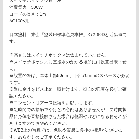
スイッチボックス位置：左
る
ー
消費電力：300W
対
マ
コードの長さ：1m
応
ー
AC100V用
し
ブ
て
ル
日本塗料工業会「塗装用標準色見本帳」K72-60Dと近似値で
い
ー
す。
る
グ
が
レ
※高さにはスイッチボックスは含まれていません。
制
ー
※スイッチボックスに直接水のかかる場所には設置出来ませ
限
左
ん。
あ
ス
※設置の際は、本体上部50mm、下部70mmのスペースが必要
り
イ
です。
の
ッ
※壁に金具をビス止めし取付けます。壁面の強度を必ずご確
為
チ
認ください。
注
T
※コンセントはアース接続をお願いします。
意
S
※短時間での接触でやけどの心配はありませんが、長時間製
が
N
品に身体を直接接触させた場合は低温やけどになるおそれが
必
E
ありますのでおやめください。
要
0
※WEB上の写真では、色味や質感に多少の相違がございま
※
3
す。あらかじめご了承ください。