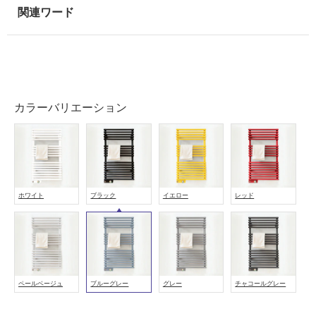
可
能
使
用
可
能
カラーバリエーション
(寒
冷
地
以
外)
使
ホワイト
ブラック
イエロー
レッド
用
不
可
ペールベージュ
ブルーグレー
グレー
チャコールグレー
フ