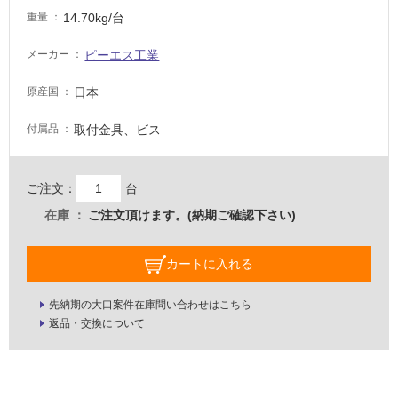
適
14.70kg/台
重量
し
て
ピーエス工業
メーカー
い
な
日本
原産国
い
取付金具、ビス
付属品
屋
内
ご注文：
台
壁・
在庫
ご注文頂けます。(納期ご確認下さい)
屋
外
カートに入れる
壁・
浴
先納期の大口案件在庫問い合わせはこちら
室
返品・交換について
壁
使
用