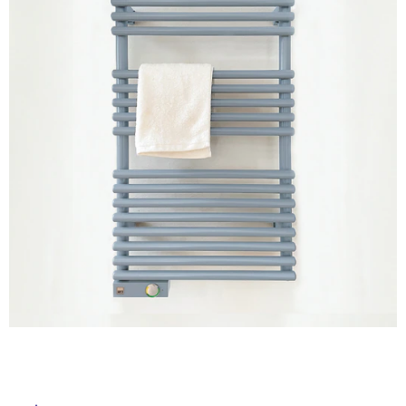
ム
修理お問い合わせ
クレーム公開
自分らしい家づくり
最高のリノベ会社が
みつ
照明
ペット用品
横浜スマート
ショールー
イ
SUVACO
かる
リノベりす
ム
ウェルビーみのお
HDC
説明書・図面検索
水まわり
3年保証
BOX
内装用建材
パネル・壁材
ル
お役立ち情報
住まいの
スタイリング
ロートアイアン
天然石・石材
アイデア
屋
内
ミラタップ
チャンネル
メンテナンス・
施工材
新商品
オンライン相談
床・
屋
外
床・
浴
室
床・
駐
車
場