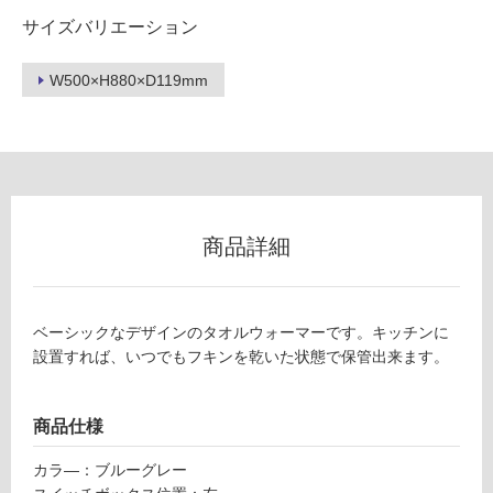
サイズバリエーション
ロ
W500×H880×D119mm
ー
E
L
リ
0
2
ン
2
9
商品詳細
グ
9
ベ
ー
土足・遮
シ
ベーシックなデザインのタオルウォーマーです。キッチンに
音・床暖
ッ
設置すれば、いつでもフキンを乾いた状態で保管出来ます。
ク
対
タ
応
オ
し
商品仕様
ル
て
ウ
カラ―：ブルーグレー
い
ォ