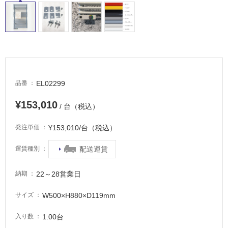
非
常
に
適
し
て
い
EL02299
品番
る
¥153,010
適
/ 台（税込）
し
¥153,010/台（税込）
て
発注単価
い
配送運賃
運賃種別
る
が
注
22～28営業日
納期
意
が
W500×H880×D119mm
サイズ
必
1.00台
入り数
要