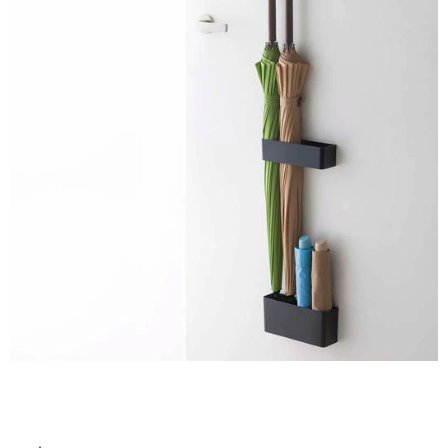
ム
床・
修理お問い合わせ
クレーム公開
自分らしい家づくり
最高のリノベ会社が
みつ
照明
ペット用品
屋
横浜スマート
ショールー
SUVACO
かる
リノベりす
ム
ウェルビーみのお
HDC
外
説明書・図面検索
水まわり
3年保証
BOX
内装用建材
パネル・壁材
床・
浴
お役立ち情報
住まいの
スタイリング
ロートアイアン
天然石・石材
室
アイデア
床・
ミラタップ
チャンネル
メンテナンス・
施工材
新商品
駐
オンライン相談
車
場
非
常
に
適
し
て
い
る