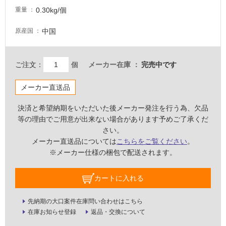
内
0.30kg/個
重量
壁・
中国
原産国
屋
外
壁・
ご注文：
個
メーカー在庫
完売中です
浴
室
メーカー直送品
壁
決済と希望納期をいただいた後メーカー発注を行う為、欠品
使
等の理由でご用意が出来ない場合があります予めご了承くだ
用
さい。
可
メーカー直送品については
こちらをご覧ください
。
能
※メーカー仕様の梱包で配送されます。
使
用
カートに入れる
可
能
先納期の大口案件在庫問い合わせはこちら
(寒
在庫お知らせ登録
返品・交換について
冷