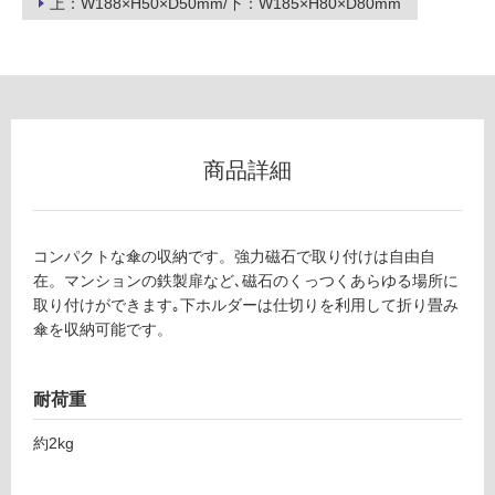
上：W188×H50×D50mm/下：W185×H80×D80mm
グ
F
U
土足・遮
2
7
音・床暖
1
商品詳細
対
7
応
9
し
マ
て
グ
コンパクトな傘の収納です。強力磁石で取り付けは自由自
い
ネ
在。マンションの鉄製扉など､磁石のくっつくあらゆる場所に
る
ッ
取り付けができます｡下ホルダーは仕切りを利用して折り畳み
ト
対
傘を収納可能です。
ア
応
ン
し
ブ
耐荷重
て
レ
い
約2kg
ラ
る
ス
が
タ