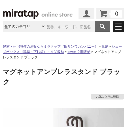
カート
マイページ
商品カテゴリ
建材・住宅設備の通販ならミラタップ（旧サンワカンパニー）
収納
シュー
ズボックス（靴箱・下駄箱）・玄関収納
tower 玄関収納
マグネットアンブ
施工事例
洗面所・水回り
タイル
レラスタンド ブラック
ショールーム
施工事例
法人案件納入事例
マグネットアンブレラスタンド ブラッ
キッチン
浴室（風呂・
バスルー
タ
ム）・
トイレ
ショールームの
ご案内
東京
ショールーム
ク
ミラタップ
のあるくらし
お客様訪問
インタビュー
ドア（扉）・
建具・玄関
イ
サポート
扉
エクステリア
（外構）
大阪
ショールーム
仙台
ショールーム
店舗・施設事例
お気に入りに登録
ル
その他サービス
ご利用ガイド
初めての方へ
ウッドデッキ
フローリング・
床材
名古屋
ショールーム
京都
ショールーム
ミラタップと
創る家
工事会社紹介
Coziコンシ
屋
よくある質問
お問い合わせ
ASOLIE
ェルジュ
収納
インテリア・
家具
内
福岡
ショールーム
札幌スマート
ショールー