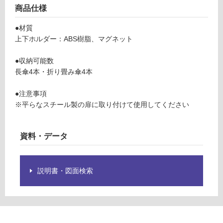
制
商品仕様
ン
限
ド
あ
●材質
ブ
り
上下ホルダー：ABS樹脂、マグネット
ラ
の
ッ
為
●収納可能数
ク
注
長傘4本・折り畳み傘4本
意
運賃表
が
●注意事項
F
必
※平らなスチール製の扉に取り付けて使用してください
要
※
運
商
賃
資料・データ
品
合
仕
計
様
:
説明書・図面検索
欄
¥1,
を
14
ご
0/
確
個
認