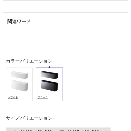
地
以
外)
使
用
不
可
カラーバリエーション
フ
ロ
ホワイト
ブラック
ー
リ
サイズバリエーション
ン