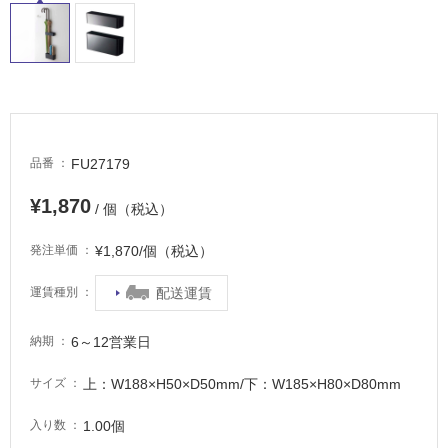
適
し
て
い
る
が
注
FU27179
品番
意
が
¥1,870
/ 個（税込）
必
要
¥1,870/個（税込）
発注単価
適
配送運賃
運賃種別
し
て
い
6～12営業日
納期
な
い
上：W188×H50×D50mm/下：W185×H80×D80mm
サイズ
1.00個
入り数
屋