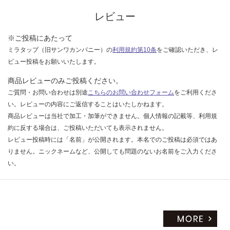
く
レビュー
だ
さ
※ご投稿にあたって
い
ミラタップ（旧サンワカンパニー）の
利用規約第10条
をご確認いただき、レ
対
ビュー投稿をお願いいたします。
応
商品レビューのみご投稿ください。
し
て
ご質問・お問い合わせは別途
こちらのお問い合わせフォーム
をご利用くださ
い
い。レビューの内容にご返信することはいたしかねます。
な
商品レビューは当社で加工・加筆ができません。個人情報の記載等、利用規
い
約に反する場合は、ご投稿いただいても表示されません。
レビュー投稿時には「名前」が公開されます。本名でのご投稿は必須ではあ
りません。ニックネームなど、公開しても問題のないお名前をご入力くださ
い。