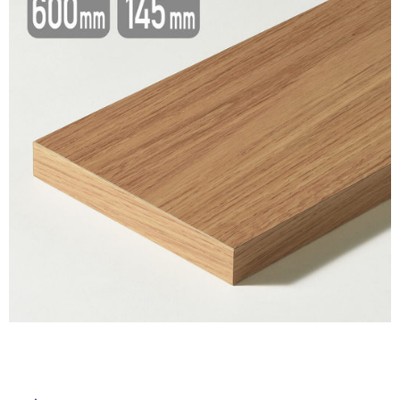
ム
修理お問い合わせ
クレーム公開
自分らしい家づくり
最高のリノベ会社が
みつ
照明
ペット用品
横浜スマート
ショールー
SUVACO
かる
リノベりす
ム
ウェルビーみのお
HDC
説明書・図面検索
水まわり
3年保証
BOX
内装用建材
パネル・壁材
お役立ち情報
住まいの
スタイリング
ロートアイアン
天然石・石材
アイデア
ミラタップ
チャンネル
メンテナンス・
施工材
新商品
オンライン相談
タ