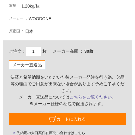
非
1.20kg/枚
重量
常
に
WOODONE
メーカー
適
し
日本
原産国
て
い
る
ご注文：
枚
メーカー在庫
30枚
適
し
メーカー直送品
て
い
決済と希望納期をいただいた後メーカー発注を行う為、欠品
る
等の理由でご用意が出来ない場合があります予めご了承くだ
が
さい。
注
メーカー直送品については
こちらをご覧ください
。
意
※メーカー仕様の梱包で配送されます。
が
必
カートに入れる
要
適
先納期の大口案件在庫問い合わせはこちら