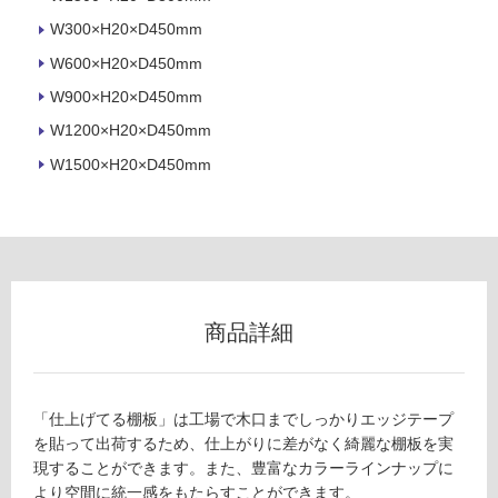
ロ
W300×H20×D450mm
W600×H20×D450mm
ー
W900×H20×D450mm
リ
W1200×H20×D450mm
W1500×H20×D450mm
ン
グ
F
U
土足・遮
2
8
音・床暖
商品詳細
1
対
6
応
9
し
棚
「仕上げてる棚板」は工場で木口までしっかりエッジテープ
て
板
を貼って出荷するため、仕上がりに差がなく綺麗な棚板を実
い
（W
現することができます。また、豊富なカラーラインナップに
る
600
より空間に統一感をもたらすことができます。