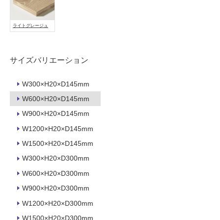
能
使
ライトグレージュ
用
可
能
サイズバリエーション
(寒
冷
W300×H20×D145mm
地
W600×H20×D145mm
以
外)
W900×H20×D145mm
使
W1200×H20×D145mm
用
W1500×H20×D145mm
不
W300×H20×D300mm
可
W600×H20×D300mm
W900×H20×D300mm
フ
W1200×H20×D300mm
W1500×H20×D300mm