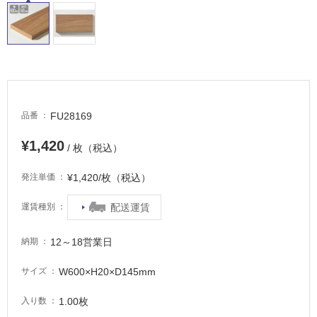
イ
ル
屋
内
FU28169
品番
床・
¥1,420
屋
/ 枚（税込）
外
¥1,420/枚（税込）
発注単価
床・
浴
配送運賃
運賃種別
室
床・
12～18営業日
納期
駐
W600×H20×D145mm
サイズ
車
場
1.00枚
入り数