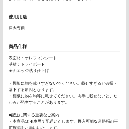
×D1
対
4
応
使用用途
5）
し
ラ
て
屋内専用
イ
い
ト
る
ク
が
商品仕様
リ
制
ア S
限
表面材：オレフィンシート
TT0
あ
基材：トライボード
600
り
全面エッジ貼り仕上げ
D-D
の
1I-L
為
・棚板に物を載せすぎないでください。載せすぎると破損・
C
注
落下する原因となります。
意
・棚板に物を均等に載せてください。均等に載せないと、た
運賃表
が
わみが発生することがあります。
Y
必
要
■配送に関する重要なご案内
※
運
・本商品は 4t車両で配送いたします。搬入可能な道路幅の事
商
賃
前確認をお願いいたします。