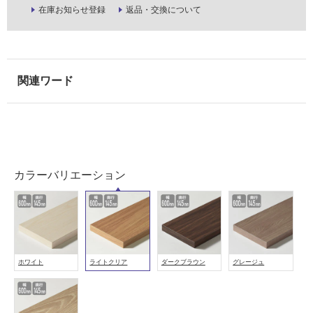
在庫お知らせ登録
返品・交換について
し
て
い
な
い
屋
内
壁・
屋
カラーバリエーション
外
壁・
浴
室
壁
ホワイト
ライトクリア
ダークブラウン
グレージュ
使
用
可