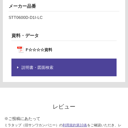
メーカー品番
STT0600D-D1I-LC
資料・データ
F☆☆☆☆資料
説明書・図面検索
レビュー
※ご投稿にあたって
ミラタップ（旧サンワカンパニー）の
利用規約第10条
をご確認いただき、レ