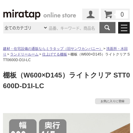
カート
マイページ
商品カテゴリ
建材・住宅設備の通販ならミラタップ（旧サンワカンパニー）
洗面所・水回
り
ランドリールーム
仕上げてる棚板
棚板（W600×D145）ライトクリア S
施工事例
洗面所・水回り
タイル
TT0600D-D1I-LC
ショールーム
施工事例
法人案件納入事例
棚板（W600×D145）ライトクリア STT0
キッチン
浴室（風呂・
バスルー
ム）・
トイレ
ショールームの
ご案内
東京
ショールーム
600D-D1I-LC
ミラタップ
のあるくらし
お客様訪問
インタビュー
ドア（扉）・
建具・玄関
サポート
扉
エクステリア
（外構）
大阪
ショールーム
仙台
ショールーム
店舗・施設事例
お気に入りに登録
その他サービス
ご利用ガイド
初めての方へ
ウッドデッキ
フローリング・
床材
名古屋
ショールーム
京都
ショールーム
ミラタップと
創る家
工事会社紹介
Coziコンシ
よくある質問
お問い合わせ
ASOLIE
ェルジュ
収納
インテリア・
家具
福岡
ショールーム
札幌スマート
ショールー