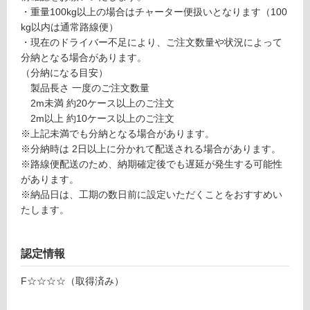
品
合
・重量100kg以上の場合はチャーター便扱いとなります（100
仕
計
kg以内は通常路線便）
様
:
・現在のドライバー不足により、ご注文数量や状況によって
欄
¥6
分納となる場合があります。
を
4
（分納になる目安）
ご
0/
製品長さ 一度のご注文数量
確
枚
2m未満 約20ケース以上のご注文
認
2m以上 約10ケース以上のご注文
く
※上記未満でも分納となる場合があります。
だ
※分納時は 2日以上に分かれて配送される場合があります。
さ
※路線便配送のため、納期確定後でも遅延が発生する可能性
い
があります。
※納品日は、工期の数日前に設定いただくことをおすすめい
対
たします。
応
し
て
認定情報
い
な
F☆☆☆☆（取得済み）
い