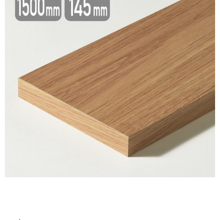
ム
修理お問い合わせ
クレーム公開
自分らしい家づくり
最高のリノベ会社が
みつ
照明
ペット用品
横浜スマート
ショールー
SUVACO
かる
リノベりす
ム
ウェルビーみのお
HDC
説明書・図面検索
水まわり
3年保証
BOX
内装用建材
パネル・壁材
お役立ち情報
住まいの
スタイリング
ロートアイアン
天然石・石材
アイデア
ミラタップ
チャンネル
メンテナンス・
施工材
新商品
オンライン相談
タ