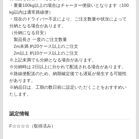
品
合
・重量100kg以上の場合はチャーター便扱いとなります（100
仕
計
kg以内は通常路線便）
様
:
・現在のドライバー不足により、ご注文数量や状況によって
欄
¥1,
分納となる場合があります。
を
27
（分納になる目安）
ご
0/
製品長さ 一度のご注文数量
確
枚
2m未満 約20ケース以上のご注文
認
2m以上 約10ケース以上のご注文
く
※上記未満でも分納となる場合があります。
だ
※分納時は 2日以上に分かれて配送される場合があります。
さ
※路線便配送のため、納期確定後でも遅延が発生する可能性
い
があります。
※納品日は、工期の数日前に設定いただくことをおすすめい
対
たします。
応
し
て
認定情報
い
な
F☆☆☆☆（取得済み）
い