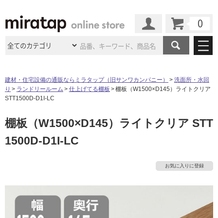
カート
マイページ
商品カテゴリ
建材・住宅設備の通販ならミラタップ（旧サンワカンパニー）
洗面所・水回
り
ランドリールーム
仕上げてる棚板
棚板（W1500×D145）ライトクリア
施工事例
洗面所・水回り
タイル
STT1500D-D1I-LC
ショールーム
施工事例
法人案件納入事例
棚板（W1500×D145）ライトクリア STT
キッチン
浴室（風呂・
バスルー
ム）・
トイレ
ショールームの
ご案内
東京
ショールーム
1500D-D1I-LC
ミラタップ
のあるくらし
お客様訪問
インタビュー
ドア（扉）・
建具・玄関
サポート
扉
エクステリア
（外構）
大阪
ショールーム
仙台
ショールーム
店舗・施設事例
お気に入りに登録
その他サービス
ご利用ガイド
初めての方へ
ウッドデッキ
フローリング・
床材
名古屋
ショールーム
京都
ショールーム
ミラタップと
創る家
工事会社紹介
Coziコンシ
よくある質問
お問い合わせ
ASOLIE
ェルジュ
収納
インテリア・
家具
福岡
ショールーム
札幌スマート
ショールー