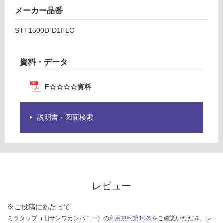
メーカー品番
STT1500D-D1I-LC
資料・データ
F☆☆☆☆資料
説明書・図面検索
レビュー
※ご投稿にあたって
ミラタップ（旧サンワカンパニー）の
利用規約第10条
をご確認いただき、レ