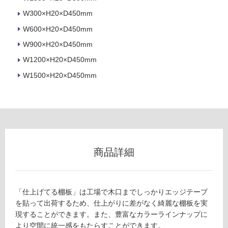
ロ
W300×H20×D450mm
W600×H20×D450mm
ー
W900×H20×D450mm
リ
W1200×H20×D450mm
W1500×H20×D450mm
ン
グ
F
U
土足・遮
2
8
音・床暖
商品詳細
1
対
9
応
9
し
棚
「仕上げてる棚板」は工場で木口までしっかりエッジテープ
て
板
を貼って出荷するため、仕上がりに差がなく綺麗な棚板を実
い
（W
現することができます。また、豊富なカラーラインナップに
る
150
より空間に統一感をもたらすことができます。