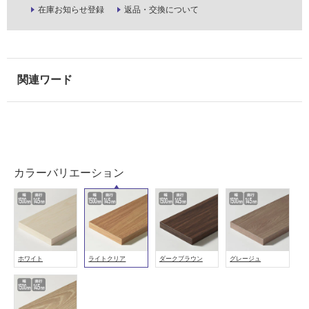
在庫お知らせ登録
返品・交換について
し
て
い
な
い
屋
内
壁・
屋
カラーバリエーション
外
壁・
浴
室
壁
ホワイト
ライトクリア
ダークブラウン
グレージュ
使
用
可