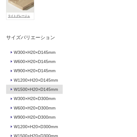
能
使
ライトグレージュ
用
可
能
サイズバリエーション
(寒
冷
W300×H20×D145mm
地
W600×H20×D145mm
以
外)
W900×H20×D145mm
使
W1200×H20×D145mm
用
W1500×H20×D145mm
不
W300×H20×D300mm
可
W600×H20×D300mm
W900×H20×D300mm
フ
W1200×H20×D300mm
W1500×H20×D300mm