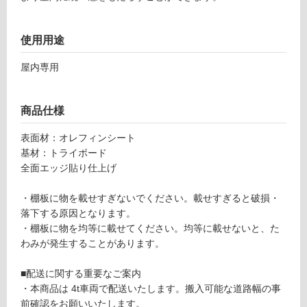
0×D
対
14
応
使用用途
5）
し
ラ
て
屋内専用
イ
い
ト
る
ク
が
商品仕様
リ
制
ア S
限
表面材：オレフィンシート
TT1
あ
基材：トライボード
500
り
全面エッジ貼り仕上げ
D-D
の
1I-L
為
・棚板に物を載せすぎないでください。載せすぎると破損・
C
注
落下する原因となります。
意
・棚板に物を均等に載せてください。均等に載せないと、た
運賃表
が
わみが発生することがあります。
O
必
要
■配送に関する重要なご案内
※
運
・本商品は 4t車両で配送いたします。搬入可能な道路幅の事
商
賃
前確認をお願いいたします。