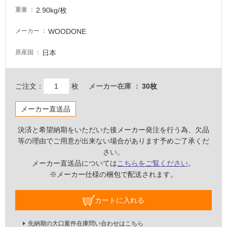
非
2.90kg/枚
重量
常
に
WOODONE
メーカー
適
し
日本
原産国
て
い
る
ご注文：
枚
メーカー在庫
30枚
適
し
メーカー直送品
て
い
決済と希望納期をいただいた後メーカー発注を行う為、欠品
る
等の理由でご用意が出来ない場合があります予めご了承くだ
が
さい。
注
メーカー直送品については
こちらをご覧ください
。
意
※メーカー仕様の梱包で配送されます。
が
必
カートに入れる
要
適
先納期の大口案件在庫問い合わせはこちら