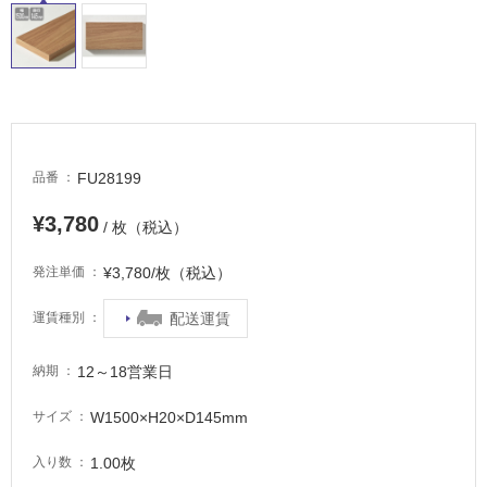
イ
ル
屋
内
FU28199
品番
床・
¥3,780
屋
/ 枚（税込）
外
¥3,780/枚（税込）
発注単価
床・
浴
配送運賃
運賃種別
室
床・
12～18営業日
納期
駐
W1500×H20×D145mm
サイズ
車
場
1.00枚
入り数