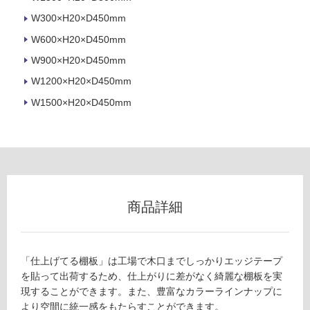
ロ
W300×H20×D450mm
W600×H20×D450mm
ー
W900×H20×D450mm
リ
W1200×H20×D450mm
W1500×H20×D450mm
ン
グ
F
U
土足・遮
2
音・床暖
商品詳細
8
2
対
2
応
9
し
「仕上げてる棚板」は工場で木口までしっかりエッジテープ
棚
て
を貼って出荷するため、仕上がりに差がなく綺麗な棚板を実
板
い
現することができます。また、豊富なカラーラインナップに
（W
る
より空間に統一感をもたらすことができます。