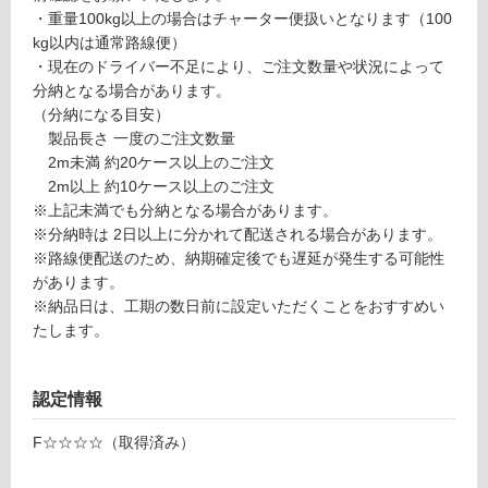
合
品
・重量100kg以上の場合はチャーター便扱いとなります（100
計
仕
kg以内は通常路線便）
:
様
・現在のドライバー不足により、ご注文数量や状況によって
¥6
欄
分納となる場合があります。
4
を
（分納になる目安）
0/
ご
製品長さ 一度のご注文数量
枚
確
2m未満 約20ケース以上のご注文
認
2m以上 約10ケース以上のご注文
く
※上記未満でも分納となる場合があります。
だ
※分納時は 2日以上に分かれて配送される場合があります。
さ
※路線便配送のため、納期確定後でも遅延が発生する可能性
い
があります。
※納品日は、工期の数日前に設定いただくことをおすすめい
対
たします。
応
し
て
認定情報
い
な
F☆☆☆☆（取得済み）
い