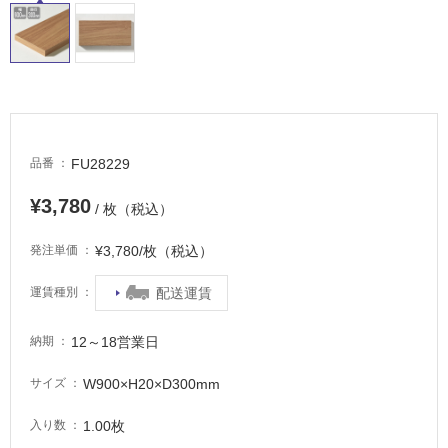
イ
ル
屋
内
FU28229
品番
床・
¥3,780
屋
/ 枚（税込）
外
¥3,780/枚（税込）
発注単価
床・
浴
配送運賃
運賃種別
室
床・
12～18営業日
納期
駐
W900×H20×D300mm
サイズ
車
場
1.00枚
入り数