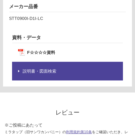
メーカー品番
STT0900I-D1I-LC
資料・データ
F☆☆☆☆資料
説明書・図面検索
レビュー
※ご投稿にあたって
ミラタップ（旧サンワカンパニー）の
利用規約第10条
をご確認いただき、レ