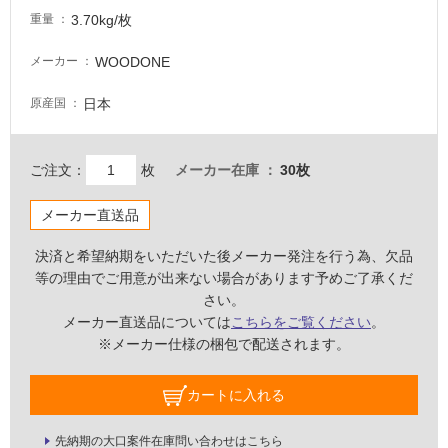
非
3.70kg/枚
重量
常
に
WOODONE
メーカー
適
し
日本
原産国
て
い
る
ご注文：
枚
メーカー在庫
30枚
適
し
メーカー直送品
て
い
決済と希望納期をいただいた後メーカー発注を行う為、欠品
る
等の理由でご用意が出来ない場合があります予めご了承くだ
が
さい。
注
メーカー直送品については
こちらをご覧ください
。
意
※メーカー仕様の梱包で配送されます。
が
必
カートに入れる
要
適
先納期の大口案件在庫問い合わせはこちら