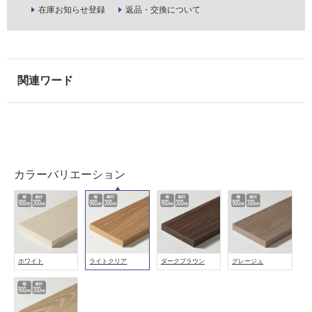
在庫お知らせ登録
返品・交換について
し
て
い
な
い
屋
内
壁・
屋
カラーバリエーション
外
壁・
浴
室
壁
ホワイト
ライトクリア
ダークブラウン
グレージュ
使
用
可