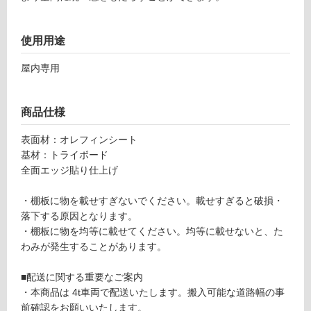
900
対
×D3
応
0
使用用途
し
0）
て
ラ
屋内専用
い
イ
る
ト
が
ク
商品仕様
制
リ
限
表面材：オレフィンシート
ア S
あ
基材：トライボード
TT0
り
全面エッジ貼り仕上げ
900
の
I-D1
為
・棚板に物を載せすぎないでください。載せすぎると破損・
I-LC
注
落下する原因となります。
意
・棚板に物を均等に載せてください。均等に載せないと、た
運賃表
が
わみが発生することがあります。
Y
必
要
■配送に関する重要なご案内
運
※
・本商品は 4t車両で配送いたします。搬入可能な道路幅の事
賃
商
前確認をお願いいたします。