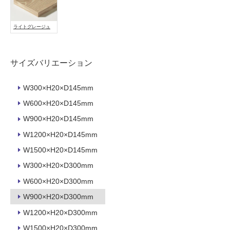
能
使
ライトグレージュ
用
可
能
サイズバリエーション
(寒
冷
W300×H20×D145mm
地
W600×H20×D145mm
以
外)
W900×H20×D145mm
使
W1200×H20×D145mm
用
W1500×H20×D145mm
不
W300×H20×D300mm
可
W600×H20×D300mm
W900×H20×D300mm
フ
W1200×H20×D300mm
W1500×H20×D300mm