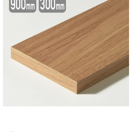
ム
修理お問い合わせ
クレーム公開
自分らしい家づくり
最高のリノベ会社が
みつ
照明
ペット用品
横浜スマート
ショールー
SUVACO
かる
リノベりす
ム
ウェルビーみのお
HDC
説明書・図面検索
水まわり
3年保証
BOX
内装用建材
パネル・壁材
お役立ち情報
住まいの
スタイリング
ロートアイアン
天然石・石材
アイデア
ミラタップ
チャンネル
メンテナンス・
施工材
新商品
オンライン相談
タ