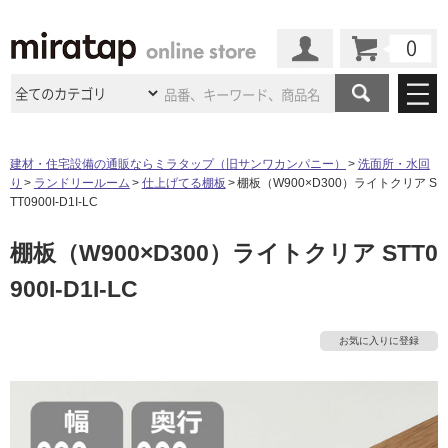
カート
マイページ
商品カテゴリ
建材・住宅設備の通販ならミラタップ（旧サンワカンパニー）
洗面所・水回
り
ランドリールーム
仕上げてる棚板
棚板（W900×D300）ライトクリア S
施工事例
洗面所・水回り
タイル
TT0900I-D1I-LC
ショールーム
施工事例
法人案件納入事例
棚板（W900×D300）ライトクリア STT0
キッチン
浴室（風呂・
バスルー
ム）・
トイレ
ショールームの
ご案内
東京
ショールーム
900I-D1I-LC
ミラタップ
のあるくらし
お客様訪問
インタビュー
ドア（扉）・
建具・玄関
サポート
扉
エクステリア
（外構）
大阪
ショールーム
仙台
ショールーム
店舗・施設事例
お気に入りに登録
その他サービス
ご利用ガイド
初めての方へ
ウッドデッキ
フローリング・
床材
名古屋
ショールーム
京都
ショールーム
ミラタップと
創る家
工事会社紹介
Coziコンシ
よくある質問
お問い合わせ
ASOLIE
ェルジュ
収納
インテリア・
家具
福岡
ショールーム
札幌スマート
ショールー