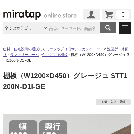
カート
マイページ
商品カテゴリ
建材・住宅設備の通販ならミラタップ（旧サンワカンパニー）
洗面所・水回
り
ランドリールーム
仕上げてる棚板
棚板（W1200×D450）グレージュ S
施工事例
洗面所・水回り
タイル
TT1200N-D1I-GE
ショールーム
施工事例
法人案件納入事例
棚板（W1200×D450）グレージュ STT1
キッチン
浴室（風呂・
バスルー
ム）・
トイレ
ショールームの
ご案内
東京
ショールーム
200N-D1I-GE
ミラタップ
のあるくらし
お客様訪問
インタビュー
ドア（扉）・
建具・玄関
サポート
扉
エクステリア
（外構）
大阪
ショールーム
仙台
ショールーム
店舗・施設事例
お気に入りに登録
その他サービス
ご利用ガイド
初めての方へ
ウッドデッキ
フローリング・
床材
名古屋
ショールーム
京都
ショールーム
ミラタップと
創る家
工事会社紹介
Coziコンシ
よくある質問
お問い合わせ
ASOLIE
ェルジュ
収納
インテリア・
家具
福岡
ショールーム
札幌スマート
ショールー