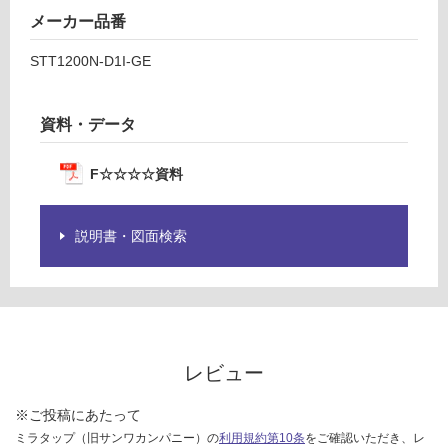
メーカー品番
STT1200N-D1I-GE
資料・データ
F☆☆☆☆資料
説明書・図面検索
レビュー
※ご投稿にあたって
ミラタップ（旧サンワカンパニー）の
利用規約第10条
をご確認いただき、レ