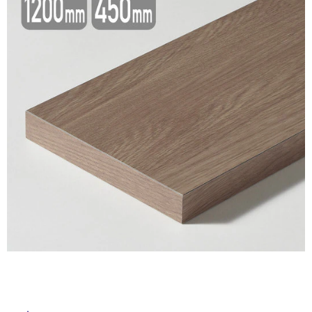
ム
修理お問い合わせ
クレーム公開
自分らしい家づくり
最高のリノベ会社が
みつ
照明
ペット用品
横浜スマート
ショールー
SUVACO
かる
リノベりす
ム
ウェルビーみのお
HDC
説明書・図面検索
水まわり
3年保証
BOX
内装用建材
パネル・壁材
お役立ち情報
住まいの
スタイリング
ロートアイアン
天然石・石材
アイデア
ミラタップ
チャンネル
メンテナンス・
施工材
新商品
オンライン相談
タ