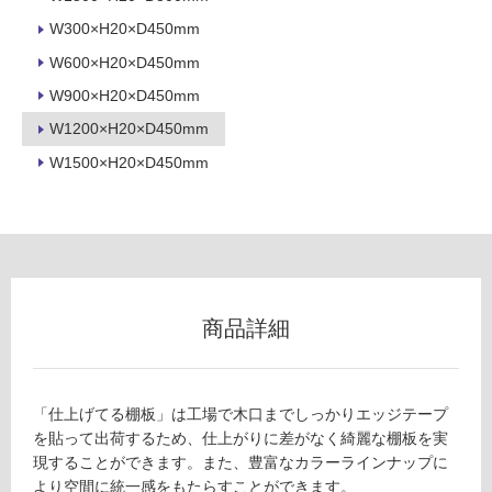
ロ
W300×H20×D450mm
W600×H20×D450mm
ー
W900×H20×D450mm
リ
W1200×H20×D450mm
W1500×H20×D450mm
ン
グ
F
U
土足・遮
2
音・床暖
商品詳細
8
5
対
8
応
9
し
「仕上げてる棚板」は工場で木口までしっかりエッジテープ
棚
て
を貼って出荷するため、仕上がりに差がなく綺麗な棚板を実
板
い
現することができます。また、豊富なカラーラインナップに
（W
る
より空間に統一感をもたらすことができます。