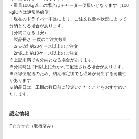
合
品
・重量100kg以上の場合はチャーター便扱いとなります（100
計
仕
kg以内は通常路線便）
:
様
・現在のドライバー不足により、ご注文数量や状況によって
¥1,
欄
分納となる場合があります。
27
を
（分納になる目安）
0/
ご
製品長さ 一度のご注文数量
枚
確
2m未満 約20ケース以上のご注文
認
2m以上 約10ケース以上のご注文
く
※上記未満でも分納となる場合があります。
だ
※分納時は 2日以上に分かれて配送される場合があります。
さ
※路線便配送のため、納期確定後でも遅延が発生する可能性
い
があります。
※納品日は、工期の数日前に設定いただくことをおすすめい
対
たします。
応
し
て
認定情報
い
な
F☆☆☆☆（取得済み）
い