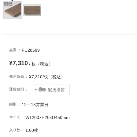
イ
ル
屋
内
FU28589
品番
床・
¥7,310
屋
/ 枚（税込）
外
¥7,310/枚（税込）
発注単価
床・
浴
配送運賃
運賃種別
室
床・
12～18営業日
納期
駐
W1200×H20×D450mm
サイズ
車
場
1.00枚
入り数