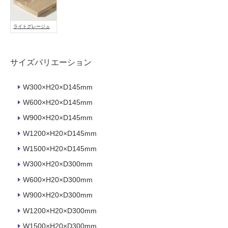
能
使
ライトグレージュ
用
可
能
サイズバリエーション
(寒
冷
W300×H20×D145mm
地
W600×H20×D145mm
以
外)
W900×H20×D145mm
使
W1200×H20×D145mm
用
W1500×H20×D145mm
不
W300×H20×D300mm
可
W600×H20×D300mm
W900×H20×D300mm
フ
W1200×H20×D300mm
W1500×H20×D300mm