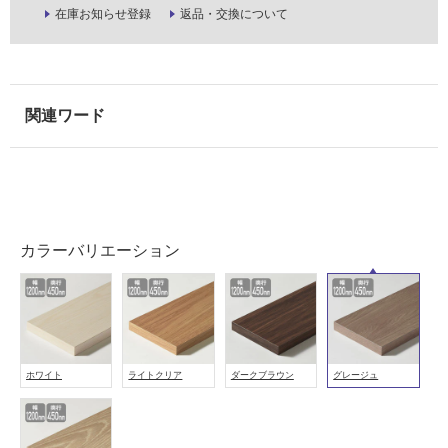
在庫お知らせ登録
返品・交換について
し
て
い
な
い
屋
内
壁・
屋
カラーバリエーション
外
壁・
浴
室
壁
ホワイト
ライトクリア
ダークブラウン
グレージュ
使
用
可