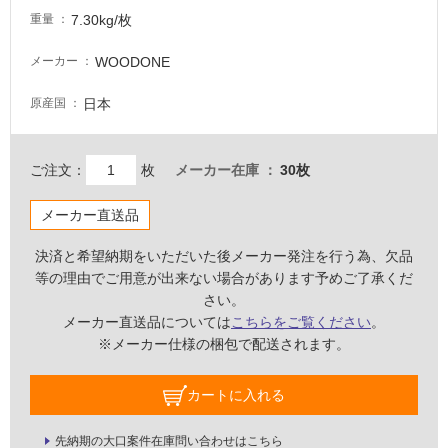
非
7.30kg/枚
重量
常
に
WOODONE
メーカー
適
し
日本
原産国
て
い
る
ご注文：
枚
メーカー在庫
30枚
適
し
メーカー直送品
て
い
決済と希望納期をいただいた後メーカー発注を行う為、欠品
る
等の理由でご用意が出来ない場合があります予めご了承くだ
が
さい。
注
メーカー直送品については
こちらをご覧ください
。
意
※メーカー仕様の梱包で配送されます。
が
必
カートに入れる
要
適
先納期の大口案件在庫問い合わせはこちら