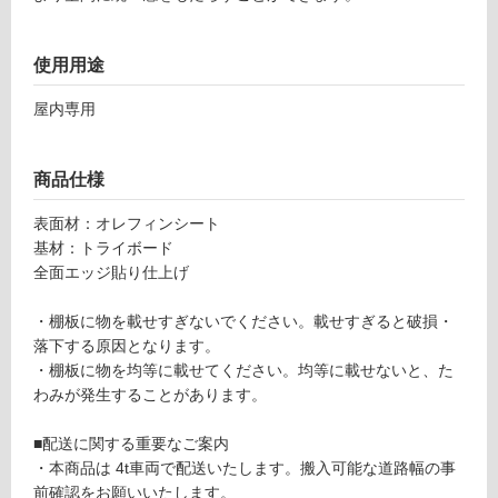
120
対
0×D
応
45
使用用途
し
0）
て
グ
屋内専用
い
レ
る
ー
が
ジ
商品仕様
制
ュ S
限
表面材：オレフィンシート
TT1
あ
基材：トライボード
200
り
全面エッジ貼り仕上げ
N-D
の
1I-
為
・棚板に物を載せすぎないでください。載せすぎると破損・
GE
注
落下する原因となります。
意
・棚板に物を均等に載せてください。均等に載せないと、た
運賃表
が
わみが発生することがあります。
O
必
要
■配送に関する重要なご案内
運
※
・本商品は 4t車両で配送いたします。搬入可能な道路幅の事
賃
商
前確認をお願いいたします。