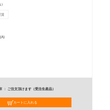
込）
運賃
(A)
庫
ご注文頂けます（受注生産品）
カートに入れる