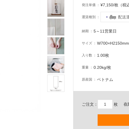
¥7,150/枚（税
発注単価
配送
運賃種別
5～11営業日
納期
W700×H2150mm
サイズ
1.00枚
入り数
0.20kg/枚
重量
ベトナム
原産国
ご注文：
枚
在