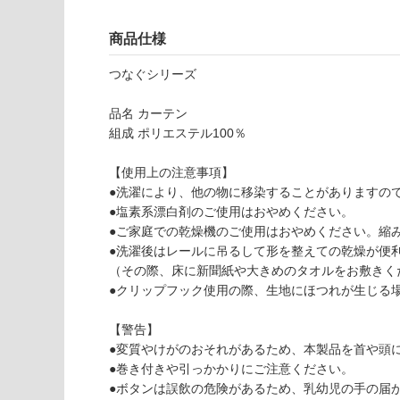
し
が
て
必
商品仕様
い
要
な
つなぐシリーズ
※
い
商
屋内壁・屋外
品名 カーテン
品
壁・浴室壁
組成 ポリエステル100％
仕
様
使用可
【使用上の注意事項】
欄
能
●洗濯により、他の物に移染することがありますの
を
●塩素系漂白剤のご使用はおやめください。
ご
●ご家庭での乾燥機のご使用はおやめください。縮
使用可
確
●洗濯後はレールに吊るして形を整えての乾燥が便
能
認
（その際、床に新聞紙や大きめのタオルをお敷きく
(寒冷地
く
●クリップフック使用の際、生地にほつれが生じる
以外)
だ
さ
使用不
【警告】
い
可
●変質やけがのおそれがあるため、本製品を首や頭
F
対
●巻き付きや引っかかりにご注意ください。
U
応
●ボタンは誤飲の危険があるため、乳幼児の手の届
3
し