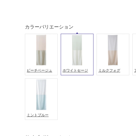
カラーバリエーション
ピーチベージュ
ホワイトセージ
ミルクフォグ
タイル
フローリ
ング
屋内床・
屋外床・
土足・遮
ミントブルー
浴室床・
音・床暖
駐車場
対
非