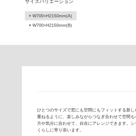
サイズバリエーション
応
常
し
に
W700×H2150mm(A)
て
適
い
W700×H2150mm(B)
し
る
て
い
対
る
応
し
適
て
し
い
て
る
い
が
る
制
が
限
注
あ
意
り
が
ひとつのサイズで窓にも空間にもフィットする新し
の
必
重ねるように、楽しみながらつなぎ合わせて空間も
為
要
方や気分に合わせて、自在にアレンジできます。シ
注
くらしに寄り添います。
適
意