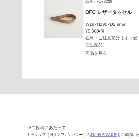
品番：FU33239
0
×
OFC レザータッセル
2
1
W18×H290×D2.9mm
5
¥5,500/個
0
在庫：ご注文頂けます（受
注生産品）
運賃表
商品を見る
O
運
賃
合
計
:
¥1,
27
0/
※ご投稿にあたって
枚
ミラタップ（旧サンワカンパニー）の
利用規約第10条
をご確認い