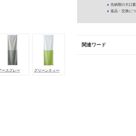
先納期の大口案
返品・交換につ
アースグレー
グリーンティー