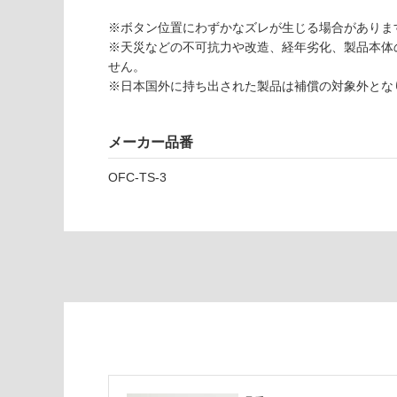
3
て
※ボタン位置にわずかなズレが生じる場合がありま
0
い
※天災などの不可抗力や改造、経年劣化、製品本体
2
な
せん。
9
い
※日本国外に持ち出された製品は補償の対象外とな
O
F
C
メーカー品番
つ
な
OFC-TS-3
ぐ
ホ
ワ
イ
ト
セ
ー
ジ
A
7
0