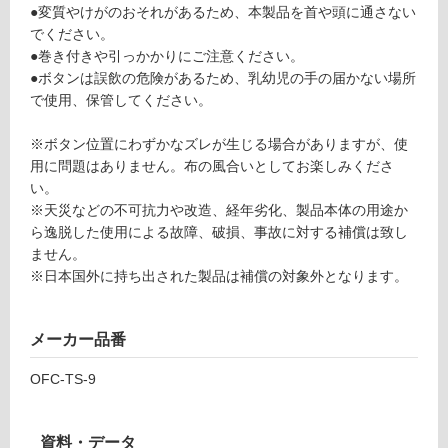
●変質やけがのおそれがあるため、本製品を首や頭に通さない
テ
い
でください。
ィ
る
●巻き付きや引っかかりにご注意ください。
ー
が
●ボタンは誤飲の危険があるため、乳幼児の手の届かない場所
A
制
で使用、保管してください。
7
限
0
あ
※ボタン位置にわずかなズレが生じる場合がありますが、使
0
り
用に問題はありません。布の風合いとしてお楽しみくださ
×
の
い。
2
為
※天災などの不可抗力や改造、経年劣化、製品本体の用途か
1
注
ら逸脱した使用による故障、破損、事故に対する補償は致し
5
意
ません。
0
が
※日本国外に持ち出された製品は補償の対象外となります。
必
運賃表
要
O
※
メーカー品番
商
品
運
OFC-TS-9
仕
賃
様
合
欄
資料・データ
計