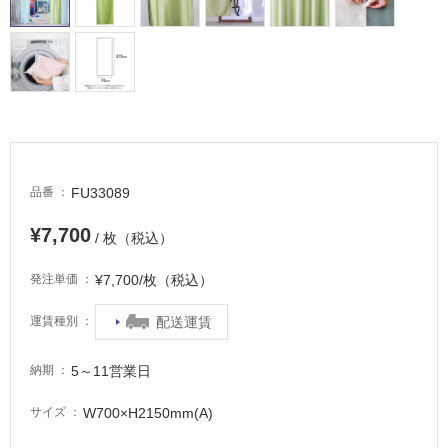
屋
内
床・
屋
外
床・
FU33089
品番
浴
室
¥7,700
/ 枚（税込）
床・
駐
¥7,700/枚（税込）
発注単価
車
配送運賃
運賃種別
場
非
5～11営業日
納期
常
に
W700×H2150mm(A)
サイズ
適