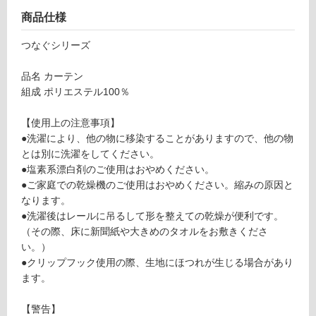
リ
商品仕様
つなぐシリーズ
ン
F
品名 カーテン
U
グ
組成 ポリエステル100％
3
3
【使用上の注意事項】
土足・遮
0
●洗濯により、他の物に移染することがありますので、他の物
8
音・床暖
とは別に洗濯をしてください。
9
対
●塩素系漂白剤のご使用はおやめください。
O
応
●ご家庭での乾燥機のご使用はおやめください。縮みの原因と
F
し
なります。
C
て
●洗濯後はレールに吊るして形を整えての乾燥が便利です。
つ
い
（その際、床に新聞紙や大きめのタオルをお敷きくださ
な
る
い。）
ぐ
●クリップフック使用の際、生地にほつれが生じる場合があり
グ
対
ます。
リ
応
ー
し
【警告】
ン
て