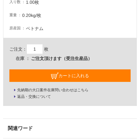
し
1.00枚
入り数
て
い
0.20kg/枚
重量
る
ベトナム
原産国
適
し
て
ご注文：
枚
い
在庫
ご注文頂けます（受注生産品）
る
が
注
カートに入れる
意
が
先納期の大口案件在庫問い合わせはこちら
必
返品・交換について
要
適
し
て
い
な