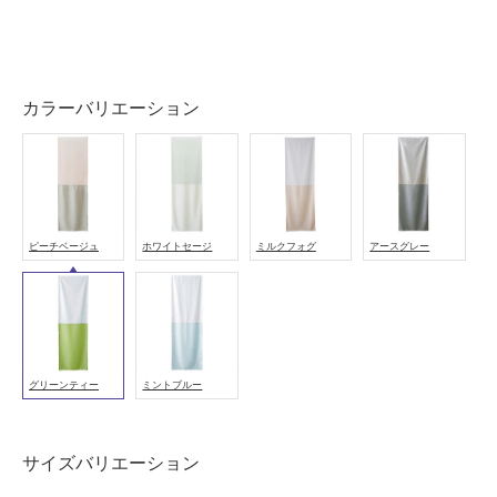
い
屋
内
カラーバリエーション
壁・
屋
外
壁・
浴
ピーチベージュ
ホワイトセージ
ミルクフォグ
アースグレー
室
壁
使
用
グリーンティー
ミントブルー
可
能
使
サイズバリエーション
用