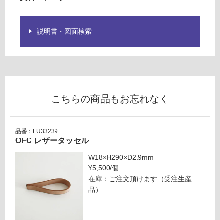
を
:
ご
¥1,
確
27
説明書・図面検索
認
0/
く
枚
だ
さ
い
対
こちらの商品もお忘れなく
応
し
て
品番：FU33239
い
OFC レザータッセル
な
W18×H290×D2.9mm
い
¥5,500/個
在庫：ご注文頂けます（受注生産
品）