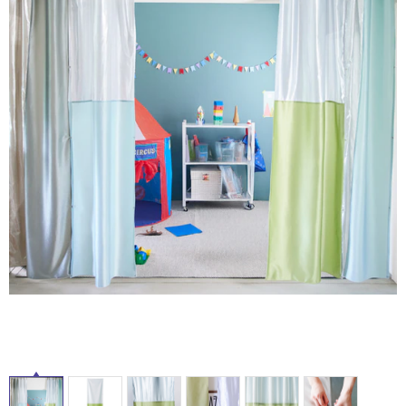
ム
修理お問い合わせ
クレーム公開
自分らしい家づくり
最高のリノベ会社が
みつ
照明
ペット用品
横浜スマート
ショールー
SUVACO
かる
リノベりす
ム
ウェルビーみのお
HDC
説明書・図面検索
水まわり
3年保証
BOX
内装用建材
パネル・壁材
お役立ち情報
住まいの
スタイリング
ロートアイアン
天然石・石材
アイデア
ミラタップ
チャンネル
メンテナンス・
施工材
新商品
オンライン相談
タ
イ
ル