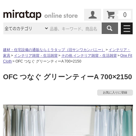
カート
マイページ
商品カテゴリ
建材・住宅設備の通販ならミラタップ（旧サンワカンパニー）
インテリア・
家具
インテリア雑貨・生活雑貨
その他 インテリア雑貨・生活雑貨
One Fit
施工事例
洗面所・水回り
タイル
Cloth
OFC つなぐ グリーンティーA 700×2150
ショールーム
施工事例
法人案件納入事例
OFC つなぐ グリーンティーA 700×2150
キッチン
浴室（風呂・
バスルー
ム）・
トイレ
ショールームの
ご案内
東京
ショールーム
ミラタップ
のあるくらし
お客様訪問
インタビュー
ドア（扉）・
建具・玄関
お気に入りに登録
サポート
扉
エクステリア
（外構）
大阪
ショールーム
仙台
ショールーム
店舗・施設事例
その他サービス
ご利用ガイド
初めての方へ
ウッドデッキ
フローリング・
床材
名古屋
ショールーム
京都
ショールーム
ミラタップと
創る家
工事会社紹介
Coziコンシ
よくある質問
お問い合わせ
ASOLIE
ェルジュ
収納
インテリア・
家具
福岡
ショールーム
札幌スマート
ショールー