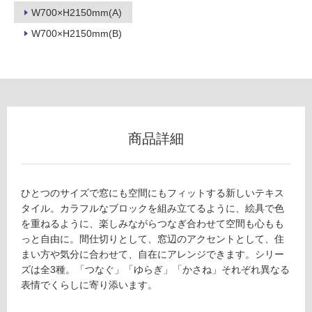
可
W700×H2150mm(A)
能
W700×H2150mm(B)
(寒
冷
地
以
外)
使
用
商品詳細
不
可
ひとつのサイズで窓にも空間にもフィットする新しいテキス
タイル。カラフルなブロックを組み立てるように、絵具で色
を重ねるように、楽しみながらつなぎ合わせて空間も心もも
フ
っと自由に。間仕切りとして、窓辺のアクセントとして、住
まい方や気分に合わせて、自在にアレンジできます。シリー
ロ
ズは全3種。「つなぐ」「ゆらぎ」「かさね」それぞれ異なる
表情でくらしに寄り添います。
ー