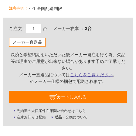
い
※1 全国配送制限
注意事項
な
い
ご注文：
台
メーカー在庫
3台
屋
内
メーカー直送品
壁・
決済と希望納期をいただいた後メーカー発注を行う為、欠品
屋
等の理由でご用意が出来ない場合があります予めご了承くだ
外
さい。
壁・
メーカー直送品については
こちらをご覧ください
。
浴
※メーカー仕様の梱包で配送されます。
室
カートに入れる
壁
使
先納期の大口案件在庫問い合わせはこちら
用
在庫お知らせ登録
返品・交換について
可
能