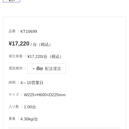
に
適
し
て
い
KT10699
品番
る
適
¥17,220
/ 台（税込）
し
て
¥17,220/台（税込）
発注単価
い
る
配送運賃
運賃種別
が
注
4～10営業日
納期
意
が
W225×H600×D225mm
サイズ
必
要
1.00台
入り数
適
4.30kg/台
重量
し
て