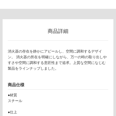
ー
リ
ン
商品詳細
グ
消火器の存在を静かにアピールし、空間に調和するデザイ
土足・遮
ン。 消火器の所在を明確にしながら、万一の時の取り出しや
K
すさや空間に調和する意匠性まで追求。上質な空間になじむ
T
音・床暖
製品をラインナップしました。
1
対
0
応
6
し
商品仕様
9
て
9
●材質
い
消
スチール
る
火
器
対
●仕上
ケ
応