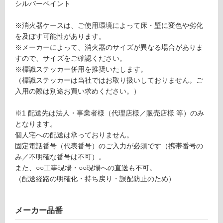
シルバーペイント
ー
し
ス
て
※消火器ケースは、ご使用環境によって床・壁に変色や劣化
ア
い
を及ぼす可能性があります。
ン
る
※メーカーによって、消火器のサイズが異なる場合がありま
グ
が
すので、サイズをご確認ください。
ル
制
※標識ステッカー併用を推奨いたします。
シ
限
（標識ステッカーは当社ではお取り扱いしておりません。ご
ル
あ
入用の際は別途お買い求めください。）
バ
り
ー
の
※1 配送先は法人・事業者様（代理店様／販売店様 等）のみ
為
となります。
運賃表
注
個人宅への配送は承っておりません。
F
意
固定電話番号（代表番号）のご入力が必須です（携帯番号の
が
み／不明確な番号は不可）。
必
運
また、○○工事現場・○○現場への直送も不可。
要
賃
（配送経路の明確化・持ち戻り・誤配防止のため）
※
合
商
計
品
:
メーカー品番
仕
¥1,