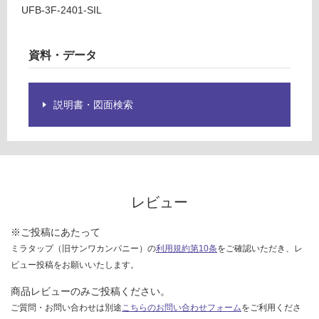
様
UFB-3F-2401-SIL
14
欄
0/
を
台
ご
資料・データ
確
認
く
説明書・図面検索
だ
さ
い
対
応
レビュー
し
て
※ご投稿にあたって
い
ミラタップ（旧サンワカンパニー）の
利用規約第10条
をご確認いただき、レ
な
い
ビュー投稿をお願いいたします。
商品レビューのみご投稿ください。
ご質問・お問い合わせは別途
こちらのお問い合わせフォーム
をご利用くださ