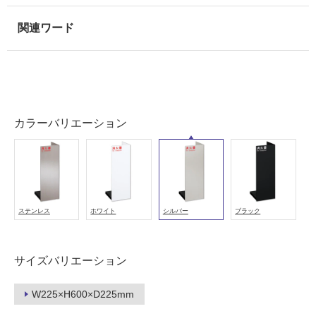
使
用
可
能
(寒
冷
地
以
カラーバリエーション
外)
使
用
不
可
ステンレス
ホワイト
シルバー
ブラック
フ
サイズバリエーション
ロ
W225×H600×D225mm