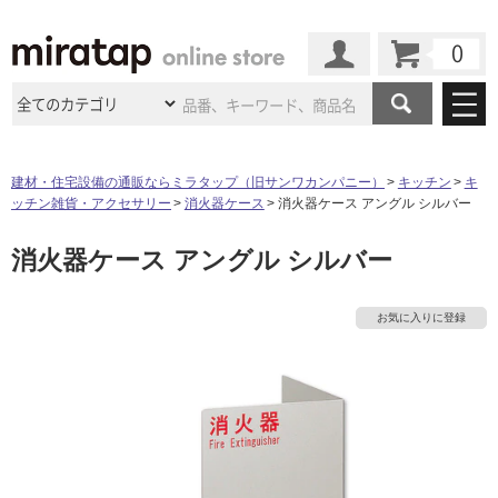
カート
マイページ
商品カテゴリ
建材・住宅設備の通販ならミラタップ（旧サンワカンパニー）
キッチン
キ
ッチン雑貨・アクセサリー
消火器ケース
消火器ケース アングル シルバー
施工事例
洗面所・水回り
タイル
消火器ケース アングル シルバー
ショールーム
施工事例
法人案件納入事例
キッチン
浴室（風呂・
バスルー
ム）・
トイレ
ショールームの
ご案内
東京
ショールーム
お気に入りに登録
ミラタップ
のあるくらし
お客様訪問
インタビュー
ドア（扉）・
建具・玄関
サポート
扉
エクステリア
（外構）
大阪
ショールーム
仙台
ショールーム
店舗・施設事例
その他サービス
ご利用ガイド
初めての方へ
ウッドデッキ
フローリング・
床材
タ
名古屋
ショールーム
京都
ショールーム
ミラタップと
創る家
工事会社紹介
Coziコンシ
よくある質問
お問い合わせ
ASOLIE
ェルジュ
収納
インテリア・
家具
イ
福岡
ショールーム
札幌スマート
ショールー