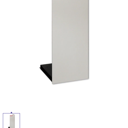
ム
修理お問い合わせ
クレーム公開
自分らしい家づくり
最高のリノベ会社が
みつ
照明
ペット用品
ル
横浜スマート
ショールー
SUVACO
かる
リノベりす
ム
ウェルビーみのお
HDC
説明書・図面検索
水まわり
3年保証
BOX
内装用建材
パネル・壁材
屋
内
お役立ち情報
住まいの
スタイリング
ロートアイアン
天然石・石材
床・
アイデア
屋
ミラタップ
チャンネル
メンテナンス・
施工材
新商品
外
オンライン相談
床・
浴
室
床・
駐
車
場
非
常