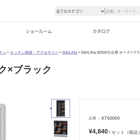
ショールーム
カタログ
チン
キッチン雑貨・アクセサリー
SiKiLiNa
SiKiLiNa W300引出用 オーク×ブ
オーク×ブラック
KT60009
品番
¥4,840
/ セット（税込