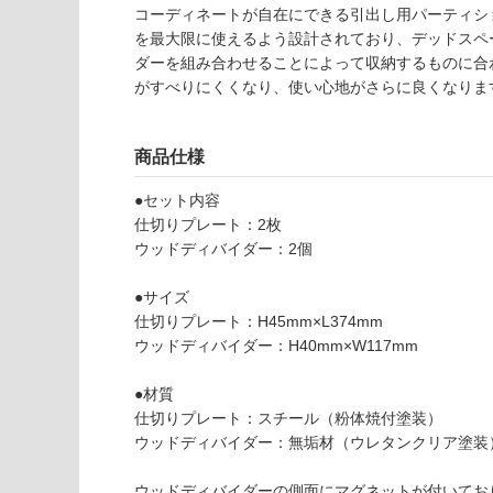
能
認
コーディネートが自在にできる引出し用パーティシ
(寒冷地
く
を最大限に使えるよう設計されており、デッドスペ
以外)
だ
ダーを組み合わせることによって収納するものに合
さ
がすべりにくくなり、使い心地がさらに良くなりま
使用不
い
可
K
対
商品仕様
T
応
6
し
●セット内容
0
て
仕切りプレート：2枚
0
い
ウッドディバイダー：2個
0
な
9
い
●サイズ
Si
仕切りプレート：H45mm×L374mm
Ki
ウッドディバイダー：H40mm×W117mm
Li
N
●材質
a
仕切りプレート：スチール（粉体焼付塗装）
W
ウッドディバイダー：無垢材（ウレタンクリア塗装
3
0
ウッドディバイダーの側面にマグネットが付いてお