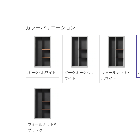
タイル
フローリ
ング
屋内床・
屋外床・
カラーバリエーション
土足・遮
浴室床・
音・床暖
駐車場
対
非
応
常
し
に
て
オーク×ホワイト
ダークオーク×ホ
ウォールナット×
適
ワイト
ホワイト
い
し
る
て
い
対
る
応
し
適
て
し
い
て
ウォールナット×
る
ブラック
い
が
る