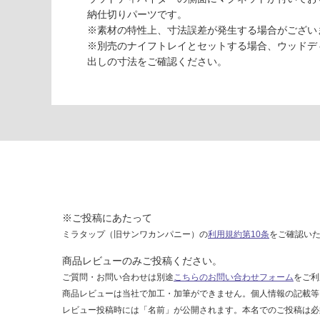
0
納仕切りパーツです。
引
※素材の特性上、寸法誤差が発生する場合がござい
出
※別売のナイフトレイとセットする場合、ウッドデ
用
出しの寸法をご確認ください。
オ
ー
ク
×
ブ
ラ
ッ
ク
運賃表
※ご投稿にあたって
S
ミラタップ（旧サンワカンパニー）の
利用規約第10条
をご確認い
商品レビューのみご投稿ください。
運
賃
ご質問・お問い合わせは別途
こちらのお問い合わせフォーム
をご利
合
商品レビューは当社で加工・加筆ができません。個人情報の記載等
計
レビュー投稿時には「名前」が公開されます。本名でのご投稿は必