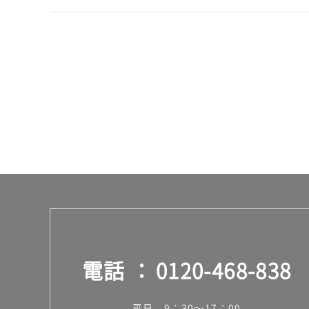
:
¥2,
11
0/
セ
ッ
ト
電話
0120-468-838
平日 9：30～17：00