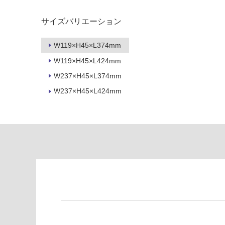
制
が
限
注
サイズバリエーション
あ
意
り
が
W119×H45×L374mm
の
必
W119×H45×L424mm
為
要
注
W237×H45×L374mm
適
意
し
W237×H45×L424mm
が
て
必
い
要
な
※
い
商
屋内壁・屋外
品
壁・浴室壁
仕
様
使用可
欄
能
を
ご
使用可
確