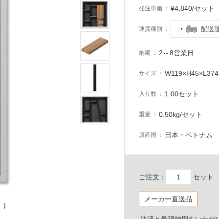
¥4,840/セッ
発注単価
配送
運賃種別
2～8営業日
納期
W119×H45×L37
サイズ
1.00セット
入り数
0.50kg/セット
重量
日本・ベトナム
原産国
ご注文：
セット
メーカー直送品
)