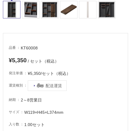
車
場
非
常
に
適
し
KT60008
品番
て
い
¥5,350
/ セット（税込）
る
¥5,350/セット（税込）
発注単価
適
し
配送運賃
運賃種別
て
い
2～8営業日
る
納期
が
W119×H45×L374mm
サイズ
注
意
1.00セット
入り数
が