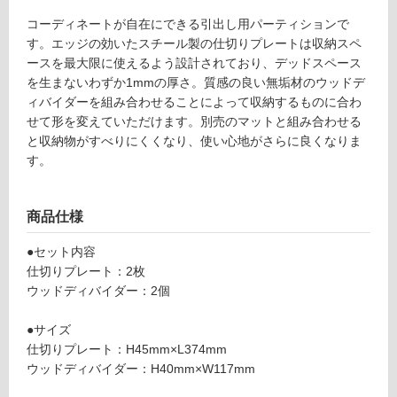
て
W
コーディネートが自在にできる引出し用パーティションで
い
3
す。エッジの効いたスチール製の仕切りプレートは収納スペ
る
0
ースを最大限に使えるよう設計されており、デッドスペース
0
対
を生まないわずか1mmの厚さ。質感の良い無垢材のウッドデ
引
応
ィバイダーを組み合わせることによって収納するものに合わ
出
し
せて形を変えていただけます。別売のマットと組み合わせる
用
て
と収納物がすべりにくくなり、使い心地がさらに良くなりま
ウ
い
す。
ォ
る
ー
が
ル
制
商品仕様
ナ
限
ッ
あ
●セット内容
ト
り
仕切りプレート：2枚
×
の
ウッドディバイダー：2個
ホ
為
ワ
注
●サイズ
イ
意
仕切りプレート：H45mm×L374mm
ト
が
ウッドディバイダー：H40mm×W117mm
必