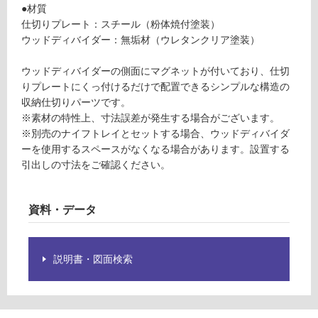
運賃表
要
●材質
S
※
仕切りプレート：スチール（粉体焼付塗装）
商
ウッドディバイダー：無垢材（ウレタンクリア塗装）
品
運
仕
ウッドディバイダーの側面にマグネットが付いており、仕切
賃
様
りプレートにくっ付けるだけで配置できるシンプルな構造の
合
欄
収納仕切りパーツです。
計
を
※素材の特性上、寸法誤差が発生する場合がございます。
:
ご
※別売のナイフトレイとセットする場合、ウッドディバイダ
¥2,
確
ーを使用するスペースがなくなる場合があります。設置する
11
認
引出しの寸法をご確認ください。
0/
く
セ
だ
ッ
資料・データ
さ
ト
い
対
説明書・図面検索
応
し
て
い