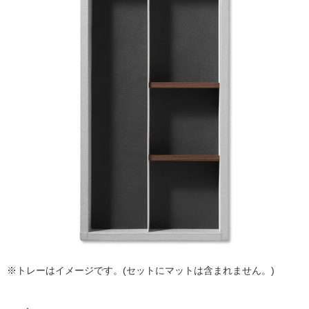
ム
修理お問い合わせ
クレーム公開
自分らしい家づくり
最高のリノベ会社が
みつ
照明
ペット用品
横浜スマート
ショールー
タ
SUVACO
かる
リノベりす
ム
ウェルビーみのお
HDC
説明書・図面検索
水まわり
3年保証
BOX
内装用建材
パネル・壁材
イ
お役立ち情報
住まいの
スタイリング
ロートアイアン
天然石・石材
ル
アイデア
ミラタップ
チャンネル
メンテナンス・
施工材
新商品
屋
オンライン相談
内
床・
屋
外
床・
浴
室
※トレーはイメージです。(セットにマットは含まれません。)
床・
駐