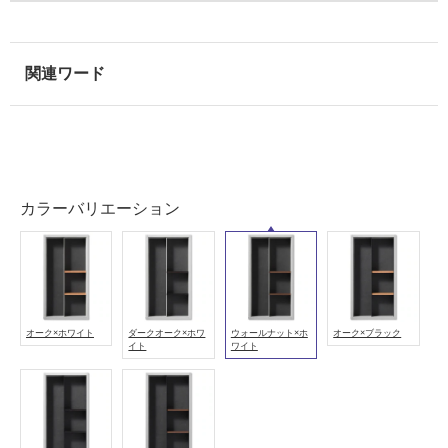
使
用
可
能
使
用
可
能
(寒
カラーバリエーション
冷
地
以
外)
使
オーク×ホワイト
ダークオーク×ホワ
ウォールナット×ホ
オーク×ブラック
用
イト
ワイト
不
可