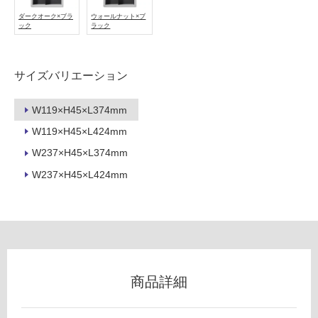
ダークオーク×ブラ
ウォールナット×ブ
フ
ック
ラック
ロ
サイズバリエーション
ー
W119×H45×L374mm
リ
W119×H45×L424mm
K
W237×H45×L374mm
T
ン
6
W237×H45×L424mm
0
グ
0
0
土足・遮
8
Si
音・床暖
Ki
対
商品詳細
Li
応
N
し
a