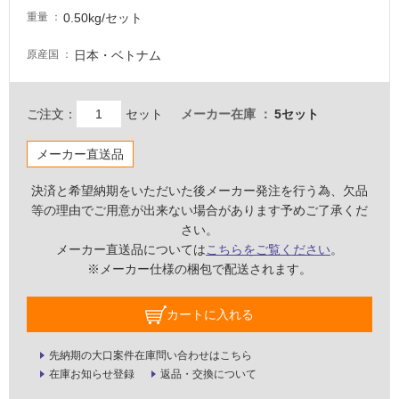
必
0.50kg/セット
重量
要
適
日本・ベトナム
原産国
し
て
い
ご注文：
セット
メーカー在庫
5セット
な
い
メーカー直送品
決済と希望納期をいただいた後メーカー発注を行う為、欠品
屋
等の理由でご用意が出来ない場合があります予めご了承くだ
内
さい。
壁・
メーカー直送品については
こちらをご覧ください
。
屋
※メーカー仕様の梱包で配送されます。
外
壁・
カートに入れる
浴
先納期の大口案件在庫問い合わせはこちら
室
在庫お知らせ登録
返品・交換について
壁