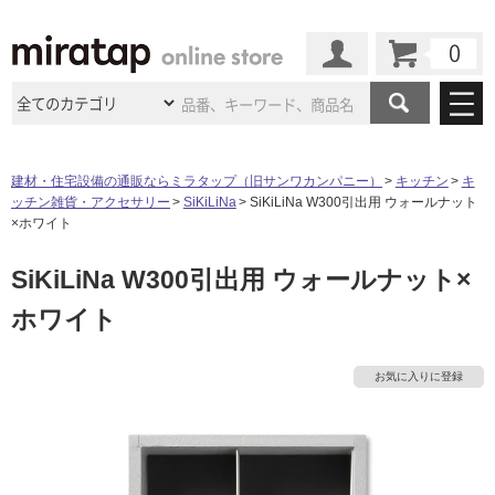
カート
マイページ
商品カテゴリ
建材・住宅設備の通販ならミラタップ（旧サンワカンパニー）
キッチン
キ
ッチン雑貨・アクセサリー
SiKiLiNa
SiKiLiNa W300引出用 ウォールナット
施工事例
洗面所・水回り
タイル
×ホワイト
ショールーム
施工事例
法人案件納入事例
SiKiLiNa W300引出用 ウォールナット×
キッチン
浴室（風呂・
バスルー
ム）・
トイレ
ショールームの
ご案内
東京
ショールーム
ホワイト
ミラタップ
のあるくらし
お客様訪問
インタビュー
ドア（扉）・
建具・玄関
サポート
扉
エクステリア
（外構）
大阪
ショールーム
仙台
ショールーム
店舗・施設事例
お気に入りに登録
その他サービス
ご利用ガイド
初めての方へ
ウッドデッキ
フローリング・
床材
名古屋
ショールーム
京都
ショールーム
ミラタップと
創る家
工事会社紹介
Coziコンシ
よくある質問
お問い合わせ
ASOLIE
ェルジュ
収納
インテリア・
家具
福岡
ショールーム
札幌スマート
ショールー