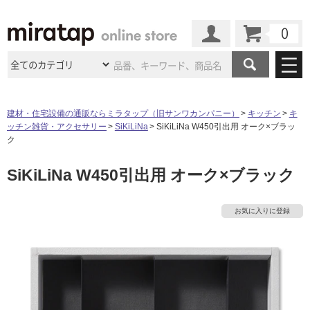
カート
マイページ
商品カテゴリ
建材・住宅設備の通販ならミラタップ（旧サンワカンパニー）
キッチン
キ
ッチン雑貨・アクセサリー
SiKiLiNa
SiKiLiNa W450引出用 オーク×ブラッ
施工事例
洗面所・水回り
タイル
ク
ショールーム
施工事例
法人案件納入事例
SiKiLiNa W450引出用 オーク×ブラック
キッチン
浴室（風呂・
バスルー
ム）・
トイレ
ショールームの
ご案内
東京
ショールーム
ミラタップ
のあるくらし
お客様訪問
インタビュー
ドア（扉）・
建具・玄関
お気に入りに登録
サポート
扉
エクステリア
（外構）
大阪
ショールーム
仙台
ショールーム
店舗・施設事例
その他サービス
ご利用ガイド
初めての方へ
ウッドデッキ
フローリング・
床材
名古屋
ショールーム
京都
ショールーム
ミラタップと
創る家
工事会社紹介
Coziコンシ
よくある質問
お問い合わせ
ASOLIE
ェルジュ
収納
インテリア・
家具
福岡
ショールーム
札幌スマート
ショールー