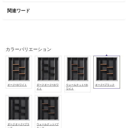
用
可
能
使
用
可
能
カラーバリエーション
(寒
冷
地
以
外)
オーク×ホワイト
ダークオーク×ホワ
ウォールナット×ホ
オーク×ブラック
使
イト
ワイト
用
不
可
ダークオーク×ブラ
ウォールナット×ブ