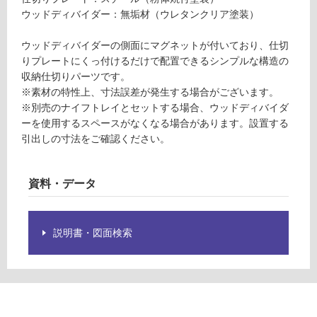
※
運
ウッドディバイダー：無垢材（ウレタンクリア塗装）
商
賃
品
合
ウッドディバイダーの側面にマグネットが付いており、仕切
仕
計
りプレートにくっ付けるだけで配置できるシンプルな構造の
様
:
収納仕切りパーツです。
欄
¥2,
※素材の特性上、寸法誤差が発生する場合がございます。
を
11
※別売のナイフトレイとセットする場合、ウッドディバイダ
ご
0/
ーを使用するスペースがなくなる場合があります。設置する
確
セ
引出しの寸法をご確認ください。
認
ッ
く
ト
だ
資料・データ
さ
い
説明書・図面検索
対
応
し
て
い
な