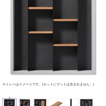
ム
修理お問い合わせ
クレーム公開
タ
自分らしい家づくり
最高のリノベ会社が
みつ
照明
ペット用品
横浜スマート
ショールー
SUVACO
かる
リノベりす
ム
ウェルビーみのお
HDC
説明書・図面検索
水まわり
3年保証
イ
BOX
内装用建材
パネル・壁材
ル
お役立ち情報
住まいの
スタイリング
ロートアイアン
天然石・石材
アイデア
ミラタップ
チャンネル
屋
メンテナンス・
施工材
新商品
オンライン相談
内
床・
屋
外
床・
浴
※トレーはイメージです。(セットにマットは含まれません。)
室
床・
駐
車