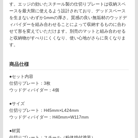
い
す。エッジの効いたスチール製の仕切りプレートは収納スペ
a
る
ースを最大限に使えるよう設計されており、デッドスペース
W
を生まないわずか1mmの厚さ。質感の良い無垢材のウッドデ
4
対
ィバイダーを組み合わせることによって収納するものに合わ
5
応
せて形を変えていただけます。別売のマットと組み合わせる
0
し
と収納物がすべりにくくなり、使い心地がさらに良くなりま
引
て
す。
出
い
用
る
オ
が
商品仕様
ー
制
ク
限
●セット内容
×
あ
仕切りプレート：3枚
ブ
り
ウッドディバイダー：4個
ラ
の
ッ
為
●サイズ
ク
注
仕切りプレート：H45mm×L424mm
意
ウッドディバイダー：H40mm×W117mm
運賃表
が
S
必
●材質
要
仕切りプレート：スチール（粉体焼付塗装）