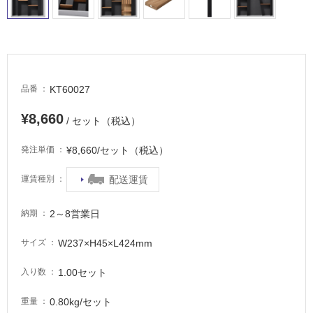
場
非
常
に
適
KT60027
品番
し
て
¥8,660
/ セット（税込）
い
る
¥8,660/セット（税込）
発注単価
適
配送運賃
運賃種別
し
て
い
2～8営業日
納期
る
が
W237×H45×L424mm
サイズ
注
1.00セット
意
入り数
が
0.80kg/セット
重量
必