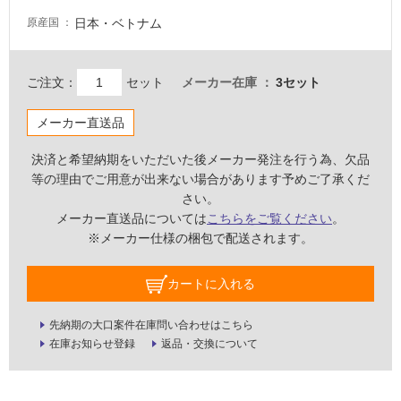
要
日本・ベトナム
原産国
適
し
て
ご注文：
セット
メーカー在庫
3セット
い
な
メーカー直送品
い
決済と希望納期をいただいた後メーカー発注を行う為、欠品
等の理由でご用意が出来ない場合があります予めご了承くだ
屋
さい。
内
メーカー直送品については
こちらをご覧ください
。
壁・
※メーカー仕様の梱包で配送されます。
屋
外
カートに入れる
壁・
浴
先納期の大口案件在庫問い合わせはこちら
室
在庫お知らせ登録
返品・交換について
壁
使