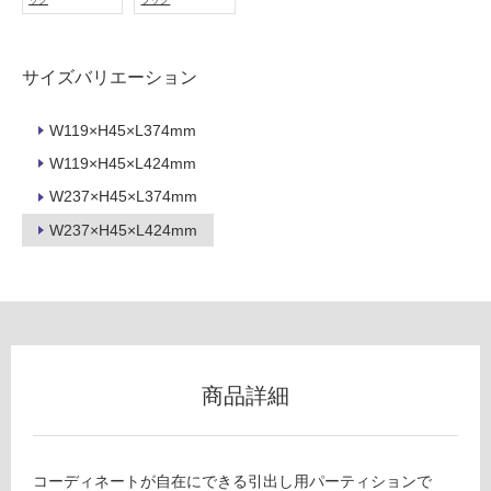
ック
ラック
フ
ロ
サイズバリエーション
ー
W119×H45×L374mm
W119×H45×L424mm
リ
W237×H45×L374mm
ン
W237×H45×L424mm
K
T
グ
6
0
土足・遮
0
2
音・床暖
7
商品詳細
対
Si
応
Ki
し
Li
て
コーディネートが自在にできる引出し用パーティションで
N