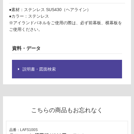
フ
対
ィ
応
●素材：ステンレス SUS430（ヘアライン）
ッ
し
●カラー：ステンレス
ト
て
※アイランドパネルをご使用の際は、必ず前幕板、横幕板を
ア
い
ご使用ください。
イ
る
ラ
対
ン
資料・データ
応
ド
し
パ
て
ネ
説明書・図面検索
い
ル
る
W
が
9
制
0
限
0
あ
H
こちらの商品もお忘れなく
り
3
の
0
為
0
注
品番：LAFS100S
用