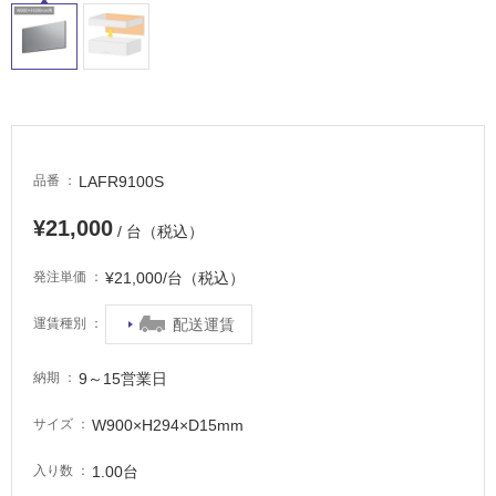
床・
駐
車
場
非
常
LAFR9100S
品番
に
適
¥21,000
/ 台（税込）
し
て
¥21,000/台（税込）
発注単価
い
る
配送運賃
運賃種別
適
し
9～15営業日
納期
て
W900×H294×D15mm
い
サイズ
る
1.00台
入り数
が