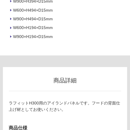
可
W900×H394×D15mm
W600×H494×D15mm
W900×H494×D15mm
フ
W600×H194×D15mm
W900×H194×D15mm
ロ
ー
L
リ
A
F
商品詳細
ン
R
9
グ
1
ラフィットH300用のアイランドパネルです。フードの背面仕
0
上げ材としてお使いください。
0
土足・遮
S
音・床暖
ラ
商品仕様