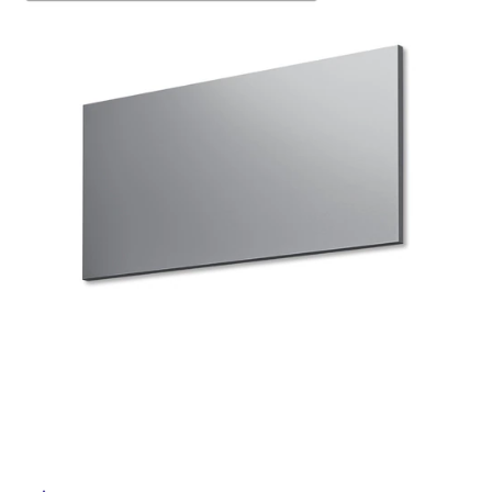
ム
修理お問い合わせ
クレーム公開
自分らしい家づくり
最高のリノベ会社が
みつ
照明
ペット用品
横浜スマート
ショールー
SUVACO
かる
リノベりす
ム
ウェルビーみのお
HDC
説明書・図面検索
水まわり
3年保証
BOX
内装用建材
パネル・壁材
タ
お役立ち情報
住まいの
スタイリング
ロートアイアン
天然石・石材
アイデア
イ
ミラタップ
チャンネル
メンテナンス・
施工材
新商品
オンライン相談
ル
屋
内
床・
屋
外
床・
浴
室