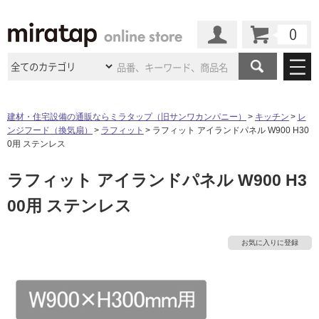
カート
マイページ
商品カテゴリ
建材・住宅設備の通販ならミラタップ（旧サンワカンパニー）
キッチン
レ
ンジフード（換気扇）
ラフィット
ラフィット アイランドパネル W900 H30
施工事例
洗面所・水回り
タイル
0用 ステンレス
ショールーム
施工事例
法人案件納入事例
ラフィット アイランドパネル W900 H3
キッチン
浴室（風呂・
バスルー
ム）・
トイレ
ショールームの
ご案内
東京
ショールーム
00用 ステンレス
ミラタップ
のあるくらし
お客様訪問
インタビュー
ドア（扉）・
建具・玄関
サポート
扉
エクステリア
（外構）
大阪
ショールーム
仙台
ショールーム
店舗・施設事例
お気に入りに登録
その他サービス
ご利用ガイド
初めての方へ
ウッドデッキ
フローリング・
床材
名古屋
ショールーム
京都
ショールーム
ミラタップと
創る家
工事会社紹介
Coziコンシ
よくある質問
お問い合わせ
ASOLIE
ェルジュ
収納
インテリア・
家具
福岡
ショールーム
札幌スマート
ショールー