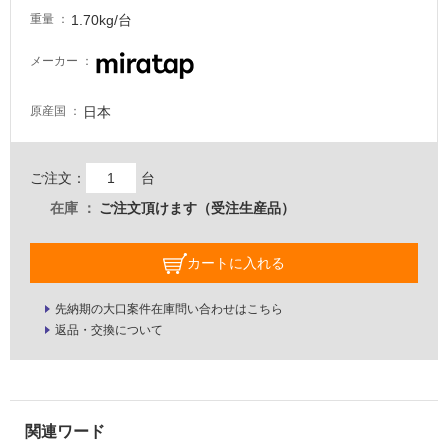
注
1.70kg/台
重量
意
が
メーカー
必
要
日本
原産国
適
し
て
ご注文：
台
い
在庫
ご注文頂けます（受注生産品）
な
い
カートに入れる
屋
先納期の大口案件在庫問い合わせはこちら
内
返品・交換について
壁・
屋
外
壁・
浴