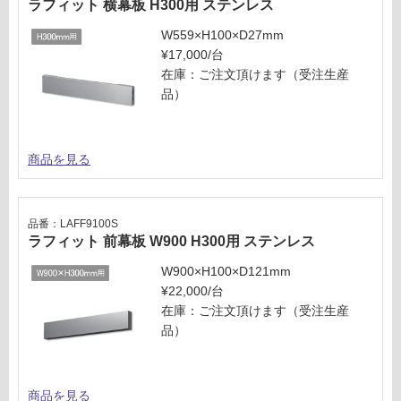
ラフィット 横幕板 H300用 ステンレス
意
ス
が
テ
W559×H100×D27mm
必
ン
¥17,000/台
要
レ
在庫：ご注文頂けます（受注生産
※
ス
品）
商
品
運賃表
仕
M
商品を見る
様
欄
運
を
賃
ご
品番：LAFF9100S
合
ラフィット 前幕板 W900 H300用 ステンレス
確
計
認
W900×H100×D121mm
:
く
¥22,000/台
¥8
だ
在庫：ご注文頂けます（受注生産
9
さ
品）
0/
い
台
対
応
商品を見る