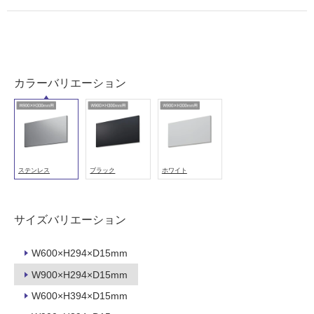
室
壁
使
用
カラーバリエーション
可
能
使
用
可
能
ステンレス
ブラック
ホワイト
(寒
冷
地
サイズバリエーション
以
外)
W600×H294×D15mm
使
W900×H294×D15mm
用
W600×H394×D15mm
不