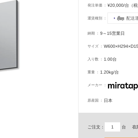
¥20,000/台（
発注単価
配送
運賃種別
9～15営業日
納期
W600×H294×D1
サイズ
1.00台
入り数
1.20kg/台
重量
メーカー
日本
原産国
ご注文：
台
在