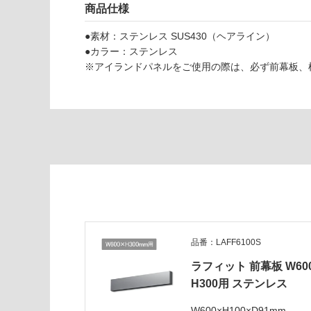
商品仕様
能
認
(寒冷地
く
●素材：ステンレス SUS430（ヘアライン）
L
以外)
だ
●カラー：ステンレス
A
さ
使用不
※アイランドパネルをご使用の際は、必ず前幕板、
F
い
可
R
対
6
応
1
し
0
て
0
い
S
な
ラ
い
フ
ィ
ッ
ト
品番：LAFF6100S
ア
ラフィット 前幕板 W60
イ
H300用 ステンレス
ラ
ン
W600×H100×D91mm