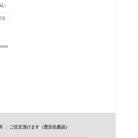
税込）
運賃
5mm
庫
ご注文頂けます（受注生産品）