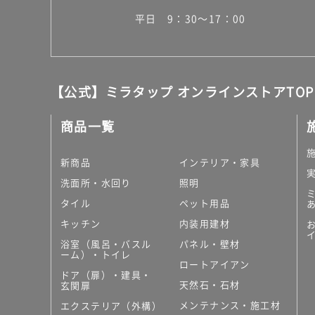
平日 9：30～17：00
【公式】ミラタップ オンラインストアTOP
商品一覧
新商品
インテリア・家具
洗面所・水回り
照明
タイル
ペット用品
キッチン
内装用建材
浴室（風呂・バスル
パネル・壁材
ーム）・トイレ
ロートアイアン
ドア（扉）・建具・
天然石・石材
玄関扉
メンテナンス・施工材
エクステリア（外構）