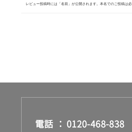
レビュー投稿時には「名前」が公開されます。本名でのご投稿は必
運
賃
合
計
:
¥8
9
0/
台
電話
0120-468-838