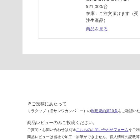
ド
¥21,000/台
パ
在庫：ご注文頂けます（受
ネ
注生産品）
ル
商品を見る
W
6
0
0
H
3
0
0
用
ス
テ
※ご投稿にあたって
ン
ミラタップ（旧サンワカンパニー）の
利用規約第10条
をご確認い
レ
ス
商品レビューのみご投稿ください。
ご質問・お問い合わせは別途
こちらのお問い合わせフォーム
をご利
運賃表
商品レビューは当社で加工・加筆ができません。個人情報の記載等
M