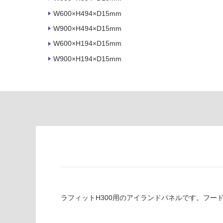
が
る
制
W600×H494×D15mm
が
限
注
W900×H494×D15mm
あ
意
W600×H194×D15mm
り
が
の
必
W900×H194×D15mm
為
要
注
適
意
し
が
て
必
い
要
な
※
い
商
屋内壁・屋外
品
壁・浴室壁
仕
様
使用可
欄
能
ラフィットH300用のアイランドパネルです。フー
を
ご
使用可
確