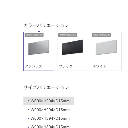
タイル
フローリ
ング
屋内床・
カラーバリエーション
屋外床・
土足・遮
浴室床・
音・床暖
駐車場
対
非
応
常
し
に
ステンレス
ブラック
ホワイト
て
適
い
し
る
て
サイズバリエーション
い
対
る
応
W600×H294×D15mm
し
適
W900×H294×D15mm
て
し
い
て
W600×H394×D15mm
る
い
W900×H394×D15mm