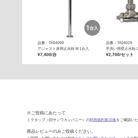
6
1
1
レ
プ
ト
品番：TA04099
品番：TA04029
イ
アジャスト床用止水栓 M 1台入
手洗い用壁止水栓
ン
¥7,400/台
¥2,700/セット
ウ
ォ
ー
ル
ブ
ラ
ッ
ク
※ご投稿にあたって
下
ミラタップ（旧サンワカンパニー）の
利用規約第10条
をご確認い
台
商品レビューのみご投稿ください。
運賃表