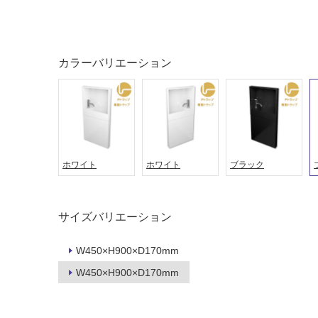
カラーバリエーション
ホワイト
ホワイト
ブラック
タイル
フローリ
サイズバリエーション
ング
W450×H900×D170mm
屋内床・
W450×H900×D170mm
屋外床・
土足・遮
浴室床・
音・床暖
駐車場