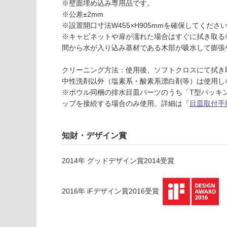
応
ル
※壁面埋め込み専用品です。
し
バ
※公差±2mm
て
ー
※設置開口寸法W455×H905mmを確保してくださ
い
樹
※キャビネットや扉が濡れた場合はすぐに拭き取る
な
脂
間から水が入り込み基材である木部が吸水して膨張
い
P
ト
クリーニング方法：使用後、ソフトクロスにて拭き
ラ
中性洗剤以外（塩素系・酸素系漂白剤等）は使用し
ッ
※ボウル同梱の排水目皿パーツのうち「T型パッキ
プ
ップを接続する場合のみ使用。詳細は『
目皿取付手
セ
ッ
知財・デザイン賞
ト
-
2014
年
グッドデザイン賞2014
受賞
W
A
1
2016
年
iFデザイン賞2016
受賞
1
5
1