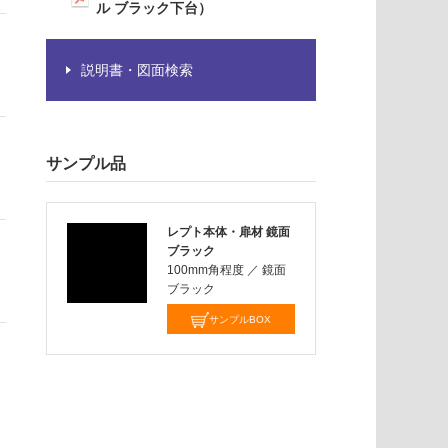
ル ブラック下台）
説明書・図面検索
サンプル品
レプト本体・扉材 鏡面
ブラック
100mm角程度
／
鏡面
ブラック
サンプルBOX