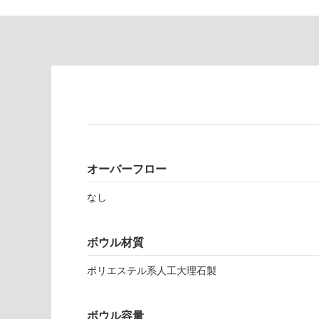
対
非
応
常
し
に
て
適
い
し
る
て
い
対
る
応
し
適
て
し
オーバーフロー
い
て
る
い
なし
が
る
制
が
限
ボウル材質
注
L
あ
意
E
ポリエステル系人工大理石製
り
が
P
の
必
0
為
要
5
ボウル容量