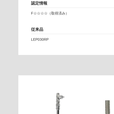
2
認定情報
R
レプ
F☆☆☆☆（取得済み）
トイ
ンウ
ォー
従来品
ル
LEP030RP
ブラ
ック
ボウ
ル
（右
水栓
穴）
運賃表
E
F
U
1
1