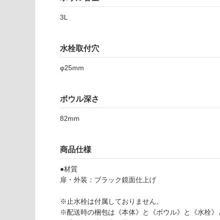
注
0
適
意
R
3L
し
が
P
て
必
レ
い
要
水栓取付穴
プ
な
※
ト
い
商
φ25mm
イ
屋内壁・屋外
品
ン
壁・浴室壁
仕
ウ
様
ボウル深さ
使用可
ォ
欄
能
ー
82mm
を
ル
ご
ブ
使用可
確
ラ
商品仕様
能
認
ッ
(寒冷地
く
ク
●材質
以外)
だ
右
扉・外装：ブラック鏡面仕上げ
さ
使用不
水
い
可
栓
※止水栓は付属しておりません。
対
シ
※配送時の梱包は《本体》と《ボウル》と《水栓》