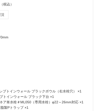
ット（税込）
運賃
70mm
2R レプトインウォール ブラックボウル（右水栓穴） ×1
 レプトインウォール ブラック下台 ×1
 リネア単水栓＃ML050（専用水栓）φ22～26mm対応 ×1
 樹脂製Pトラップ ×1