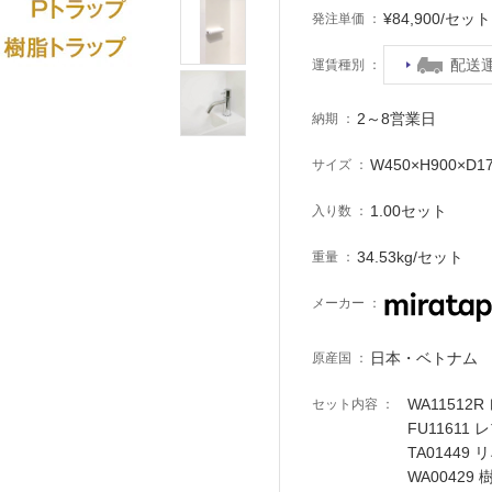
¥84,900/セ
発注単価
配送
運賃種別
2～8営業日
納期
W450×H900×D1
サイズ
1.00セット
入り数
34.53kg/セット
重量
メーカー
日本・ベトナム
原産国
WA1151
セット内容
FU11611
TA01449
WA00429