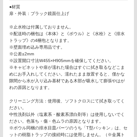
リ
レプ
●材質
トイ
扉・外装：ブラック鏡面仕上げ
ン
ンウ
ォー
※止水栓は付属しておりません。
ル
グ
※配送時の梱包は《本体》と《ボウル》と《水栓》と《排水
ブラ
トラップ》の4梱包となります。
ック
※壁面埋め込み専用品です。
土足・遮
ボウ
※公差±2mm
音・床暖
ル
※設置開口寸法W455×H905mmを確保してください。
（右
※キャビネットや扉が濡れた場合はすぐに拭き取るなどこま
対
水栓
めにお手入れしてください。濡れたまま放置すると、僅かな
応
穴）
隙間から水が入り込み基材である木部が吸水して膨張やはが
し
れの原因となります。
て
運賃表
い
E
クリーニング方法：使用後、ソフトクロスにて拭き取ってく
る
ださい。
F
対
中性洗剤以外（塩素系・酸素系漂白剤等）は使用しないでく
U
応
ださい。色落ち・傷・色ムラの原因となります。
1
し
※ボウル同梱の排水目皿パーツのうち「T型パッキン」は、セ
1
て
ットの樹脂トラップの接続時には使用しません。（※金属ト
6