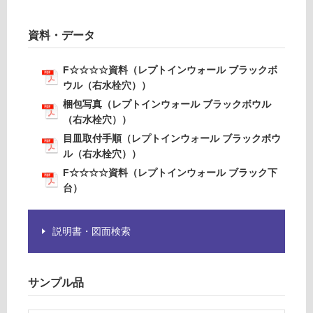
を
T
ご
A
確
資料・データ
0
認
1
く
F☆☆☆☆資料（レプトインウォール ブラックボ
4
だ
ウル（右水栓穴））
4
さ
9
梱包写真（レプトインウォール ブラックボウル
い
リネ
（右水栓穴））
対
ア単
目皿取付手順（レプトインウォール ブラックボウ
応
水栓
ル（右水栓穴））
し
＃M
F☆☆☆☆資料（レプトインウォール ブラック下
て
L05
台）
い
0
な
（専
い
用水
説明書・図面検索
栓）
φ22
～2
サンプル品
6m
m対