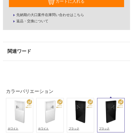
カートに入れる
て
い
先納期の大口案件在庫問い合わせはこちら
る
返品・交換について
適
し
て
い
る
が
注
意
が
必
カラーバリエーション
要
L
適
E
し
P
て
0
い
5
な
0
ホワイト
ホワイト
ブラック
ブラック