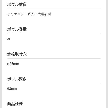
能
ボウル材質
ー
(寒
樹
ポリエステル系人工大理石製
冷
脂
地
S
以
ト
ボウル容量
外)
ラ
ッ
使
3L
プ
用
セ
不
ッ
水栓取付穴
可
ト
-
φ25mm
W
フ
A
ボウル深さ
1
1
ロ
82mm
5
1
ー
2
商品仕様
R