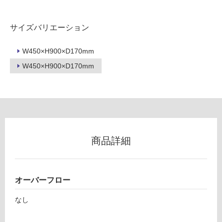
い
R
S
レ
サイズバリエーション
屋
プ
内
ト
W450×H900×D170mm
壁・
イ
W450×H900×D170mm
屋
ン
ウ
外
ォ
壁・
ー
浴
ル
室
ブ
壁
ラ
商品詳細
ッ
使
ク
用
右
可
水
オーバーフロー
能
栓
使
なし
シ
用
ル
可
バ