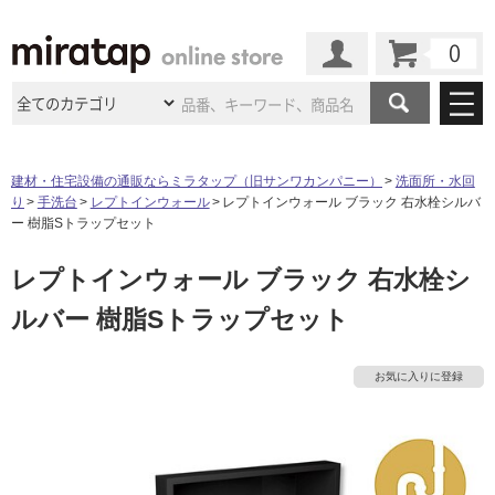
カート
マイページ
商品カテゴリ
建材・住宅設備の通販ならミラタップ（旧サンワカンパニー）
洗面所・水回
り
手洗台
レプトインウォール
レプトインウォール ブラック 右水栓シルバ
施工事例
洗面所・水回り
タイル
ー 樹脂Sトラップセット
ショールーム
施工事例
法人案件納入事例
レプトインウォール ブラック 右水栓シ
キッチン
浴室（風呂・
バスルー
ム）・
トイレ
ショールームの
ご案内
東京
ショールーム
ルバー 樹脂Sトラップセット
ミラタップ
のあるくらし
お客様訪問
インタビュー
ドア（扉）・
建具・玄関
サポート
扉
エクステリア
（外構）
大阪
ショールーム
仙台
ショールーム
店舗・施設事例
お気に入りに登録
その他サービス
ご利用ガイド
初めての方へ
ウッドデッキ
フローリング・
床材
名古屋
ショールーム
京都
ショールーム
ミラタップと
創る家
工事会社紹介
Coziコンシ
よくある質問
お問い合わせ
ASOLIE
ェルジュ
収納
インテリア・
家具
福岡
ショールーム
札幌スマート
ショールー