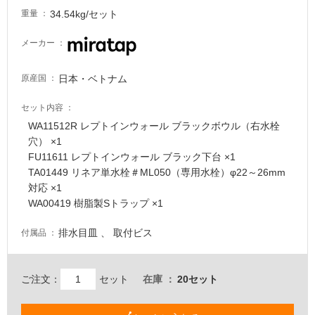
34.54kg/セット
重量
屋
内
メーカー
床・
屋
日本・ベトナム
原産国
外
セット内容
床・
WA11512R レプトインウォール ブラックボウル（右水栓
浴
穴） ×1
室
FU11611 レプトインウォール ブラック下台 ×1
床・
TA01449 リネア単水栓＃ML050（専用水栓）φ22～26mm
駐
対応 ×1
WA00419 樹脂製Sトラップ ×1
車
場
排水目皿 、 取付ビス
付属品
非
常
ご注文：
セット
在庫
20セット
に
適
し