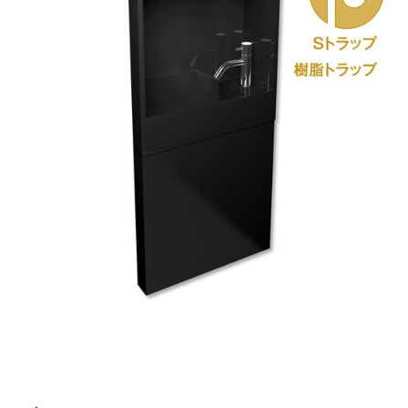
ム
修理お問い合わせ
クレーム公開
自分らしい家づくり
最高のリノベ会社が
みつ
照明
ペット用品
横浜スマート
ショールー
SUVACO
かる
リノベりす
ム
ウェルビーみのお
HDC
説明書・図面検索
水まわり
3年保証
BOX
内装用建材
パネル・壁材
お役立ち情報
住まいの
スタイリング
ロートアイアン
天然石・石材
アイデア
ミラタップ
チャンネル
メンテナンス・
施工材
新商品
オンライン相談