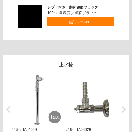
応
レプト本体・扉材 鏡面ブラック
100mm角程度
／
鏡面ブラック
運賃表
G
サンプルBOX
W
A
0
0
4
1
止水栓
9
樹
脂
製
S
ト
ラ
ッ
プ
品番：TA04099
品番：TA04029
品番：T