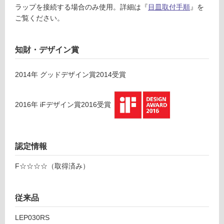
い
ラップを接続する場合のみ使用。詳細は『
目皿取付手順
』を
1
る
ご覧ください。
1
が
レ
制
プ
限
知財・デザイン賞
ト
あ
イ
り
ン
2014
年
グッドデザイン賞2014
受賞
の
ウ
為
ォ
注
2016
年
iFデザイン賞2016
受賞
ー
意
ル
が
ブ
必
ラ
認定情報
要
ッ
※
ク
F☆☆☆☆（取得済み）
商
下
品
台
仕
従来品
様
運賃表
欄
O
LEP030RS