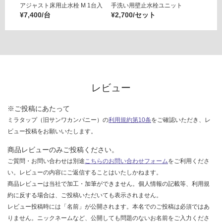
運賃表
アジャスト床用止水栓 M 1台入
手洗い用壁止水栓ユニット
アジャ
G
¥7,400/台
¥2,700/セット
¥7,40
運
賃
合
計
:
レビュー
¥4,
70
※ご投稿にあたって
0/
ミラタップ（旧サンワカンパニー）の
利用規約第10条
をご確認いただき、レ
セ
ビュー投稿をお願いいたします。
ッ
ト
商品レビューのみご投稿ください。
ご質問・お問い合わせは別途
こちらのお問い合わせフォーム
をご利用くださ
い。レビューの内容にご返信することはいたしかねます。
商品レビューは当社で加工・加筆ができません。個人情報の記載等、利用規
約に反する場合は、ご投稿いただいても表示されません。
レビュー投稿時には「名前」が公開されます。本名でのご投稿は必須ではあ
りません。ニックネームなど、公開しても問題のないお名前をご入力くださ