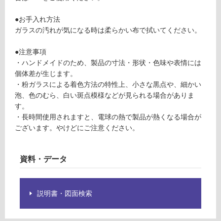
必
運
要
賃
●お手入れ方法
※
合
ガラスの汚れが気になる時は柔らかい布で拭いてください。
商
計
品
:
●注意事項
仕
¥1,
・ハンドメイドのため、製品の寸法・形状・色味や表情には
様
27
個体差が生じます。
欄
0/
・粉ガラスによる着色方法の特性上、小さな黒点や、細かい
を
個
泡、色のむら、白い斑点模様などが見られる場合がありま
ご
す。
確
・長時間使用されますと、電球の熱で製品が熱くなる場合が
認
ございます。やけどにご注意ください。
く
だ
さ
資料・データ
い
対
応
説明書・図面検索
し
て