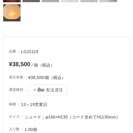
車
場
非
常
に
適
し
LG15119
品番
て
¥38,500
い
/ 個（税込）
る
¥38,500/個（税込）
発注単価
適
し
配送運賃
運賃種別
て
い
13～19営業日
納期
る
が
シェード：φ140×H130（コード含めてH1130mm）
サイズ
注
意
1.00個
入り数
が