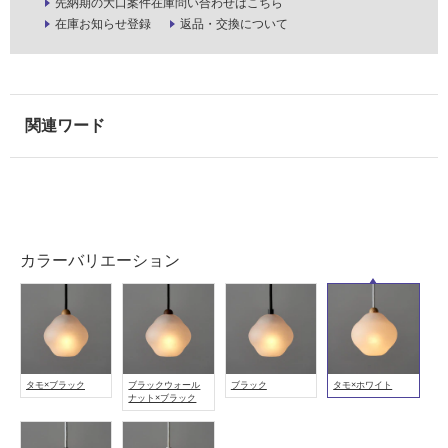
先納期の大口案件在庫問い合わせはこちら
在庫お知らせ登録
返品・交換について
使
用
可
能
使
用
可
能
(寒
冷
地
カラーバリエーション
以
外)
使
用
不
タモ×ブラック
ブラックウォール
ブラック
タモ×ホワイト
ナット×ブラック
可