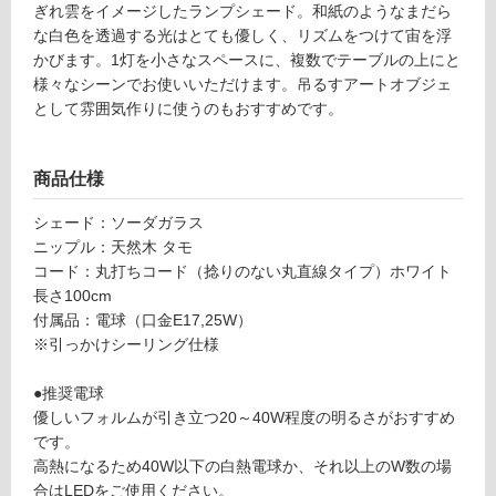
1
ぎれ雲をイメージしたランプシェード。和紙のようなまだら
て
9
な白色を透過する光はとても優しく、リズムをつけて宙を浮
い
fl
かびます。1灯を小さなスペースに、複数でテーブルの上にと
る
o
様々なシーンでお使いいただけます。吊るすアートオブジェ
at
対
として雰囲気作りに使うのもおすすめです。
At
応
y
し
p
商品仕様
て
e
い
シェード：ソーダガラス
タ
る
ニップル：天然木 タモ
モ
が
コード：丸打ちコード（捻りのない丸直線タイプ）ホワイト
×
制
長さ100cm
ホ
限
付属品：電球（口金E17,25W）
ワ
あ
※引っかけシーリング仕様
イ
り
ト
の
●推奨電球
為
優しいフォルムが引き立つ20～40W程度の明るさがおすすめ
運賃表
注
です。
O
意
高熱になるため40W以下の白熱電球か、それ以上のW数の場
が
合はLEDをご使用ください。