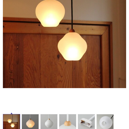
ム
修理お問い合わせ
クレーム公開
自分らしい家づくり
最高のリノベ会社が
みつ
照明
ペット用品
横浜スマート
ショールー
SUVACO
かる
リノベりす
タ
ム
ウェルビーみのお
HDC
説明書・図面検索
水まわり
3年保証
BOX
内装用建材
パネル・壁材
イ
お役立ち情報
住まいの
スタイリング
ロートアイアン
天然石・石材
アイデア
ル
ミラタップ
チャンネル
メンテナンス・
施工材
新商品
オンライン相談
屋
内
床・
屋
外
床・
浴
室
床・
駐