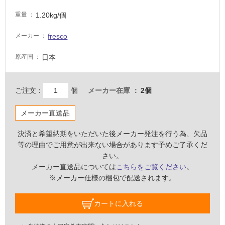
必
1.20kg/個
重量
要
適
fresco
メーカー
し
日本
原産国
て
い
な
ご注文：
個
メーカー在庫
2個
い
メーカー直送品
屋
内
決済と希望納期をいただいた後メーカー発注を行う為、欠品
壁・
等の理由でご用意が出来ない場合があります予めご了承くだ
さい。
屋
メーカー直送品については
こちらをご覧ください
。
外
※メーカー仕様の梱包で配送されます。
壁・
浴
カートに入れる
室
壁