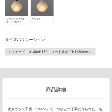
フ
ブラックウォール
ホワイト
ロ
ナット×ホワイト
ー
サイズバリエーション
リ
シェード：φ140×H130（コード含めてH1130mm）
ン
グ
土足・遮
L
商品詳細
G
音・床暖
1
対
5
応
1
吹きガラス工房 「fresco」で一つひとつ丁寧に作られた、ち
し