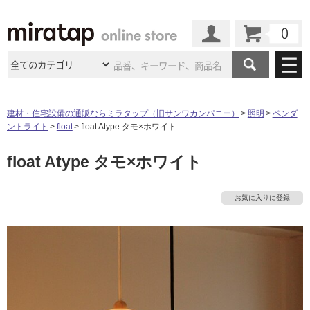
カート
マイページ
商品カテゴリ
建材・住宅設備の通販ならミラタップ（旧サンワカンパニー）
照明
ペンダ
ントライト
float
float Atype タモ×ホワイト
施工事例
洗面所・水回り
タイル
float Atype タモ×ホワイト
ショールーム
施工事例
法人案件納入事例
キッチン
浴室（風呂・
バスルー
ム）・
トイレ
ショールームの
ご案内
東京
ショールーム
お気に入りに登録
ミラタップ
のあるくらし
お客様訪問
インタビュー
ドア（扉）・
建具・玄関
サポート
扉
エクステリア
（外構）
大阪
ショールーム
仙台
ショールーム
店舗・施設事例
その他サービス
ご利用ガイド
初めての方へ
ウッドデッキ
フローリング・
床材
名古屋
ショールーム
京都
ショールーム
ミラタップと
創る家
工事会社紹介
Coziコンシ
よくある質問
お問い合わせ
ASOLIE
ェルジュ
収納
インテリア・
家具
福岡
ショールーム
札幌スマート
ショールー