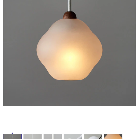
ム
修理お問い合わせ
クレーム公開
自分らしい家づくり
最高のリノベ会社が
みつ
照明
ペット用品
横浜スマート
ショールー
タ
SUVACO
かる
リノベりす
ム
ウェルビーみのお
HDC
説明書・図面検索
水まわり
3年保証
BOX
内装用建材
パネル・壁材
イ
お役立ち情報
住まいの
スタイリング
ロートアイアン
天然石・石材
ル
アイデア
ミラタップ
チャンネル
メンテナンス・
施工材
新商品
屋
オンライン相談
内
床・
屋
外
床・
浴
室
床・
駐