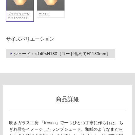
フ
ブラックウォール
ホワイト
ナット×ホワイト
ロ
ー
サイズバリエーション
リ
シェード：φ140×H130（コード含めてH1130mm）
ン
L
G
グ
1
5
1
商品詳細
土足・遮
4
音・床暖
9
fl
対
o
吹きガラス工房 「fresco」で一つひとつ丁寧に作られた、ち
応
at
ぎれ雲をイメージしたランプシェード。和紙のようなまだら
し