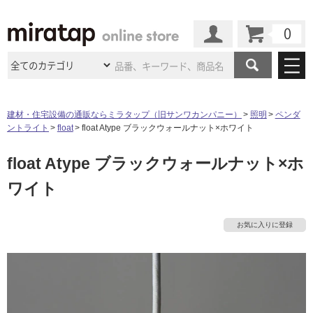
カート
マイページ
商品カテゴリ
建材・住宅設備の通販ならミラタップ（旧サンワカンパニー）
照明
ペンダ
ントライト
float
float Atype ブラックウォールナット×ホワイト
施工事例
洗面所・水回り
タイル
float Atype ブラックウォールナット×ホ
ショールーム
施工事例
法人案件納入事例
キッチン
浴室（風呂・
バスルー
ワイト
ム）・
トイレ
ショールームの
ご案内
東京
ショールーム
ミラタップ
のあるくらし
お客様訪問
インタビュー
ドア（扉）・
建具・玄関
サポート
扉
エクステリア
（外構）
お気に入りに登録
大阪
ショールーム
仙台
ショールーム
店舗・施設事例
その他サービス
ご利用ガイド
初めての方へ
ウッドデッキ
フローリング・
床材
名古屋
ショールーム
京都
ショールーム
ミラタップと
創る家
工事会社紹介
Coziコンシ
よくある質問
お問い合わせ
ASOLIE
ェルジュ
収納
インテリア・
家具
福岡
ショールーム
札幌スマート
ショールー