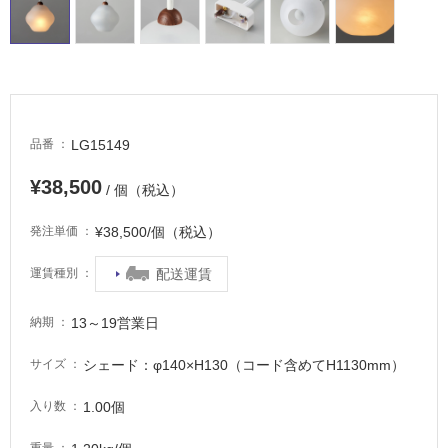
車
場
非
常
に
適
LG15149
品番
し
て
¥38,500
/ 個（税込）
い
る
¥38,500/個（税込）
発注単価
適
配送運賃
運賃種別
し
て
い
13～19営業日
納期
る
が
シェード：φ140×H130（コード含めてH1130mm）
サイズ
注
1.00個
意
入り数
が