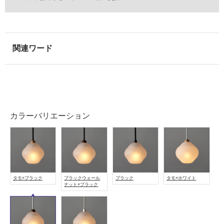
使
用
可
能
使
用
可
能
(寒
冷
カラーバリエーション
地
以
外)
使
用
タモ×ブラック
ブラックウォール
ブラック
タモ×ホワイト
不
ナット×ブラック
可