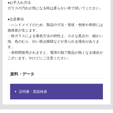
要
●お手入れ方法
運賃表
※
ガラスの汚れが気になる時は柔らかい布で拭いてください。
O
商
品
●注意事項
運
仕
・ハンドメイドのため、製品の寸法・形状・色味や表情には
賃
様
個体差が生じます。
合
欄
・粉ガラスによる着色方法の特性上、小さな黒点や、細かい
計
を
泡、色のむら、白い斑点模様などが見られる場合がありま
:
ご
す。
¥1,
確
・長時間使用されますと、電球の熱で製品が熱くなる場合が
27
認
ございます。やけどにご注意ください。
0/
く
個
だ
資料・データ
さ
い
対
説明書・図面検索
応
し
て
い