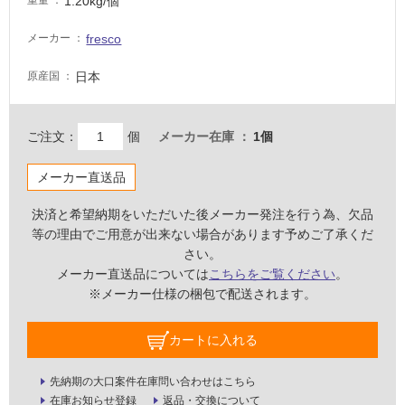
1.20kg/個
重量
必
要
fresco
メーカー
適
し
日本
原産国
て
い
な
ご注文：
個
メーカー在庫
1個
い
メーカー直送品
屋
決済と希望納期をいただいた後メーカー発注を行う為、欠品
内
等の理由でご用意が出来ない場合があります予めご了承くだ
壁・
さい。
屋
メーカー直送品については
こちらをご覧ください
。
外
※メーカー仕様の梱包で配送されます。
壁・
浴
カートに入れる
室
先納期の大口案件在庫問い合わせはこちら
壁
在庫お知らせ登録
返品・交換について