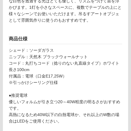
At
な白色を透過する光はとても優しく、リズムをつけて宙を浮
て
y
かびます。1灯を小さなスペースに、複数でテーブルの上にと
い
p
様々なシーンでお使いいただけます。吊るすアートオブジェ
る
e
として雰囲気作りに使うのもおすすめです。
対
ブ
応
ラ
し
商品仕様
ッ
て
ク
い
シェード：ソーダガラス
ウ
る
ニップル：天然木 ブラックウォールナット
ォ
が
コード：丸打ちコード（捻りのない丸直線タイプ）ホワイト
ー
制
長さ100cm
ル
限
付属品：電球（口金E17,25W）
ナ
あ
※引っかけシーリング仕様
ッ
り
ト
の
●推奨電球
×
為
優しいフォルムが引き立つ20～40W程度の明るさがおすすめ
ホ
注
です。
ワ
意
高熱になるため40W以下の白熱電球か、それ以上のW数の場
イ
が
合はLEDをご使用ください。
ト
必