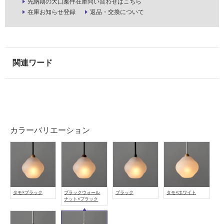
先納期の大口案件在庫問い合わせはこちら
在庫お知らせ登録
返品・交換について
使
用
可
能
使
用
可
能
(寒
冷
地
カラーバリエーション
以
外)
使
用
不
タモ×ブラック
ブラックウォール
ブラック
タモ×ホワイト
ナット×ブラック
可