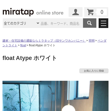
カート
マイページ
商品カテゴリ
建材・住宅設備の通販ならミラタップ（旧サンワカンパニー）
照明
ペンダ
ントライト
float
float Atype ホワイト
施工事例
洗面所・水回り
タイル
float Atype ホワイト
ショールーム
施工事例
法人案件納入事例
キッチン
浴室（風呂・
バスルー
ム）・
トイレ
ショールームの
ご案内
東京
ショールーム
お気に入りに登録
ミラタップ
のあるくらし
お客様訪問
インタビュー
ドア（扉）・
建具・玄関
サポート
扉
エクステリア
（外構）
大阪
ショールーム
仙台
ショールーム
店舗・施設事例
その他サービス
ご利用ガイド
初めての方へ
ウッドデッキ
フローリング・
床材
名古屋
ショールーム
京都
ショールーム
ミラタップと
創る家
工事会社紹介
Coziコンシ
よくある質問
お問い合わせ
ASOLIE
ェルジュ
収納
インテリア・
家具
福岡
ショールーム
札幌スマート
ショールー