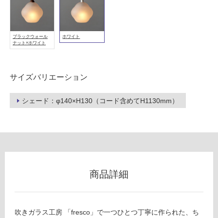
フ
ブラックウォール
ホワイト
ロ
ナット×ホワイト
ー
サイズバリエーション
リ
シェード：φ140×H130（コード含めてH1130mm）
ン
グ
土足・遮
商品詳細
音・床暖
L
G
対
1
応
吹きガラス工房 「fresco」で一つひとつ丁寧に作られた、ち
5
し