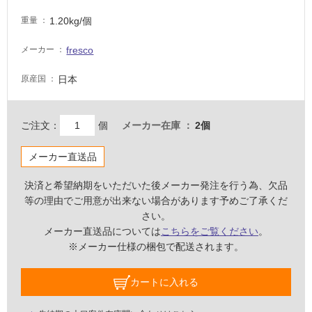
必
1.20kg/個
重量
要
適
fresco
メーカー
し
日本
原産国
て
い
な
ご注文：
個
メーカー在庫
2個
い
メーカー直送品
屋
内
決済と希望納期をいただいた後メーカー発注を行う為、欠品
壁・
等の理由でご用意が出来ない場合があります予めご了承くだ
さい。
屋
メーカー直送品については
こちらをご覧ください
。
外
※メーカー仕様の梱包で配送されます。
壁・
浴
カートに入れる
室
壁