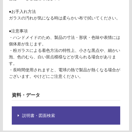
必
合
要
計
●お手入れ方法
※
:
ガラスの汚れが気になる時は柔らかい布で拭いてください。
商
¥1,
品
27
●注意事項
仕
0/
・ハンドメイドのため、製品の寸法・形状・色味や表情には
様
個
個体差が生じます。
欄
・粉ガラスによる着色方法の特性上、小さな黒点や、細かい
を
泡、色のむら、白い斑点模様などが見られる場合がありま
ご
す。
確
・長時間使用されますと、電球の熱で製品が熱くなる場合が
認
ございます。やけどにご注意ください。
く
だ
さ
資料・データ
い
対
応
説明書・図面検索
し
て