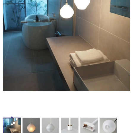
ム
修理お問い合わせ
クレーム公開
自分らしい家づくり
最高のリノベ会社が
みつ
照明
ペット用品
横浜スマート
ショールー
SUVACO
かる
リノベりす
タ
ム
ウェルビーみのお
HDC
説明書・図面検索
水まわり
3年保証
BOX
内装用建材
パネル・壁材
イ
お役立ち情報
住まいの
スタイリング
ロートアイアン
天然石・石材
アイデア
ル
ミラタップ
チャンネル
メンテナンス・
施工材
新商品
オンライン相談
屋
内
床・
屋
外
床・
浴
室
床・
駐