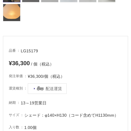
車
場
非
常
に
適
し
LG15179
品番
て
¥36,300
い
/ 個（税込）
る
¥36,300/個（税込）
発注単価
適
し
配送運賃
運賃種別
て
い
13～19営業日
納期
る
が
シェード：φ140×H130（コード含めてH1130mm）
サイズ
注
意
1.00個
入り数
が