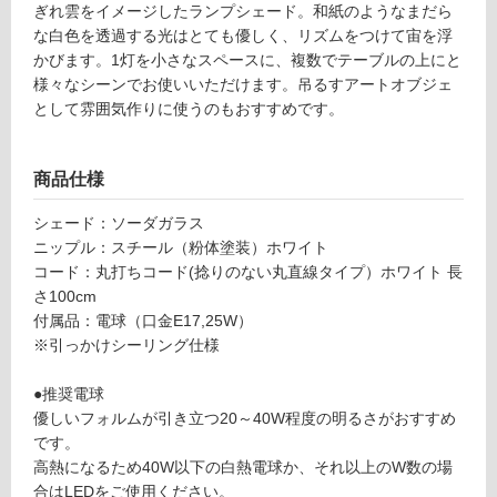
ぎれ雲をイメージしたランプシェード。和紙のようなまだら
1
て
な白色を透過する光はとても優しく、リズムをつけて宙を浮
7
い
かびます。1灯を小さなスペースに、複数でテーブルの上にと
9
る
様々なシーンでお使いいただけます。吊るすアートオブジェ
fl
対
として雰囲気作りに使うのもおすすめです。
o
応
at
し
At
商品仕様
て
y
い
p
シェード：ソーダガラス
る
e
ニップル：スチール（粉体塗装）ホワイト
が
ホ
コード：丸打ちコード(捻りのない丸直線タイプ）ホワイト 長
制
ワ
さ100cm
限
イ
付属品：電球（口金E17,25W）
あ
ト
※引っかけシーリング仕様
り
の
運賃表
●推奨電球
為
O
優しいフォルムが引き立つ20～40W程度の明るさがおすすめ
注
です。
意
運
高熱になるため40W以下の白熱電球か、それ以上のW数の場
が
賃
合はLEDをご使用ください。