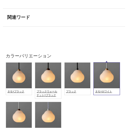
用
可
能
使
用
可
能
(寒
カラーバリエーション
冷
地
以
外)
使
タモ×ブラック
ブラックウォール
ブラック
タモ×ホワイト
用
ナット×ブラック
不
可