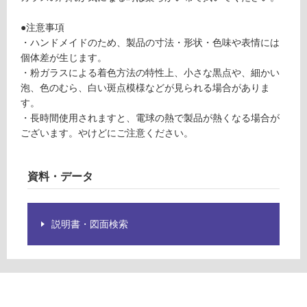
※
合
商
計
●注意事項
品
:
・ハンドメイドのため、製品の寸法・形状・色味や表情には
仕
¥1,
個体差が生じます。
様
27
・粉ガラスによる着色方法の特性上、小さな黒点や、細かい
欄
0/
泡、色のむら、白い斑点模様などが見られる場合がありま
を
個
す。
ご
・長時間使用されますと、電球の熱で製品が熱くなる場合が
確
ございます。やけどにご注意ください。
認
く
だ
資料・データ
さ
い
説明書・図面検索
対
応
し
て
い
な