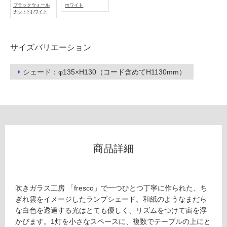
フ
ブラックウォール
ホワイト
ナット×ホワイト
ロ
サイズバリエーション
ー
シェード：φ135×H130（コード含めてH1130mm）
リ
ン
グ
商品詳細
土足・遮
L
G
音・床暖
1
対
吹きガラス工房 「fresco」で一つひとつ丁寧に作られた、ち
5
応
ぎれ雲をイメージしたランプシェード。和紙のようなまだら
1
し
な白色を透過する光はとても優しく、リズムをつけて宙を浮
3
て
かびます。1灯を小さなスペースに、複数でテーブルの上にと
9