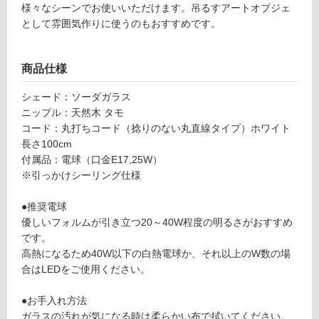
い
様々なシーンでお使いいただけます。吊るすアートオブジェ
fl
る
として雰囲気作りに使うのもおすすめです。
o
at
対
Ct
応
商品仕様
y
し
p
て
シェード：ソーダガラス
e
い
ニップル：天然木 タモ
タ
る
コード：丸打ちコード（捻りのない丸直線タイプ）ホワイト
モ
が
長さ100cm
×
制
付属品：電球（口金E17,25W）
ホ
限
※引っかけシーリング仕様
ワ
あ
イ
り
●推奨電球
ト
の
優しいフォルムが引き立つ20～40W程度の明るさがおすすめ
為
です。
運賃表
注
高熱になるため40W以下の白熱電球か、それ以上のW数の場
O
意
合はLEDをご使用ください。
が
必
運
●お手入れ方法
要
賃
ガラスの汚れが気になる時は柔らかい布で拭いてください。