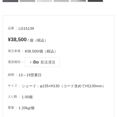
場
非
常
に
LG15139
品番
適
し
¥38,500
/ 個（税込）
て
い
¥38,500/個（税込）
発注単価
る
適
配送運賃
運賃種別
し
て
13～19営業日
納期
い
る
シェード：φ135×H130（コード含めてH1130mm）
サイズ
が
注
1.00個
入り数
意
が
1.20kg/個
重量
必