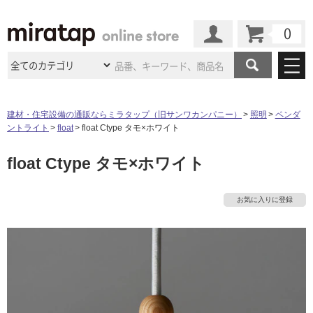
カート
マイページ
商品カテゴリ
建材・住宅設備の通販ならミラタップ（旧サンワカンパニー）
照明
ペンダ
ントライト
float
float Ctype タモ×ホワイト
施工事例
洗面所・水回り
タイル
float Ctype タモ×ホワイト
ショールーム
施工事例
法人案件納入事例
キッチン
浴室（風呂・
バスルー
ム）・
トイレ
ショールームの
ご案内
東京
ショールーム
お気に入りに登録
ミラタップ
のあるくらし
お客様訪問
インタビュー
ドア（扉）・
建具・玄関
サポート
扉
エクステリア
（外構）
大阪
ショールーム
仙台
ショールーム
店舗・施設事例
その他サービス
ご利用ガイド
初めての方へ
ウッドデッキ
フローリング・
床材
名古屋
ショールーム
京都
ショールーム
ミラタップと
創る家
工事会社紹介
Coziコンシ
よくある質問
お問い合わせ
ASOLIE
ェルジュ
収納
インテリア・
家具
福岡
ショールーム
札幌スマート
ショールー