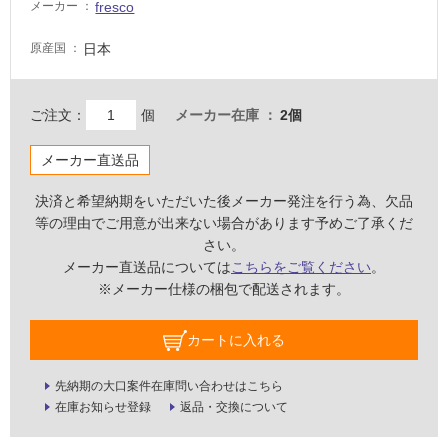
fresco
要
メーカー
適
日本
原産国
し
て
い
ご注文：
個
メーカー在庫
2個
な
い
メーカー直送品
決済と希望納期をいただいた後メーカー発注を行う為、欠品
屋
等の理由でご用意が出来ない場合があります予めご了承くだ
内
さい。
壁・
メーカー直送品については
こちらをご覧ください
。
屋
※メーカー仕様の梱包で配送されます。
外
壁・
カートに入れる
浴
室
先納期の大口案件在庫問い合わせはこちら
在庫お知らせ登録
返品・交換について
壁
使