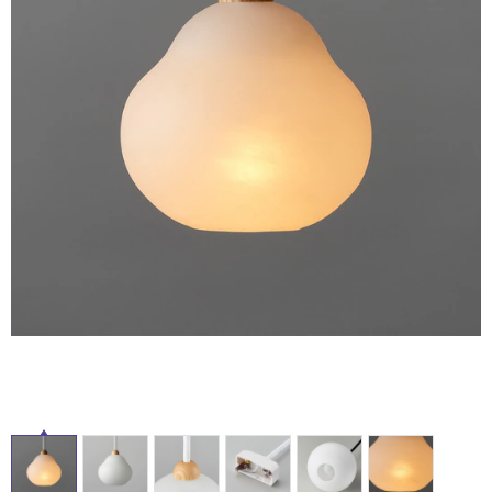
ム
修理お問い合わせ
クレーム公開
タ
自分らしい家づくり
最高のリノベ会社が
みつ
照明
ペット用品
横浜スマート
ショールー
SUVACO
かる
リノベりす
ム
ウェルビーみのお
HDC
説明書・図面検索
水まわり
3年保証
イ
BOX
内装用建材
パネル・壁材
ル
お役立ち情報
住まいの
スタイリング
ロートアイアン
天然石・石材
アイデア
ミラタップ
チャンネル
屋
メンテナンス・
施工材
新商品
オンライン相談
内
床・
屋
外
床・
浴
室
床・
駐
車